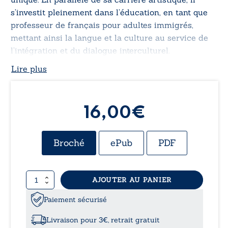
s’investit pleinement dans l’éducation, en tant que
professeur de français pour adultes immigrés,
mettant ainsi la langue et la culture au service de
l’intégration et du dialogue interculturel.
Lire plus
16,00
€
Broché
ePub
PDF
quantité
AJOUTER AU PANIER
de
Désirs
Paiement sécurisé
et
délices
Livraison pour 3€, retrait gratuit
-