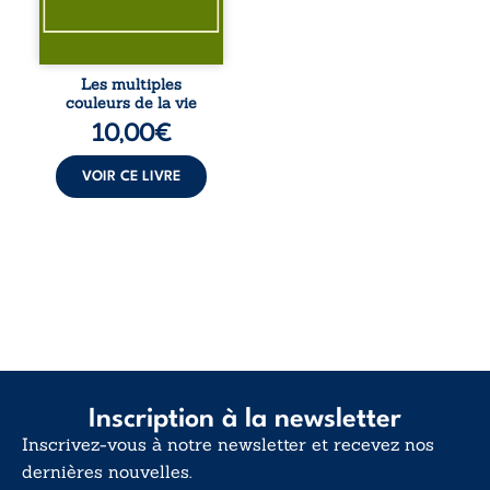
pour en retrouver
le sens profond.
Entre souvenirs,
blessures et
désillusions, Les
Les multiples
multiples couleurs
couleurs de la vie
de la vie explore la
10,00
€
force des liens, le
poids des non-dits
et la ...
VOIR CE LIVRE
Inscription à la newsletter
Inscrivez-vous à notre newsletter et recevez nos
dernières nouvelles.