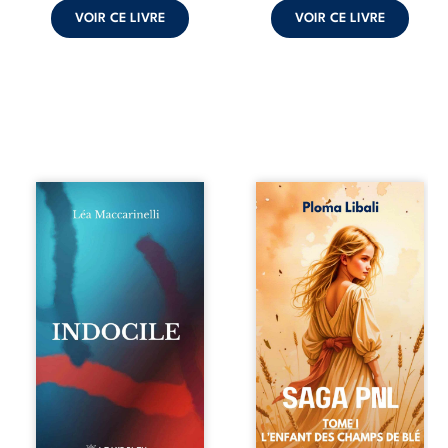
VOIR CE LIVRE
VOIR CE LIVRE
Quatre parties.
Autrefois, les
Quatre refus.
champs d’Atlantis
Quatre visages
vibraient sous le
d’une existence en
vent et les enfants
friction. Entre les
couraient dans les
silences qu’on ne
blés. Puis la
déchiffre pas, les
couronne plia le
amours qu’on
genou, livrant son
dérange, les corps
peuple à l’ombre
qu’on administre
d’Ivorny. À Atove,
et les liens qu’on
Luwel aurait pu
sabote, cet
disparaître dans
ouvrage parle à
les ruines de son
celles et ceux qui
destin ; pourtant,
vivent trop fort,
sous les pierres