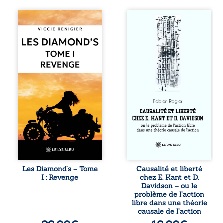
Revenge est à la
Sommes-nous
tête des
vraiment libres si
Diamond’s, un clan
chacun de nos
de motards aussi
actes s’inscrit
réputé et respecté
dans une chaîne
que redouté dans
de causes ? À
tout le pays. Rien
travers une
ne la prédestinait
confrontation
à cette vie, mais
entre les pensées
les épreuves ont
d’Emmanuel Kant
forgé une femme
et de Donald
dure, inaccessible
Davidson, cet
et résolue à ne
essai explore les
jamais dévoiler
liens entre libre
ses faiblesses,
arbitre,
jusqu’à ce que le
déterminisme
mystérieux Juan
causal et
croise sa route.
responsabilité. De
Les Diamond’s – Tome
Causalité et liberté
Chef d’une famille
la volonté
I : Revenge
chez E. Kant et D.
de Nomads, Juan
kantienne au
Davidson – ou le
porte lui aussi le
monisme anomal
problème de l’action
poids ...
de Davidson, il
libre dans une théorie
interroge la
causale de l’action
manière dont les