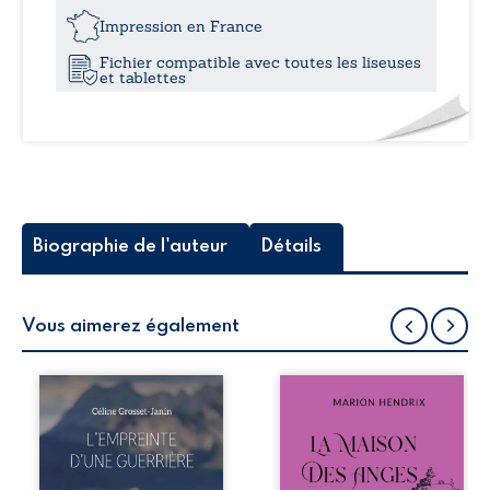
Le
Impression en France
menu
Fichier compatible avec toutes les liseuses
des
et tablettes
cœurs
brisés
Biographie de l'auteur
Détails
Vous aimerez également
Que reste-t-il de
Nous sommes en
l’enfance lorsque
1979, soit 15 ans
la maladie impose
après le décès du
ses propres règles
patriarche
? L’empreinte
Anatole-Eustache.