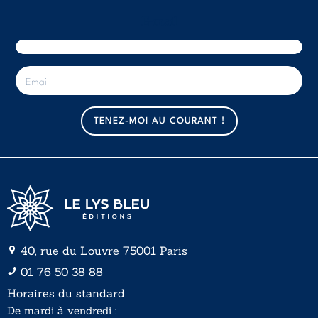
E-mail
E
-
m
a
TENEZ-MOI AU COURANT !
i
l
*
40, rue du Louvre 75001 Paris
01 76 50 38 88
Horaires du standard
De mardi à vendredi :