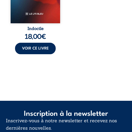
ouvrage parle à
celles et ceux qui
vivent trop fort,
trop vrai, trop tôt.
Indocile est une
traversée. Une
Indocile
langue nue. Une
18,00
€
insurrection
calme. Une
déclaration
VOIR CE LIVRE
d’existence pour ...
Inscription à la newsletter
Inscrivez-vous à notre newsletter et recevez nos
dernières nouvelles.