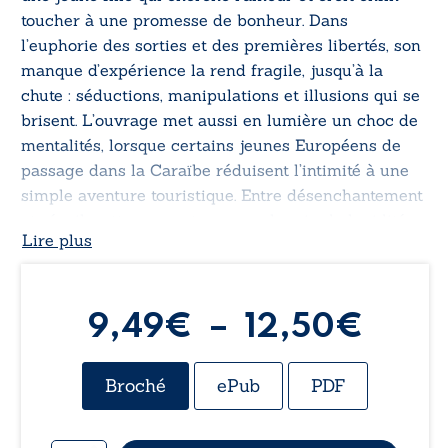
toucher à une promesse de bonheur. Dans
l’euphorie des sorties et des premières libertés, son
manque d’expérience la rend fragile, jusqu’à la
chute : séductions, manipulations et illusions qui se
brisent. L’ouvrage met aussi en lumière un choc de
mentalités, lorsque certains jeunes Européens de
passage dans la Caraïbe réduisent l’intimité à une
simple aventure touristique. Entre désenchantement
et réveil, cette œuvre trace un chemin de lucidité,
Lire plus
de dignité et de reconstruction.
Plag
9,49
€
–
12,50
€
de
Broché
ePub
PDF
prix :