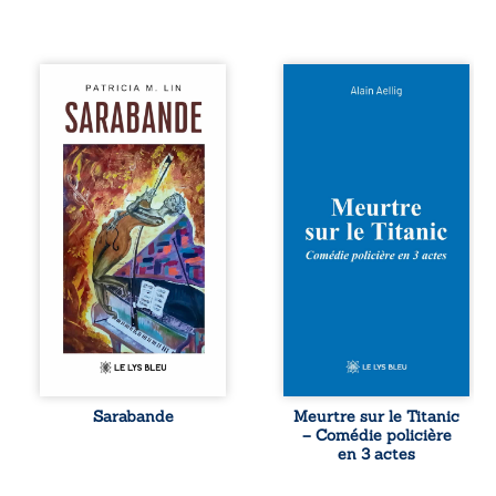
Aux chants
Et si le naufrage
crépitants de l’été,
n’avait pas
Sous le silence
emporté tous ses
ouaté de la neige
secrets ? À bord
en hiver, Au cours
du Titanic, lors du
de nuits pâles,
voyage inaugural
Dans la clarté
en 1912, un
bienveillante de la
meurtre est
lune, Rêves,
commis. Le drame
pensées, révoltes
disparaît avec le
et espoirs… Des
navire, englouti
mots s’assemblent,
dans les
colorés, rebelles
profondeurs de
aux règles de la
l’Atlantique. Sept
poésie, mais
décennies plus
chantant en
tard, la
rythme. Ils
découverte de
forment une
l’épave fait
Sarabande
Meurtre sur le Titanic
sarabande,
resurgir un secret
– Comédie policière
passionnée
que l’on croyait
en 3 actes
souvent, plus ...
perdu. Dans un
coffre mystérieux,