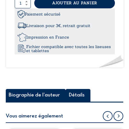
quantité
AJOUTER AU PANIER
9,49
de
De
Paiement sécurisé
à
sucre,
du
Livraison pour 3€, retrait gratuit
miel
12,5
et
Impression en France
d’autres
Fichier compatible avec toutes les liseuses
enfers
et tablettes
parallèles
Biographie de l'auteur
Détails
Vous aimerez également