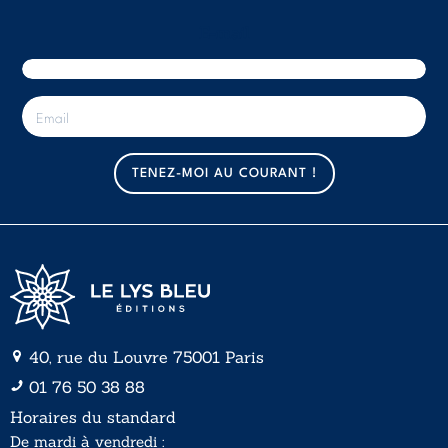
E-mail
E
-
m
a
TENEZ-MOI AU COURANT !
i
l
*
40, rue du Louvre 75001 Paris
01 76 50 38 88
Horaires du standard
De mardi à vendredi :