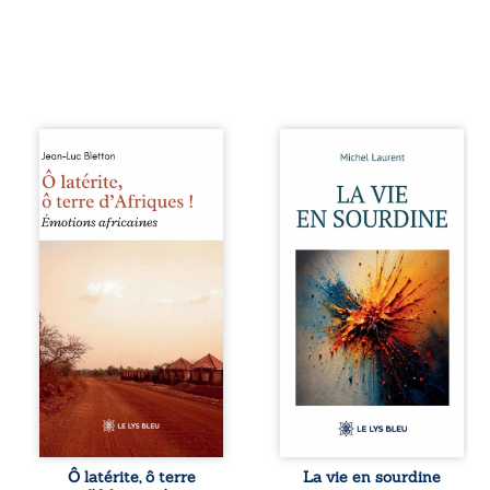
Ô latérite, ô terre
Nina et Pierre se
d’Afriques ! est un
sont rencontrés
hommage
très jeunes,
poétique et
presque par
authentique aux
hasard, et se sont
paysages, aux
aimés simplement,
rencontres et aux
persuadés que la
émotions brutes
présence de
d’un continent en
l’autre suffirait. Ils
reconstruction,
mènent une
entre traditions et
existence
modernité. Des
modeste, rythmée
souvenirs intimes
par le travail, la
– la pluie à
fatigue et les
Namoungou, le
silences. La mort
baobab de
de la mère de
Zagtouli – aux
Nina, chez qui ils
portraits
vivent, fragilise un
Ô latérite, ô terre
La vie en sourdine
marquants –
équilibre déjà