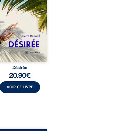
encé à apprivoiser ce
au corps qu’Ange surgit
sa vie et fait vaciller
s ses certitudes. Entre
l’attirance est immédiate,
ante jusqu’à ce qu’un
t familial fasse planer
ensable : et s’ils étaient
demi-frère et ...
Désirée
20,90
€
VOIR CE LIVRE