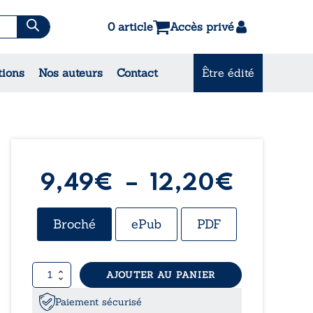
0 article
Accès privé
es & Contes
tions
Nos auteurs
Contact
Être édité
CONSULTEZ NOS MEILLEURES
VENTES
Plage
9,49
€
–
12,20
€
de
Broché
ePub
PDF
prix :
quantité
AJOUTER AU PANIER
9,49€
de
Celui
Paiement sécurisé