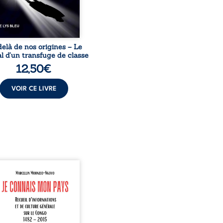
guérissent ni ...
elà de nos origines – Le
l d’un transfuge de classe
12,50
€
VOIR CE LIVRE
onnais mon pays se
nte comme une œuvre de
mission et d’éveil civique,
née à raviver la mémoire
laise. En retraçant les
es étapes de l’histoire
nale, il entend combattre