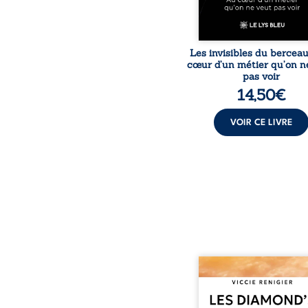
Les invisibles du bercea
cœur d’un métier qu’on n
pas voir
14,50
€
VOIR CE LIVRE
Revenge est à la têt
Diamond’s, un clan de m
aussi réputé et respec
redouté dans tout le pays