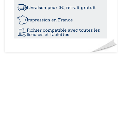
à
qui
compte
Livraison pour 3€, retrait gratuit
les
12,20
flocons
Impression en France
de
Fichier compatible avec toutes les
neige
liseuses et tablettes