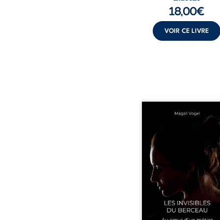
18,00
€
VOIR CE LIVRE
Qui prend soin de cel
ceux auxquels nous co
nos enfants ? Derriè
douceur apparente
maisons d’accueil se jo
réalité que nul ne soupç
rémunérations dériso
solitude, épuisem
responsabilités écrasan
travers des témoig
saisissants et sa p
expérience, Magali Voge
le voile sur les coulisses d’