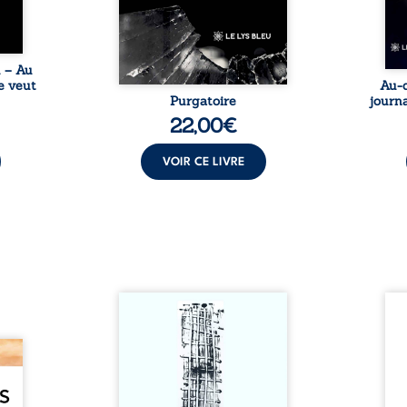
être choisie au hasard, comme
une rencontre inattendue sur
le chemin de la vie. ...
u – Au
e veut
Au-d
Purgatoire
journa
22,00
€
VOIR CE LIVRE
Sommes-nous vraiment libres
Je c
si chacun de nos actes s’inscrit
prése
dans une chaîne de causes ? À
trans
e des
travers une confrontation
desti
otards
entre les pensées d’Emmanuel
congo
té que
Kant et de Donald Davidson,
grand
. Rien
cet essai explore les liens entre
natio