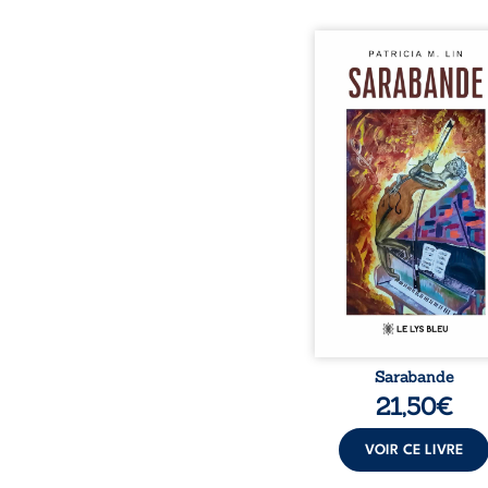
Aux chants crépitants de 
Sous le silence ouaté
neige en hiver, Au co
nuits pâles, Dans la 
bienveillante de la lune, 
pensées, révoltes et es
Des mots s’assemblent, co
rebelles aux règles 
poésie, mais chanta
rythme. Ils formen
sarabande, passionnée so
Sarabande
21,50
€
VOIR CE LIVRE