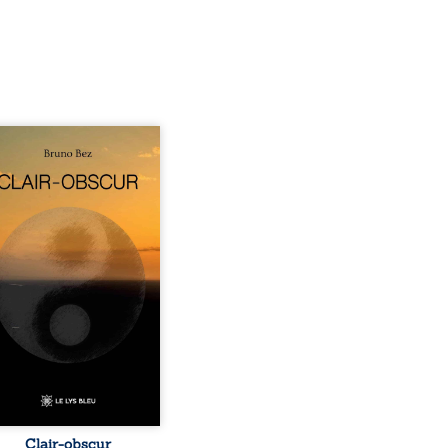
sé en alexandrins, Clair-
r aborde la spiritualité,
relations humaines, la
e et les territoires à
tir d’expériences
nnelles. Entre clarté et
curité, les poèmes
isent les observations et
essentis façonnés au fil
 vie. Ils portent un regard
ble sur l’existence et le
 contemporain, invitant
hacun à questionner ses ...
Clair-obscur