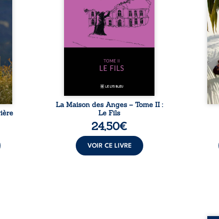
tidien
autour du domaine et dont
comm
ladie
Firmin, le fidèle majordome,
nouve
dicale
redoute les visites, le passé
dans 
tions.
encombrant d’Anatole-
toute
ue les
Eustache, la malédiction
eux, 
t : la
familiale, mais aussi la toute-
brûl
sement
puissance de Gauthier. Mais
secre
pas ...
comment dompter cet enfant
l’imp
avant qu’il ...
La Maison des Anges – Tome II :
ière
Le Fils
24,50
€
VOIR CE LIVRE