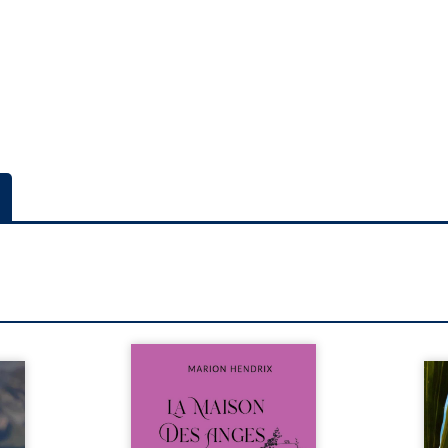
Nous sommes en 1979, soit 15
nfance
ans après le décès du
Au rév
se ses
patriarche Anatole-Eustache.
décou
reinte
La famille devra affronter non
sédui
, sans
seulement un inconnu qui rôde
tren