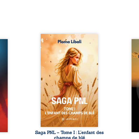
Autrefois, les champs
refus.
d’Atlantis vibraient sous le
Compo
stence
vent et les enfants couraient
obscu
lences
dans les blés. Puis la couronne
les 
s, les
plia le genou, livrant son
natur
, les
peuple à l’ombre d’Ivorny. À
par
et les
Atove, Luwel aurait pu
perso
uvrage
disparaître dans les ruines de
obs
x qui
son destin ; pourtant, sous les
tradu
i, trop
pierres d’un temple oublié, des
les r
ersée.
rebelles lui tendirent la main.
d’une
 Une
Parmi eux, Atos, général sans
sensi
. Une
trône mais habité par ...
monde
our ...
c
Saga PNL – Tome I : L’enfant des
champs de blé