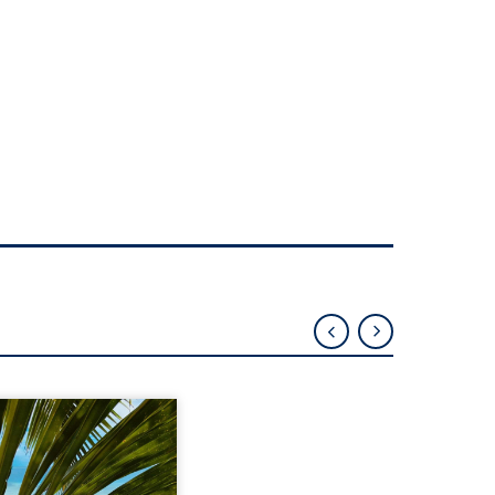
eil, Pierre, jeune retraité,
vre qu’il est devenu une
sante femme métissée de
te ans. À peine a-t-il