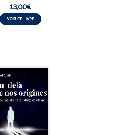
13,00
€
VOIR CE LIVRE
ns un milieu populaire où
olence et les fractures
iales tenaient lieu de
in, David a choisi la
e. Très tôt, l’école et les
s deviennent ses armes de
e, le moteur d’une lente
sion sociale. S’arracher à
acines exige pourtant un
invisible. Pris entre deux
s, l’homme réalise que
uccès professionnels ne