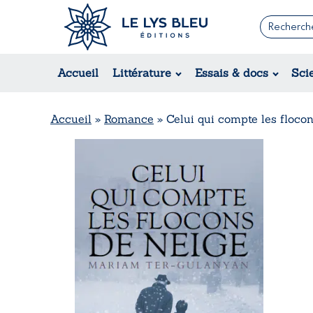
Romans
Contemporain
Accueil
Littérature
Essais & docs
Sci
Suspense / Thriller / Policier
Fantastique
Science-fiction
Accueil
»
Romance
»
Celui qui compte les floco