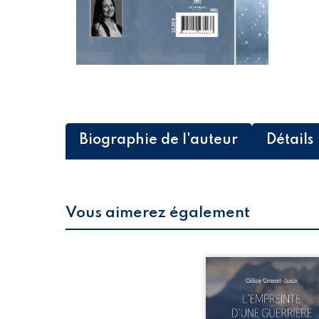
Biographie de l'auteur
Détails
Vous aimerez également
Que reste-t-il de l’e
lorsque la maladie impo
propres règles ? L’emp
d’une guerrière livre