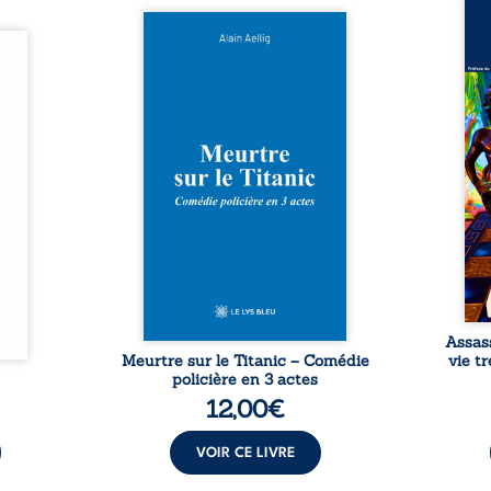
Assas
Et si le naufrage n’avait pas
La vi
l’été,
emporté tous ses secrets ? À
de ca
 de la
bord du Titanic, lors du voyage
enri
urs de
inaugural en 1912, un meurtre
témo
clarté
est commis. Le drame disparaît
Bienc
Rêves,
avec le navire, englouti dans
famil
poirs…
les profondeurs de l’Atlantique.
parco
lorés,
Sept décennies plus tard, la
ordi
de la
découverte de l’épave fait
2013,
nt en
resurgir un secret que l’on
qui l
t une
croyait perdu. Dans un coffre
corp
uvent,
mystérieux, des indices oubliés
décis
plus ...
...
Assas
Meurtre sur le Titanic – Comédie
vie t
policière en 3 actes
12,00
€
VOIR CE LIVRE