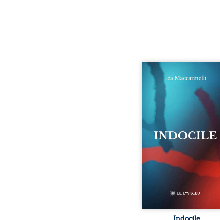
Quatre parties. Quatre 
Quatre visages d’une exi
en friction. Entre les si
qu’on ne déchiffre pa
amours qu’on dérange
corps qu’on administre 
liens qu’on sabote, cet o
parle à celles et ceu
vivent trop fort, trop vra
tôt. Indocile est une trav
Une langue nue.
insurrection calme
déclaration d’existence p
Indocile