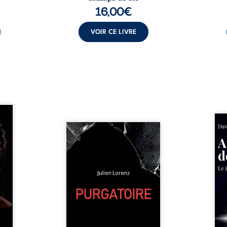
16,00
€
VOIR CE LIVRE
les et
nfions
Né da
re la
Vingt années d’écriture, de
la vi
 des
blessures, d’émotions et de
famil
ue une
pensées se rencontrent dans
dest
onne :
ce recueil profondément
ruptur
ires,
intime. Entre nouvelles
livre
ent,
autobiographiques, poèmes
survi
tes… À
bruts, pamphlets et réflexions
ascen
nages
philosophiques, chaque texte
ses r
ropre
ouvre une porte sur
prix 
l lève
l’existence. Ici, nul ordre
monde
une ...
imposé : chaque page peut
les s