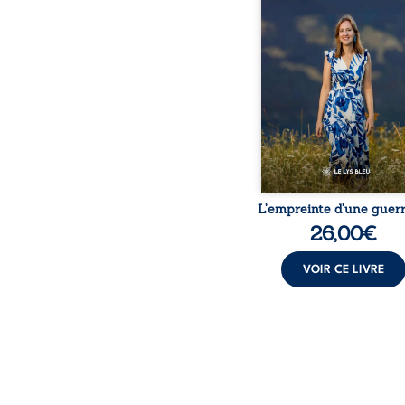
détour, le récit d’un quo
bouleversé par la ma
chronique, l’errance mé
et de longues hospitalisa
L’auteure y raconte ce q
dossiers médicaux taisen
peur, l’isolement, l’épui
et le sentiment de ne 
L’empreinte d’une guerr
26,00
€
VOIR CE LIVRE