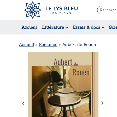
Romans
Contemporain
Accueil
Littérature
Essais & docs
Sci
Suspense / Thriller / Policier
Fantastique
Science-fiction
Accueil
»
Romance
»
Aubert de Rouen