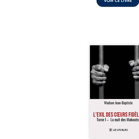
VOIR CE LIVRE
« Une nuit suffit parfoi
briser une famille…
certaines fidélités trav
les années. » Haïti, s
dictature des Duvalier. L
s’étend jusque dan
villages les plus recu
Bainet, Jean-Joël Joli mè
existence paisible av
famille. Chef de se
respecté, il refuse pourt
fermer les yeux sur l’inju
Mais, dans