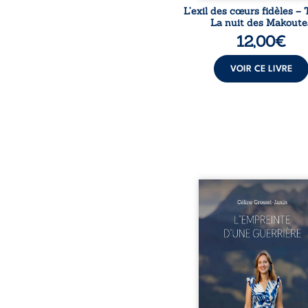
L’exil des cœurs fidèles – 
La nuit des Makoute
12,00
€
VOIR CE LIVRE
Que reste-t-il de l’e
lorsque la maladie impo
propres règles ? L’emp
d’une guerrière livre
détour, le récit d’un quo
bouleversé par la ma
chronique, l’errance mé
et de longues hospitalisa
L’auteure y raconte ce q
dossiers médicaux taisen