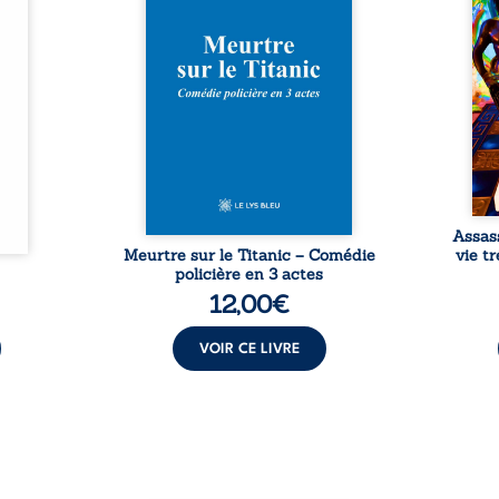
Rêves,
avec le navire, englouti dans
famil
poirs…
les profondeurs de l’Atlantique.
parco
lorés,
Sept décennies plus tard, la
ordi
de la
découverte de l’épave fait
2013,
nt en
resurgir un secret que l’on
qui l
t une
croyait perdu. Dans un coffre
corp
uvent,
mystérieux, des indices oubliés
décis
plus ...
...
Assas
Meurtre sur le Titanic – Comédie
vie t
policière en 3 actes
12,00
€
VOIR CE LIVRE