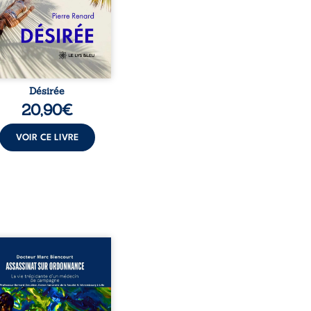
t familial fasse planer
ensable : et s’ils étaient
demi-frère et ...
Désirée
20,90
€
VOIR CE LIVRE
sinat sur ordonnance –
e trépidante d’un médecin
mpagne est la réédition
chie et actualisée du
ignage du Docteur Marc
ourt, ancien médecin de