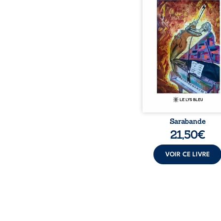
bienveillante de la lune, 
pensées, révoltes et es
Des mots s’assemblent, co
rebelles aux règles 
poésie, mais chanta
rythme. Ils formen
sarabande, passionnée so
Sarabande
21,50
€
VOIR CE LIVRE