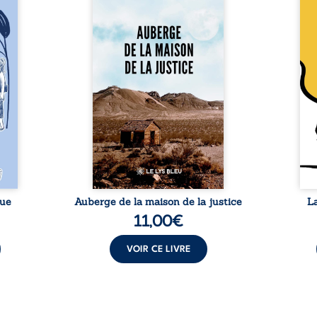
 six
justice est un récit-
Cong
ires,
témoignage consacré au
jumea
s, des
parcours exemplaire de Mbala
boule
es qui
Zi Nkuaku Lema Félix.
Senio
nir à
Magistrat intègre, fervent
Blan
avers
défenseur des droits humains
coupl
invite
et de l’indépendance
l’évé
férent
judiciaire, il voit sa carrière de
inter
i nous
trente-quatre ans brutalement
le bé
qui se
brisée par une révocation
emblé
rences
arbitraire en 2009, plongeant
selon
lement
sa vie dans un chaos matériel
salva
tre ...
et moral. À ...
rue
Auberge de la maison de la justice
L
11,00
€
VOIR CE LIVRE