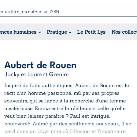
Nouvell
Poésie
Romance
Jeunesse
ences humaines
Pratique
Le Petit Lys
Nos collec
Théâtre
Érotique
Historique
Régional
Aubert de Rouen
Jacky et Laurent Grenier
Inspiré de faits authentiques,
Aubert de Rouen
est le
récit d’un homme passionné, mû par ses propres
souvenirs, qui se lance à la recherche d’une femme
mystérieuse. Emma est-elle réellement celle qu’elle
veut bien laisser paraître ? Paul est intrigué,
bouleversé. Animé par des sentiments nouveaux, il se
perd dans un labyrinthe où l’illusion et l’imaginaire