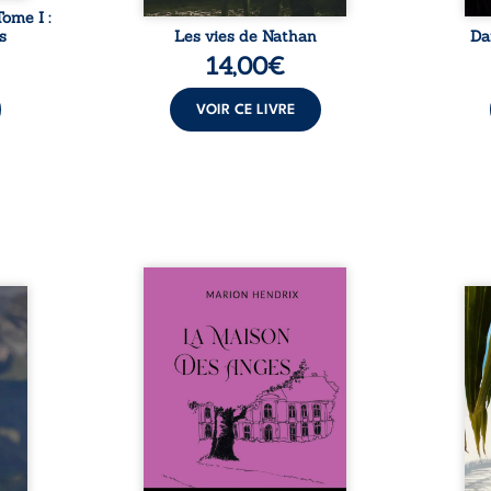
Tome I :
s
Les vies de Nathan
Da
14,00
€
VOIR CE LIVRE
Nous sommes en 1979, soit 15
nfance
ans après le décès du
Au rév
se ses
patriarche Anatole-Eustache.
décou
reinte
La famille devra affronter non
sédui
, sans
seulement un inconnu qui rôde
tren
tidien
autour du domaine et dont
comm
ladie
Firmin, le fidèle majordome,
nouve
dicale
redoute les visites, le passé
dans 
tions.
encombrant d’Anatole-
toute
ue les
Eustache, la malédiction
eux, 
t : la
familiale, mais aussi la toute-
brûl