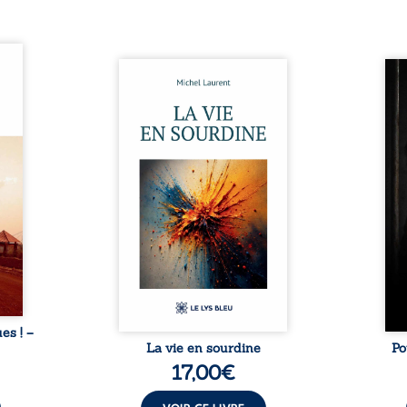
ques !
ue et
Nina et Pierre se sont
Pour
s, aux
rencontrés très jeunes,
racon
tions
presque par hasard, et se sont
marqu
nt en
aimés simplement, persuadés
la c
ntre
que la présence de l’autre
l’enf
é. Des
suffirait. Ils mènent une
égale
luie à
existence modeste, rythmée
ont p
ab de
par le travail, la fatigue et les
Au-d
raits
silences. La mort de la mère de
pers
nkara,
Nina, chez qui ils vivent,
inte
Vieux
fragilise un équilibre déjà
respo
ge des
précaire. Puis vient la
la 
nés ...
naissance de leur enfant, et le
reco
basculement. ...
ues ! –
La vie en sourdine
Po
17,00
€