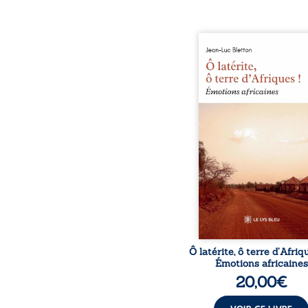
Ô latérite, ô terre d’Afri
est un hommage poétiq
authentique aux paysage
rencontres et aux émo
brutes d’un contine
reconstruction, e
traditions et modernit
souvenirs intimes – la p
Namoungou, le baob
Zagtouli – aux port
marquants – Thomas Sa
Hamadoun Dicko, le 
Biokou – l’auteur parta
instanta
Ô latérite, ô terre d’Afriq
Émotions africaines
20,00
€