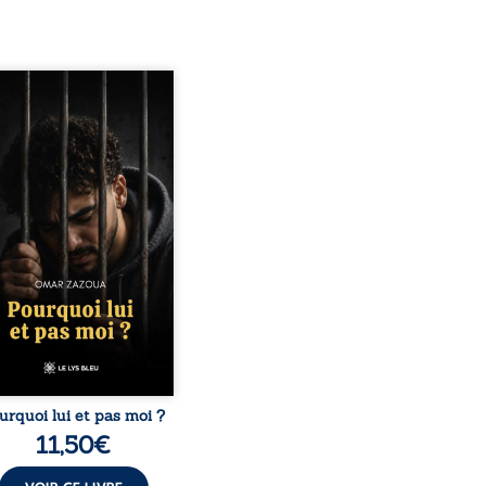
quoi lui et pas moi ?
te le parcours de l’auteur
é par les mauvais choix,
hute et l’épreuve de
ermement. Mais il dévoile
ment les espoirs qui lui
ermis de ne pas renoncer.
elà d’une histoire
onnelle, ce témoignage
rroge le destin, la
nsabilité, la résilience et
possibilité de se
nstruire malgré les
obstacles. Un ouvrage ...
urquoi lui et pas moi ?
11,50
€