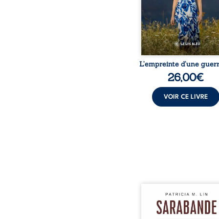
peur, l’isolement, l’épui
et le sentiment de ne 
L’empreinte d’une guerr
26,00
€
VOIR CE LIVRE
Aux chants crépitants de 
Sous le silence ouaté
neige en hiver, Au co
nuits pâles, Dans la 