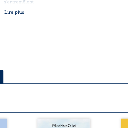
s’entremêlent.
Lire plus
a rue
Auberge de la maison de la
En R