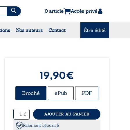
0 article
Accès privé
es & Contes
tions
Nos auteurs
Contact
Être édité
CONSULTEZ NOS
MEILLEURES VENTES
19,90
€
Broché
ePub
PDF
quantité
AJOUTER AU PANIER
de
Aubert
Paiement sécurisé