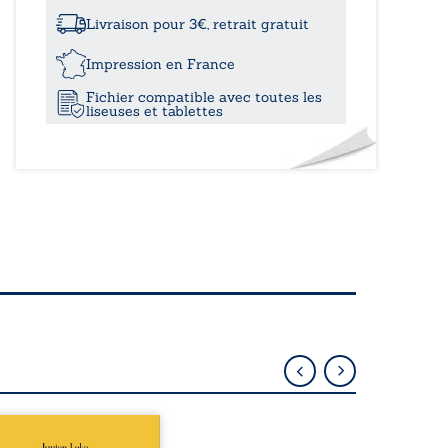
de
Rouen
Livraison pour 3€, retrait gratuit
Impression en France
Fichier compatible avec toutes les
liseuses et tablettes
épublique Fédérale du