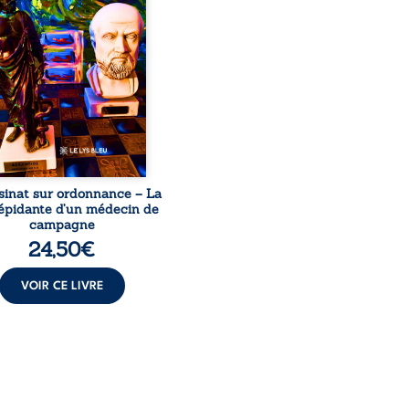
le, qui revient sur son
urs médical, syndical et
nal. Depuis septembre
 il raconte le long combat
’a conduit à être écarté du
s médical, malgré une
ion de première instance
...
sinat sur ordonnance – La
répidante d’un médecin de
campagne
24,50
€
VOIR CE LIVRE