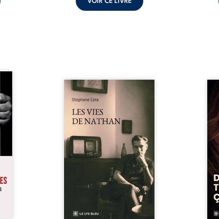
VOIR CE LIVRE
s pour
 mais
Les vies de Nathan est un
À sei
ersent
recueil de poésie né en trois
trou
ous la
jours, au printemps 2026. Pour
soci
a peur
la première fois, Stéphane Ezra,
moq
s les
médium, a pu communiquer
jugem
lés. À
avec son père, disparu depuis
senti
ne une
plus de vingt ans et qu’il n’a
sans
ec sa
jamais connu. De ce dialogue
ce qu
ction
par-delà la mort naissent des
avec
ant de
poèmes qui retracent une vie
certit
stice.
marquée par la Seconde
des 
 un ...
Guerre mondiale, une identité
refo
juive brisée, la guerre ...
tard,