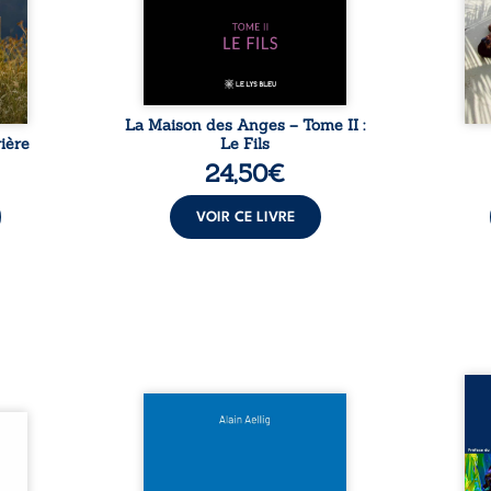
sement
puissance de Gauthier. Mais
secre
pas ...
comment dompter cet enfant
l’imp
avant qu’il ...
La Maison des Anges – Tome II :
ière
Le Fils
24,50
€
VOIR CE LIVRE
Assas
Et si le naufrage n’avait pas
La vi
l’été,
emporté tous ses secrets ? À
de ca
 de la
bord du Titanic, lors du voyage
enri
urs de
inaugural en 1912, un meurtre
témo
clarté
est commis. Le drame disparaît
Bienc