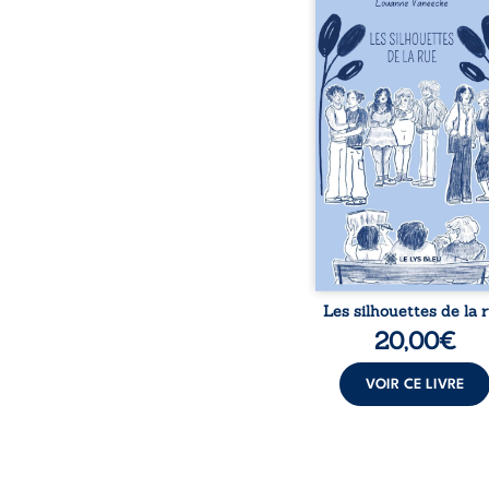
donne la parole à
personnages ordina
traversés par des pensée
émotions et des silenc
pourraient apparte
chacun de nous. À tr
leurs parcours, ce roman 
à porter un regard dif
sur celles et ceux qu
entourent, à deviner ce 
cache derrière les appa
et à s’ouvrir au fourmil
sensible de no
Les silhouettes de la 
20,00
€
VOIR CE LIVRE