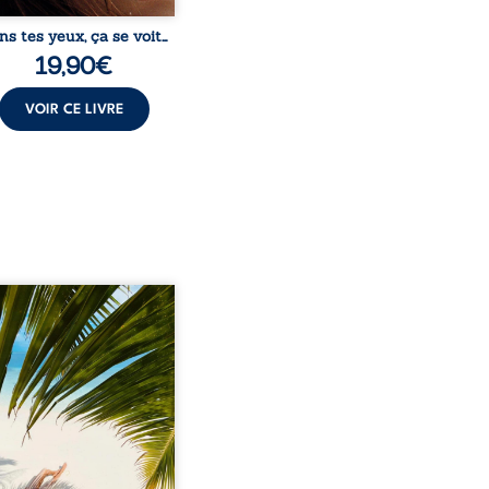
ns tes yeux, ça se voit…
19,90
€
VOIR CE LIVRE
eil, Pierre, jeune retraité,
vre qu’il est devenu une
sante femme métissée de
te ans. À peine a-t-il
encé à apprivoiser ce
au corps qu’Ange surgit
sa vie et fait vaciller
s ses certitudes. Entre
l’attirance est immédiate,
ante jusqu’à ce qu’un