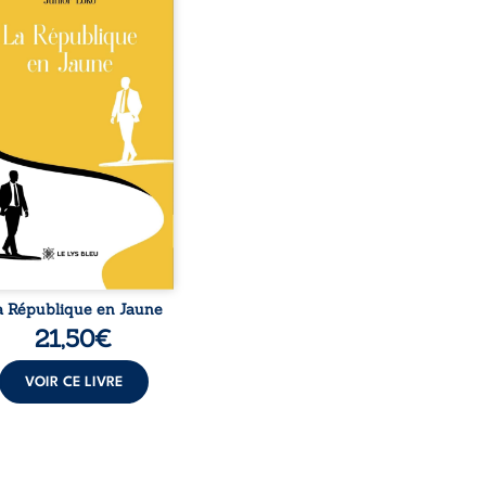
o, la naissance de
ux de races différentes
verse l’ordre établi :
r est Noir et Junior est
c, bien que nés d’un
e de Noirs. Très vite,
nement attire les médias
nationaux et transforme
bé blanc en une figure
matique sacrée, investie,
 certains, d’une mission
trice. Cependant, sous
couvert de ...
a République en Jaune
21,50
€
VOIR CE LIVRE