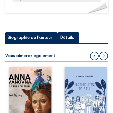
Biographie de l'auteur
Détails
Vous aimerez également
Fille du tsar, Anna
Les silhouettes de
Ivanovna cache
la rue donne la
un secret
parole à six
dangereux : un
personnages
grimoire magique
ordinaires,
hérité de la
traversés par des
mystérieuse forêt
pensées, des
d’Iva, un lieu
émotions et des
interdit où nul
silences qui
n’ose s’aventurer.
pourraient