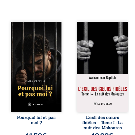
Pourquoi lui et pas
« Une nuit suffit
moi ? raconte le
parfois pour briser
parcours de
une famille… mais
l’auteur marqué
certaines fidélités
par les mauvais
traversent les
choix, la chute et
années. » Haïti,
l’épreuve de
sous la dictature
l’enfermement.
des Duvalier. La
Mais il dévoile
peur s’étend
également les
jusque dans les
espoirs qui lui ont
villages les plus
permis de ne pas
reculés. À Bainet,
renoncer. Au-delà
Jean-Joël Joli
d’une histoire
mène une
personnelle, ce
existence paisible
témoignage
avec sa famille.
interroge le destin,
Chef de section
la responsabilité,
respecté, il refuse
Pourquoi lui et pas
L’exil des cœurs
la résilience et la
pourtant de
moi ?
fidèles – Tome I : La
possibilité de se
fermer les yeux
nuit des Makoutes
reconstruire
sur l’injustice.