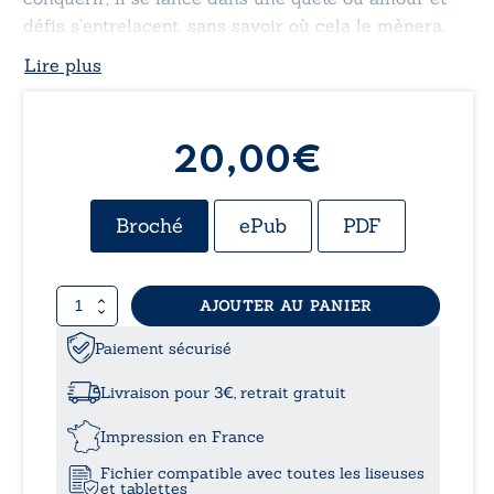
défis s’entrelacent, sans savoir où cela le mènera.
Lire plus
20,00
€
Broché
ePub
PDF
quantité
AJOUTER AU PANIER
de
Amoureux
Paiement sécurisé
d’une
voilée
Livraison pour 3€, retrait gratuit
Impression en France
Fichier compatible avec toutes les liseuses
et tablettes