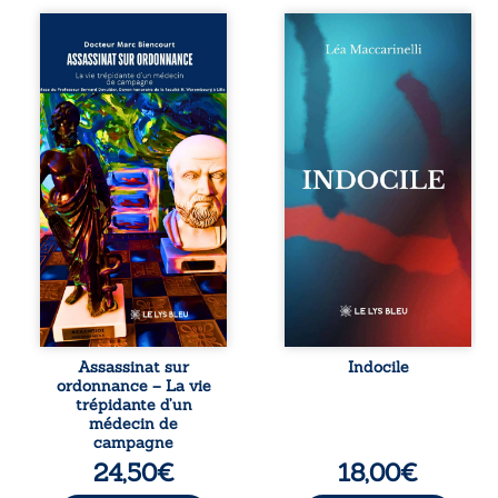
Assassinat sur
Quatre parties.
ordonnance – La
Quatre refus.
vie trépidante
Quatre visages
d’un médecin de
d’une existence en
campagne est la
friction. Entre les
réédition enrichie
silences qu’on ne
et actualisée du
déchiffre pas, les
témoignage du
amours qu’on
Docteur Marc
dérange, les corps
Biencourt, ancien
qu’on administre
médecin de
et les liens qu’on
famille, qui revient
sabote, cet
sur son parcours
ouvrage parle à
médical, syndical
celles et ceux qui
et ordinal. Depuis
vivent trop fort,
septembre 2013, il
trop vrai, trop tôt.
raconte le long
Indocile est une
combat qui l’a
traversée. Une
Assassinat sur
Indocile
conduit à être
langue nue. Une
ordonnance – La vie
écarté du corps
insurrection
trépidante d’un
médical, malgré
calme. Une
médecin de
une décision de
déclaration
campagne
première instance
d’existence pour ...
24,50
€
18,00
€
...