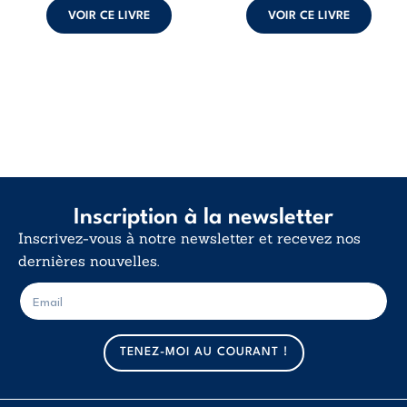
VOIR CE LIVRE
VOIR CE LIVRE
Inscription à la newsletter
Inscrivez-vous à notre newsletter et recevez nos
dernières nouvelles.
E
E
-
-
m
m
a
a
TENEZ-MOI AU COURANT !
i
i
l
l
*