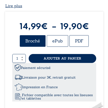
Lire plus
Plag
14,99
€
–
19,90
€
de
Broché
ePub
PDF
prix 
quantité
AJOUTER AU PANIER
14,9
de
Les
Paiement sécurisé
à
perles
d’Orient
Livraison pour 3€, retrait gratuit
19,9
Impression en France
Fichier compatible avec toutes les liseuses
et tablettes