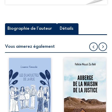
Biographie de l'auteur
Détails
Vous aimerez également
Les silhouettes de
Auberge de la
la rue donne la
maison de la
parole à six
justice est un
personnages
récit-témoignage
ordinaires,
consacré au
traversés par des
parcours
pensées, des
exemplaire de
émotions et des
Mbala Zi Nkuaku
silences qui
Lema Félix.
pourraient
Magistrat intègre,
appartenir à
fervent défenseur
chacun de nous. À
des droits