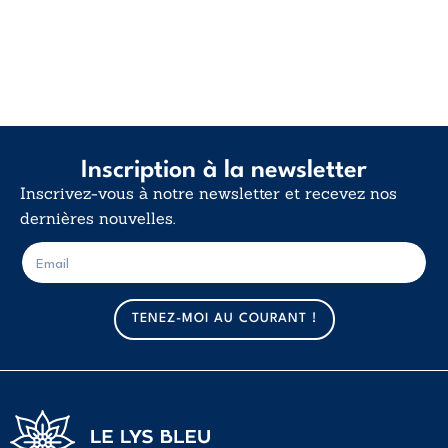
Inscription à la newsletter
Inscrivez-vous à notre newsletter et recevez nos
dernières nouvelles.
E
E
-
-
m
m
a
a
TENEZ-MOI AU COURANT !
i
i
l
l
*