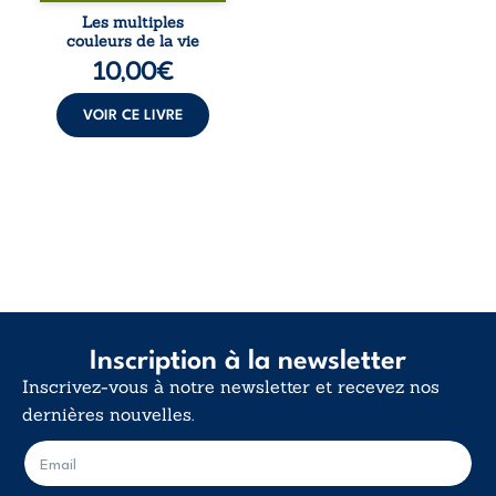
désillusions, Les
Les multiples
multiples couleurs
couleurs de la vie
de la vie explore la
10,00
€
force des liens, le
poids des non-dits
et la ...
VOIR CE LIVRE
Inscription à la newsletter
Inscrivez-vous à notre newsletter et recevez nos
dernières nouvelles.
E
E
-
-
m
m