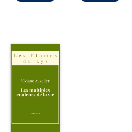
Trois récits, trois
existences saisies
à l’instant où tout
bascule. Une
amitié meurtrie
cherche
l’apaisement, un
couple vacillant
recouvre
l’espérance, tandis
qu’une femme
interroge les faux
éclats des fêtes
pour en retrouver
le sens profond.
Entre souvenirs,
blessures et