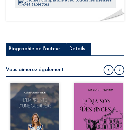
et tablettes
Biographie de l'auteur
Détails
Vous aimerez également
Que reste-t-il de
Nous sommes en
l’enfance lorsque
1979, soit 15 ans
la maladie impose
après le décès du
ses propres règles
patriarche
? L’empreinte
Anatole-Eustache.
d’une guerrière
La famille devra
livre, sans détour,
affronter non
le récit d’un
seulement un
quotidien
inconnu qui rôde