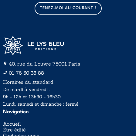
a
a
TENEZ-MOI AU COURANT !
i
i
l
l
*
40, rue du Louvre 75001 Paris
01 76 50 38 88
Horaires du standard
De mardi à vendredi :
9h - 12h et 13h30 - 16h30
Lundi, samedi et dimanche : fermé
Navigation
Accueil
Être édité
Contactez-nous