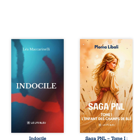
Quatre parties.
Autrefois, les
Quatre refus.
champs d’Atlantis
Quatre visages
vibraient sous le
d’une existence en
vent et les enfants
friction. Entre les
couraient dans les
silences qu’on ne
blés. Puis la
déchiffre pas, les
couronne plia le
amours qu’on
genou, livrant son
dérange, les corps
peuple à l’ombre
qu’on administre
d’Ivorny. À Atove,
et les liens qu’on
Luwel aurait pu
sabote, cet
disparaître dans
ouvrage parle à
les ruines de son
celles et ceux qui
destin ; pourtant,
vivent trop fort,
sous les pierres
trop vrai, trop tôt.
d’un temple
Indocile est une
oublié, des
traversée. Une
rebelles lui
Indocile
Saga PNL – Tome I :