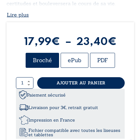
certitudes et bouleversera le cours de sa vie.
Lire plus
Pla
17,99
€
–
23,40
€
de
Broché
ePub
PDF
prix 
quantité
AJOUTER AU PANIER
17,9
de
L'empreinte
Paiement sécurisé
à
de
l'ange
Livraison pour 3€, retrait gratuit
23,
Impression en France
Fichier compatible avec toutes les liseuses
et tablettes