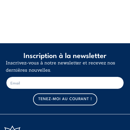
Inscription à la newsletter
Inscrivez-vous à notre newsletter et recevez nos
dernières nouvelles.
E
E
-
-
m
m
a
a
TENEZ-MOI AU COURANT !
i
i
l
l
*