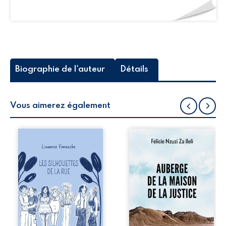
Biographie de l'auteur
Détails
Vous aimerez également
Les silhouettes de
Auberge de la
la rue donne la
maison de la
parole à six
justice est un
personnages
récit-témoignage
ordinaires,
consacré au
traversés par des
parcours
pensées, des
exemplaire de
émotions et des
Mbala Zi Nkuaku
silences qui
Lema Félix.
pourraient
Magistrat intègre,
appartenir à
fervent défenseur