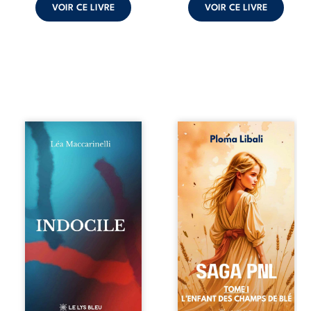
VOIR CE LIVRE
VOIR CE LIVRE
Quatre parties.
Autrefois, les
Quatre refus.
champs d’Atlantis
Quatre visages
vibraient sous le
d’une existence en
vent et les enfants
friction. Entre les
couraient dans les
silences qu’on ne
blés. Puis la
déchiffre pas, les
couronne plia le
amours qu’on
genou, livrant son
dérange, les corps
peuple à l’ombre
qu’on administre
d’Ivorny. À Atove,
et les liens qu’on
Luwel aurait pu
sabote, cet
disparaître dans
ouvrage parle à
les ruines de son
celles et ceux qui
destin ; pourtant,
vivent trop fort,
sous les pierres