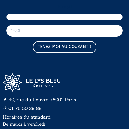
E-mail
E
-
m
a
TENEZ-MOI AU COURANT !
i
l
*
40, rue du Louvre 75001 Paris
01 76 50 38 88
Horaires du standard
De mardi à vendredi :