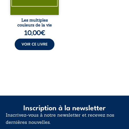
le sens profond.
Entre souvenirs,
blessures et
désillusions, Les
Les multiples
multiples couleurs
couleurs de la vie
de la vie explore la
10,00
€
force des liens, le
poids des non-dits
et la ...
VOIR CE LIVRE
Inscription à la newsletter
Inscrivez-vous à notre newsletter et recevez nos
dernières nouvelles.