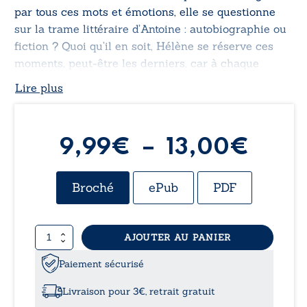
par tous ces mots et émotions, elle se questionne
sur la trame littéraire d’Antoine : autobiographie ou
fiction ? Quoi qu’il en soit, Hélène se réserve ces
moments, peut-être les derniers, car à chaque
lecture, les souvenirs de sa vie antérieure émergent.
Lire plus
Plag
9,99
€
–
13,00
€
de
Broché
ePub
PDF
prix :
quantité
AJOUTER AU PANIER
9,99
de
L’écho
Paiement sécurisé
à
du
silence
Livraison pour 3€, retrait gratuit