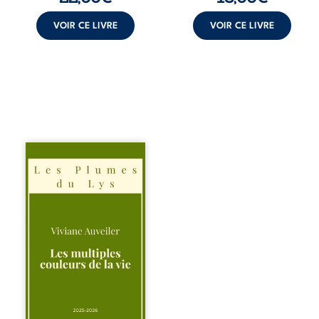
croyances
peuvent ...
VOIR CE LIVRE
VOIR CE LIVRE
Trois récits, trois
existences saisies
à l’instant où tout
bascule. Une
amitié meurtrie
cherche
l’apaisement, un
couple vacillant
recouvre
l’espérance, tandis
qu’une femme
interroge les faux
éclats des fêtes
pour en retrouver