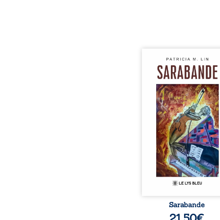
Aux chants crépitants de 
Sous le silence ouaté
neige en hiver, Au co
nuits pâles, Dans la 
bienveillante de la lune, 
pensées, révoltes et es
Des mots s’assemblent, co
rebelles aux règles 
poésie, mais chanta
rythme. Ils formen
sarabande, passionnée so
Sarabande
21,50
€