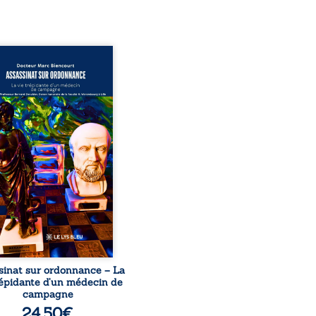
sinat sur ordonnance –
e trépidante d’un médecin
mpagne est la réédition
chie et actualisée du
ignage du Docteur Marc
ourt, ancien médecin de
le, qui revient sur son
urs médical, syndical et
nal. Depuis septembre
 il raconte le long combat
’a conduit à être écarté du
s médical, malgré une
ion de première instance
...
sinat sur ordonnance – La
répidante d’un médecin de
campagne
24,50
€