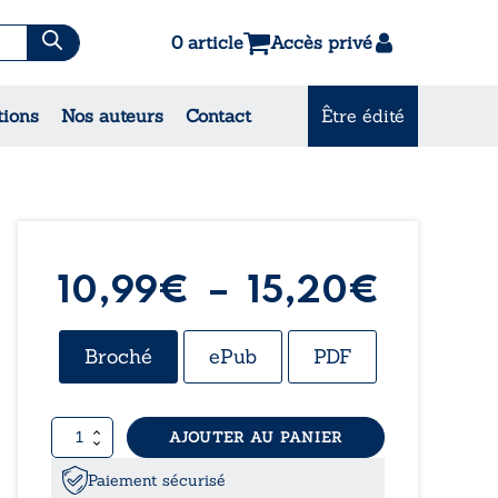
0 article
Accès privé
es & Contes
tions
Nos auteurs
Contact
Être édité
CONSULTEZ NOS MEILLEURES
VENTES
Plage
10,99
€
–
15,20
€
de
Broché
ePub
PDF
prix :
quantité
AJOUTER AU PANIER
10,99
de
Le
Paiement sécurisé