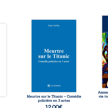
Assas
Et si le naufrage n’avait pas
La vi
l’été,
emporté tous ses secrets ? À
de ca
 de la
bord du Titanic, lors du voyage
enri
urs de
inaugural en 1912, un meurtre
témo
clarté
est commis. Le drame disparaît
Bienc
Rêves,
avec le navire, englouti dans
famil
poirs…
les profondeurs de l’Atlantique.
parco
lorés,
Sept décennies plus tard, la
ordi
de la
découverte de l’épave fait
2013,
nt en
resurgir un secret que l’on
qui l
t une
croyait perdu. Dans un coffre
corp
uvent,
mystérieux, des indices oubliés
décis
plus ...
...
Assas
Meurtre sur le Titanic – Comédie
vie t
policière en 3 actes
12,00
€