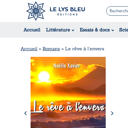
Romans
Contemporain
Accueil
Littérature
Essais & docs
Sci
Suspense / Thriller / Policier
Fantastique
Science-fiction
Accueil
»
Romans
»
Le rêve à l’envers