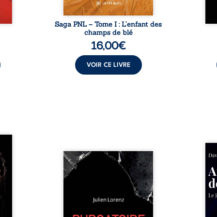
Saga PNL – Tome I : L’enfant des
champs de blé
16,00
€
VOIR CE LIVRE
les et
nfions
Né da
re la
Vingt années d’écriture, de
la vi
 des
blessures, d’émotions et de
famil
ue une
pensées se rencontrent dans
dest
onne :
ce recueil profondément
ruptur
ires,
intime. Entre nouvelles
livre
ent,
autobiographiques, poèmes
survi
tes… À
bruts, pamphlets et réflexions
ascen