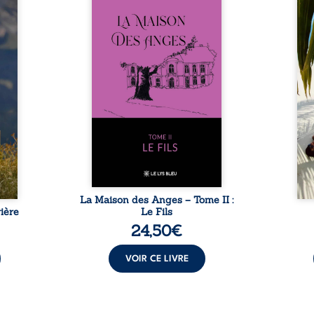
nfance
ans après le décès du
Au rév
se ses
patriarche Anatole-Eustache.
décou
reinte
La famille devra affronter non
sédui
, sans
seulement un inconnu qui rôde
tren
tidien
autour du domaine et dont
comm
ladie
Firmin, le fidèle majordome,
nouve
dicale
redoute les visites, le passé
dans 
tions.
encombrant d’Anatole-
toute
ue les
Eustache, la malédiction
eux, 
t : la
familiale, mais aussi la toute-
brûl
sement
puissance de Gauthier. Mais
secre
pas ...
comment dompter cet enfant
l’imp
avant qu’il ...
La Maison des Anges – Tome II :
ière
Le Fils
24,50
€
VOIR CE LIVRE