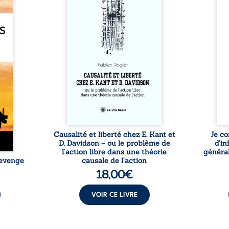
e des
travers une confrontation
desti
otards
entre les pensées d’Emmanuel
congo
té que
Kant et de Donald Davidson,
grand
. Rien
cet essai explore les liens entre
natio
e vie,
libre arbitre, déterminisme
l’igno
 forgé
causal et responsabilité. De la
et l
ssible
volonté kantienne au monisme
sent
voiler
anomal de Davidson, il
Acces
ce que
interroge la manière dont les
offre
ise sa
intentions et les croyances
po
lle de
peuvent ...
ssi le
oids ...
Causalité et liberté chez E. Kant et
Je co
D. Davidson – ou le problème de
d’in
l’action libre dans une théorie
général
Revenge
causale de l’action
18,00
€
VOIR CE LIVRE