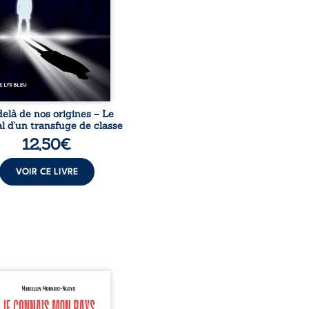
acines exige pourtant un
invisible. Pris entre deux
s, l’homme réalise que
uccès professionnels ne
guérissent ni ...
elà de nos origines – Le
l d’un transfuge de classe
12,50
€
VOIR CE LIVRE
onnais mon pays se
nte comme une œuvre de
mission et d’éveil civique,