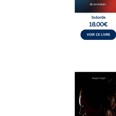
Indocile
18,00
€
VOIR CE LIVRE
Qui prend soin de cel
ceux auxquels nous co
nos enfants ? Derriè
douceur apparente
maisons d’accueil se jo
réalité que nul ne soupç
rémunérations dériso
solitude, épuisem
responsabilités écrasan