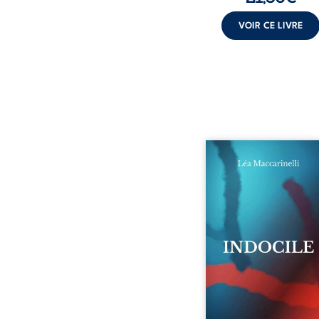
VOIR CE LIVRE
Quatre parties. Quatre 
Quatre visages d’une exi
en friction. Entre les si
qu’on ne déchiffre pa
amours qu’on dérange
corps qu’on administre 
liens qu’on sabote, cet o
parle à celles et ceu
vivent trop fort, trop vra
tôt. Indocile est une trav
Une langue nue.
insurrection calme
déclaration d’existence p