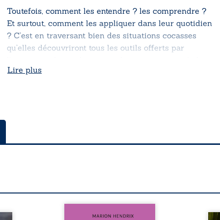
Toutefois, comment les entendre ? les comprendre ?
Et surtout, comment les appliquer dans leur quotidien
? C’est en traversant bien des situations cocasses
qu’elles découvriront tous les outils offerts par
l’univers et deviendront ainsi les magiciennes de leur
Lire plus
vie.
Nous sommes en 1979, soit 15