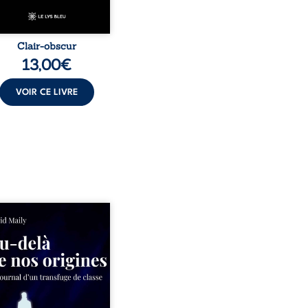
Clair-obscur
13,00
€
VOIR CE LIVRE
ns un milieu populaire où
olence et les fractures
iales tenaient lieu de
in, David a choisi la
e. Très tôt, l’école et les
s deviennent ses armes de
e, le moteur d’une lente
sion sociale. S’arracher à