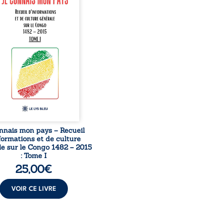
née à raviver la mémoire
laise. En retraçant les
es étapes de l’histoire
nale, il entend combattre
rance, le repli identitaire
’affaiblissement du
iment patriotique.
sible à tous, ce recueil
 des repères essentiels
ur mieux comprendre le ...
nnais mon pays – Recueil
formations et de culture
e sur le Congo 1482 – 2015
: Tome I
25,00
€
VOIR CE LIVRE