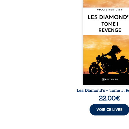
Revenge est à la têt
Diamond’s, un clan de m
aussi réputé et respec
redouté dans tout le pays
ne la prédestinait à cett
mais les épreuves ont
une femme dure, inacce
et résolue à ne jamais dé
ses faiblesses, jusqu’à 
le mystérieux Juan cro
route. Chef d’une fami
Nomads, Juan porte lui au
p
Les Diamond’s – Tome I : 
22,00
€
VOIR CE LIVRE