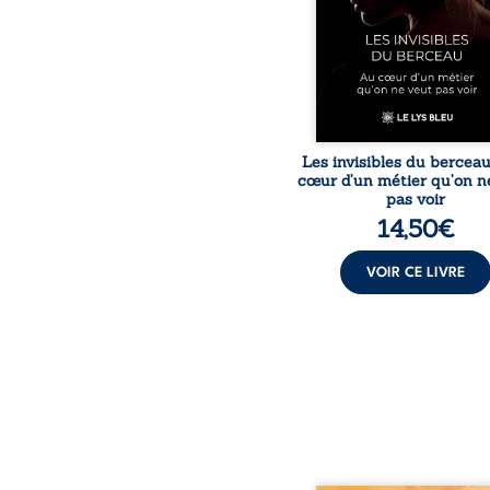
travers des témoig
saisissants et sa p
expérience, Magali Voge
le voile sur les coulisses d’
Les invisibles du bercea
cœur d’un métier qu’on n
pas voir
14,50
€
VOIR CE LIVRE