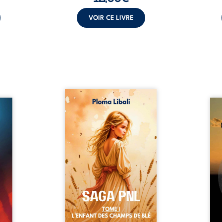
VOIR CE LIVRE
Autrefois, les champs
refus.
d’Atlantis vibraient sous le
Compo
stence
vent et les enfants couraient
obscu
lences
dans les blés. Puis la couronne
les 
s, les
plia le genou, livrant son
natur
, les
peuple à l’ombre d’Ivorny. À
par
et les
Atove, Luwel aurait pu
perso
uvrage
disparaître dans les ruines de
obs
x qui
son destin ; pourtant, sous les
tradu
i, trop
pierres d’un temple oublié, des
les r
ersée.
rebelles lui tendirent la main.
d’une
 Une
Parmi eux, Atos, général sans
sensi
. Une
trône mais habité par ...
monde
our ...
c