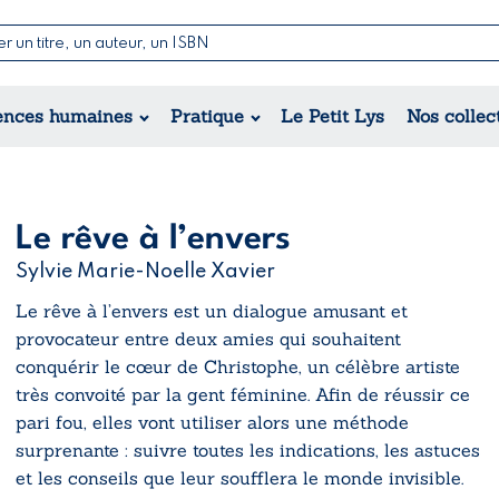
Nouvell
Poésie
Romance
Jeunesse
ences humaines
Pratique
Le Petit Lys
Nos collec
Théâtre
Érotique
Historique
Régional
Le rêve à l’envers
Sylvie Marie-Noelle Xavier
Le rêve à l’envers
est un dialogue amusant et
provocateur entre deux amies qui souhaitent
conquérir le cœur de Christophe, un célèbre artiste
très convoité par la gent féminine. Afin de réussir ce
pari fou, elles vont utiliser alors une méthode
surprenante : suivre toutes les indications, les astuces
et les conseils que leur soufflera le monde invisible.