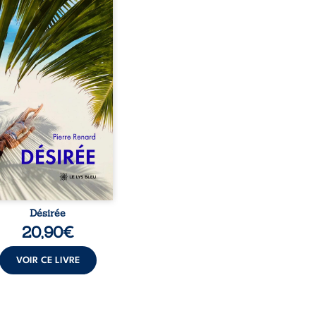
eil, Pierre, jeune retraité,
vre qu’il est devenu une
sante femme métissée de
te ans. À peine a-t-il
encé à apprivoiser ce
au corps qu’Ange surgit
sa vie et fait vaciller
s ses certitudes. Entre
l’attirance est immédiate,
ante jusqu’à ce qu’un
t familial fasse planer
ensable : et s’ils étaient
demi-frère et ...
Désirée
20,90
€
VOIR CE LIVRE