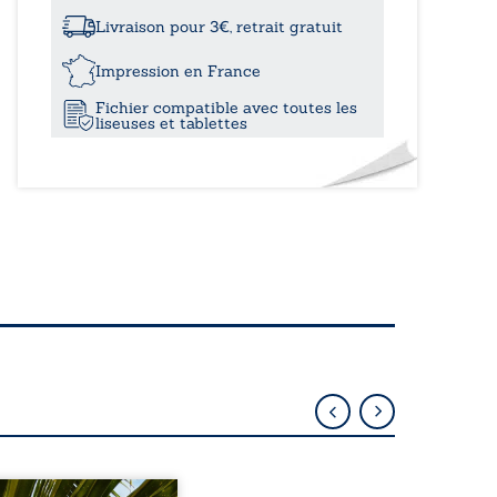
à
rêve
à
Livraison pour 3€, retrait gratuit
l’envers
15,20
Impression en France
Fichier compatible avec toutes les
liseuses et tablettes