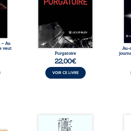
nages
philosophiques, chaque texte
ses r
ropre
ouvre une porte sur
prix 
l lève
l’existence. Ici, nul ordre
monde
une ...
imposé : chaque page peut
les s
être choisie au hasard, comme
une rencontre inattendue sur
le chemin de la vie. ...
u – Au
e veut
Au-d
Purgatoire
journa
22,00
€
VOIR CE LIVRE
Sommes-nous vraiment libres
Je c
si chacun de nos actes s’inscrit
prése
dans une chaîne de causes ? À
trans