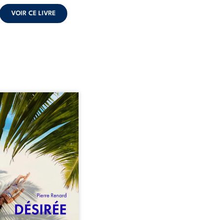
VOIR CE LIVRE
eil, Pierre, jeune retraité,
vre qu’il est devenu une
sante femme métissée de
te ans. À peine a-t-il
encé à apprivoiser ce
au corps qu’Ange surgit
sa vie et fait vaciller
s ses certitudes. Entre
l’attirance est immédiate,
ante jusqu’à ce qu’un
t familial fasse planer
ensable : et s’ils étaient
demi-frère et ...