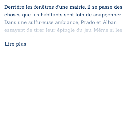
Derrière les fenêtres d’une mairie, il se passe des
choses que les habitants sont loin de soupçonner.
Dans une sulfureuse ambiance, Prado et Alban
essayent de tirer leur épingle du jeu. Même si les
moyens qu’ils emploient sont différents, un élément
Lire plus
les rend indissociables l’un de l’autre. Lequel ?