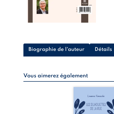
Biographie de l'auteur
Détails
Vous aimerez également
Les silhouettes de l
donne la parole à
personnages ordina
traversés par des pensée
émotions et des silenc