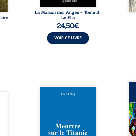
La Maison des Anges – Tome II :
ière
Le Fils
24,50
€
VOIR CE LIVRE
Assas
Et si le naufrage n’avait pas
La vi
l’été,
emporté tous ses secrets ? À
de ca
 de la
bord du Titanic, lors du voyage
enri
urs de
inaugural en 1912, un meurtre
témo
clarté
est commis. Le drame disparaît
Bienc
Rêves,
avec le navire, englouti dans
famil
poirs…
les profondeurs de l’Atlantique.
parco
lorés,
Sept décennies plus tard, la
ordi
de la
découverte de l’épave fait
2013,