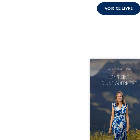
VOIR CE LIVRE
Que reste-t-il de l’e
lorsque la maladie impo
propres règles ? L’emp
d’une guerrière livre
détour, le récit d’un quo
bouleversé par la ma
chronique, l’errance mé
et de longues hospitalisa
L’auteure y raconte ce q
dossiers médicaux taisen
peur, l’isolement, l’épui
et le sentiment de ne 