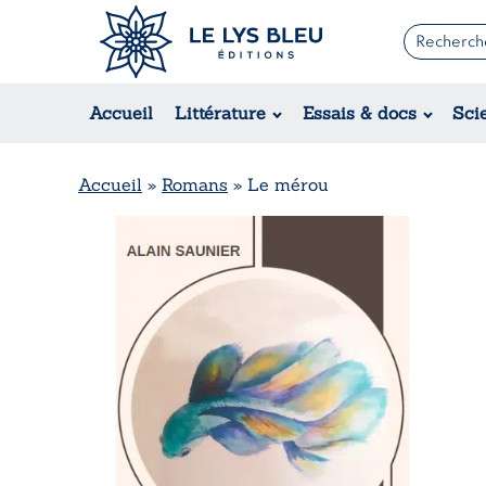
Romans
Contemporain
Accueil
Littérature
Essais & docs
Sci
Suspense / Thriller / Policier
Fantastique
Science-fiction
Accueil
»
Romans
»
Le mérou