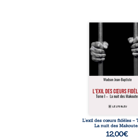
« Une nuit suffit parfoi
briser une famille…
certaines fidélités trav
les années. » Haïti, s
dictature des Duvalier. L
s’étend jusque dan
villages les plus recu
Bainet, Jean-Joël Joli mè
existence paisible av
famille. Chef de se
respecté, il refuse pourt
fermer les yeux sur l’inju
Mais, dans
L’exil des cœurs fidèles – 
La nuit des Makoute
12,00
€