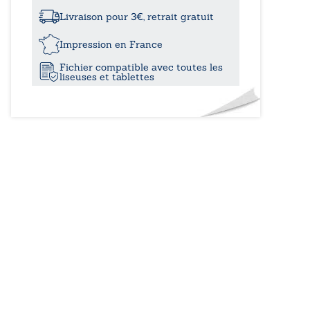
à
mérou
Livraison pour 3€, retrait gratuit
15,40
Impression en France
Fichier compatible avec toutes les
liseuses et tablettes