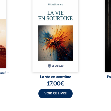
ue et
Nina et Pierre se sont
Pour
s, aux
rencontrés très jeunes,
racon
tions
presque par hasard, et se sont
marqu
nt en
aimés simplement, persuadés
la c
ntre
que la présence de l’autre
l’enf
é. Des
suffirait. Ils mènent une
égale
luie à
existence modeste, rythmée
ont p
ab de
par le travail, la fatigue et les
Au-d
raits
silences. La mort de la mère de
pers
nkara,
Nina, chez qui ils vivent,
inte
Vieux
fragilise un équilibre déjà
respo
ge des
précaire. Puis vient la
la 
nés ...
naissance de leur enfant, et le
reco
basculement. ...
ues ! –
La vie en sourdine
Po
17,00
€
VOIR CE LIVRE