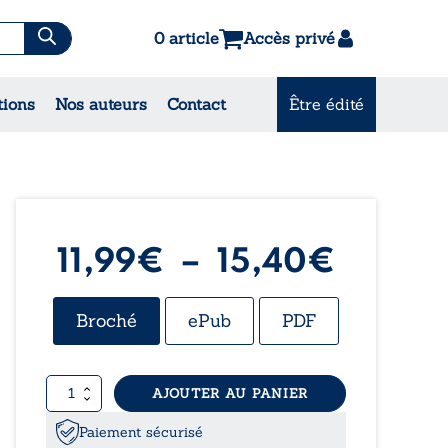
0 article
Accès privé
es & Contes
tions
Nos auteurs
Contact
Être édité
CONSULTEZ NOS
MEILLEURES VENTES
Plage
11,99
€
–
15,40
€
de
Broché
ePub
PDF
prix :
quantité
AJOUTER AU PANIER
11,99€
de
Le
Paiement sécurisé