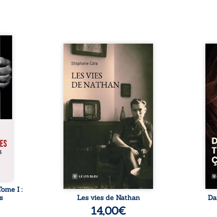
s pour
 mais
Les vies de Nathan est un
À sei
ersent
recueil de poésie né en trois
trou
ous la
jours, au printemps 2026. Pour
soci
a peur
la première fois, Stéphane Ezra,
moq
s les
médium, a pu communiquer
jugem
lés. À
avec son père, disparu depuis
senti
ne une
plus de vingt ans et qu’il n’a
sans
ec sa
jamais connu. De ce dialogue
ce qu
ction
par-delà la mort naissent des
avec
ant de
poèmes qui retracent une vie
certit
stice.
marquée par la Seconde
des 
 un ...
Guerre mondiale, une identité
refo
juive brisée, la guerre ...
tard,
Tome I :
s
Les vies de Nathan
Da
14,00
€