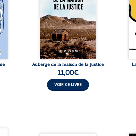
nir à
Magistrat intègre, fervent
Blan
avers
défenseur des droits humains
coupl
invite
et de l’indépendance
l’évé
férent
judiciaire, il voit sa carrière de
inter
i nous
trente-quatre ans brutalement
le bé
qui se
brisée par une révocation
emblé
rences
arbitraire en 2009, plongeant
selon
lement
sa vie dans un chaos matériel
salva
tre ...
et moral. À ...
rue
Auberge de la maison de la justice
L
11,00
€
VOIR CE LIVRE
ques !