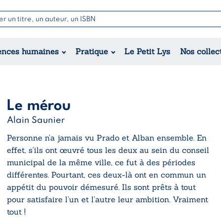
Nouvell
Poésie
Romance
Jeunesse
ences humaines
Pratique
Le Petit Lys
Nos collec
Théâtre
Érotique
Historique
Régional
Le mérou
Alain Saunier
Personne n’a jamais vu Prado et Alban ensemble. En
effet, s’ils ont œuvré tous les deux au sein du conseil
municipal de la même ville, ce fut à des périodes
différentes. Pourtant, ces deux-là ont en commun un
appétit du pouvoir démesuré. Ils sont prêts à tout
pour satisfaire l’un et l’autre leur ambition. Vraiment
tout !