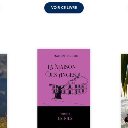
VOIR CE LIVRE
Nous sommes en 1979, soit 15
nfance
ans après le décès du
Au rév
se ses
patriarche Anatole-Eustache.
décou
reinte
La famille devra affronter non
sédui
, sans
seulement un inconnu qui rôde
tren
tidien
autour du domaine et dont
comm
ladie
Firmin, le fidèle majordome,
nouve
dicale
redoute les visites, le passé
dans 
tions.
encombrant d’Anatole-
toute
ue les
Eustache, la malédiction
eux, 
t : la
familiale, mais aussi la toute-
brûl
sement
puissance de Gauthier. Mais
secre
pas ...
comment dompter cet enfant
l’imp
avant qu’il ...