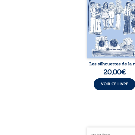
pourraient apparte
chacun de nous. À tr
leurs parcours, ce roman 
à porter un regard dif
sur celles et ceux qu
entourent, à deviner ce 
cache derrière les appa
et à s’ouvrir au fourmil
sensible de no
Les silhouettes de la 
20,00
€
VOIR CE LIVRE
Ô latérite, ô terre d’Afri