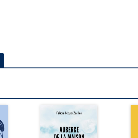
a rue
Auberge de la maison de la
En R
 six
justice est un récit-
Cong
ires,
témoignage consacré au
jumea
s, des
parcours exemplaire de Mbala
boule
es qui
Zi Nkuaku Lema Félix.
Senio