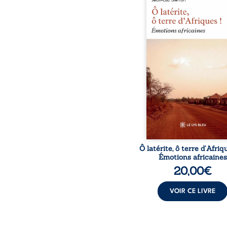
est un hommage poétiq
authentique aux paysage
rencontres et aux émo
brutes d’un contine
reconstruction, e
traditions et modernit
souvenirs intimes – la p
Namoungou, le baob
Zagtouli – aux port
marquants – Thomas Sa
Hamadoun Dicko, le 
Biokou – l’auteur parta
instanta
Ô latérite, ô terre d’Afriq
Émotions africaines
20,00
€
VOIR CE LIVRE