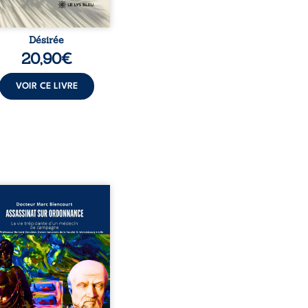
Désirée
20,90
€
VOIR CE LIVRE
sinat sur ordonnance –
e trépidante d’un médecin
mpagne est la réédition
chie et actualisée du
ignage du Docteur Marc
ourt, ancien médecin de
le, qui revient sur son
urs médical, syndical et
nal. Depuis septembre
 il raconte le long combat