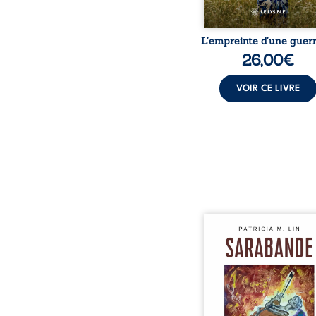
L’empreinte d’une guerr
26,00
€
VOIR CE LIVRE
Aux chants crépitants de 
Sous le silence ouaté
neige en hiver, Au co
nuits pâles, Dans la 
bienveillante de la lune, 
pensées, révoltes et es
Des mots s’assemblent, co
rebelles aux règles 