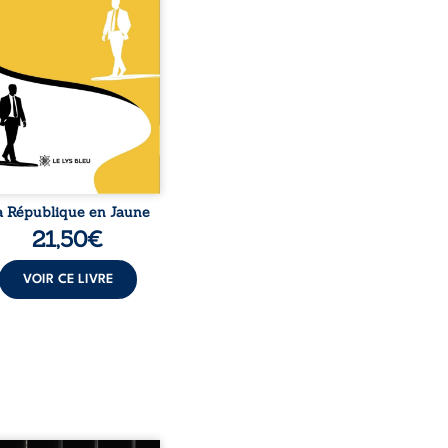
c, bien que nés d’un
e de Noirs. Très vite,
nement attire les médias
nationaux et transforme
bé blanc en une figure
matique sacrée, investie,
 certains, d’une mission
trice. Cependant, sous
couvert de ...
a République en Jaune
21,50
€
VOIR CE LIVRE