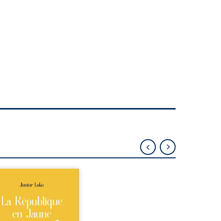
épublique Fédérale du
o, la naissance de
ux de races différentes
verse l’ordre établi :
r est Noir et Junior est