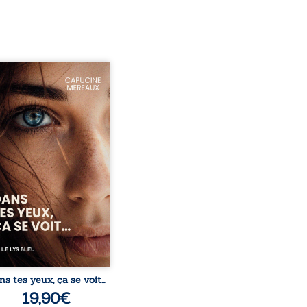
ze ans, Violette peine à
ver sa place dans la
été. Entre timidité,
ueries et peur du
ent, elle avance avec le
ment d’être différente,
 comprendre pleinement
i l’habite. Sa rencontre
 Louise bouleverse ses
udes et fait naître en elle
émotions longtemps
ulées. Des années plus
 alors qu’elle s’apprête à ...
ns tes yeux, ça se voit…
19,90
€