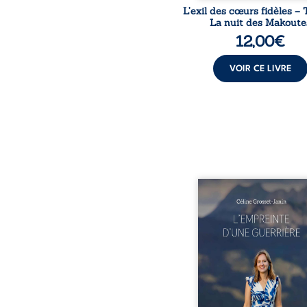
L’exil des cœurs fidèles – 
La nuit des Makoute
12,00
€
VOIR CE LIVRE
Que reste-t-il de l’e
lorsque la maladie impo
propres règles ? L’emp
d’une guerrière livre
détour, le récit d’un quo
bouleversé par la ma
chronique, l’errance mé
et de longues hospitalisa
L’auteure y raconte ce q
dossiers médicaux taisen