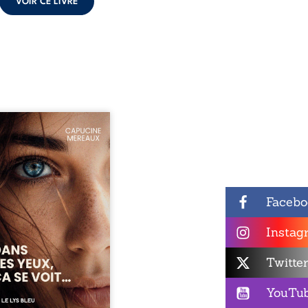
VOIR CE LIVRE
ze ans, Violette peine à
ver sa place dans la
été. Entre timidité,
ueries et peur du
ent, elle avance avec le
ment d’être différente,
 comprendre pleinement
Facebo
i l’habite. Sa rencontre
 Louise bouleverse ses
Instag
udes et fait naître en elle
émotions longtemps
ulées. Des années plus
Twitte
 alors qu’elle s’apprête à ...
YouTu