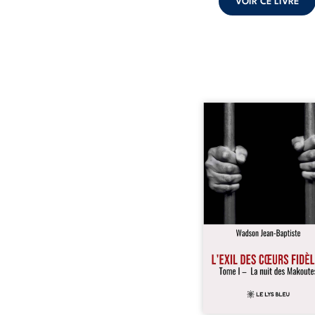
VOIR CE LIVRE
« Une nuit suffit parfoi
briser une famille…
certaines fidélités trav
les années. » Haïti, s
dictature des Duvalier. L
s’étend jusque dan
villages les plus recu
Bainet, Jean-Joël Joli mè
existence paisible av
famille. Chef de se
respecté, il refuse pourt
fermer les yeux sur l’inju
Mais, dans