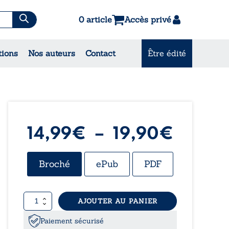
0 article
Accès privé
es & Contes
tions
Nos auteurs
Contact
Être édité
CONSULTEZ NOS
MEILLEURES VENTES
Plage
14,99
€
–
19,90
€
de
Broché
ePub
PDF
prix :
quantité
AJOUTER AU PANIER
14,99
de
Le
Paiement sécurisé