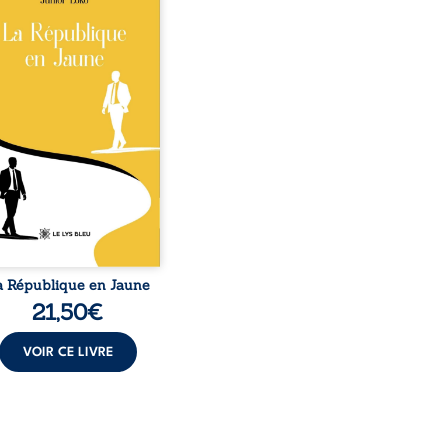
o, la naissance de
ux de races différentes
verse l’ordre établi :
r est Noir et Junior est
c, bien que nés d’un
e de Noirs. Très vite,
nement attire les médias
nationaux et transforme
bé blanc en une figure
matique sacrée, investie,
 certains, d’une mission
trice. Cependant, sous
couvert de ...
a République en Jaune
21,50
€
VOIR CE LIVRE