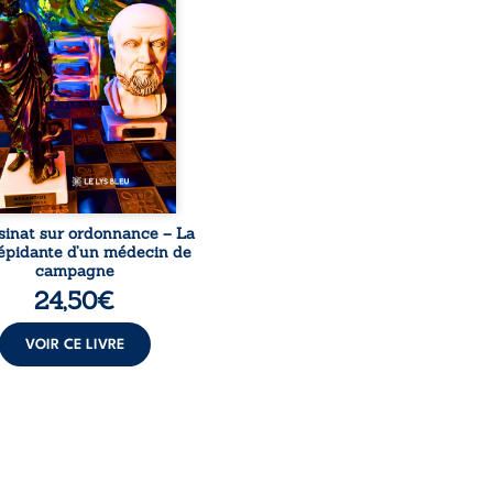
le, qui revient sur son
urs médical, syndical et
nal. Depuis septembre
 il raconte le long combat
’a conduit à être écarté du
s médical, malgré une
ion de première instance
...
sinat sur ordonnance – La
répidante d’un médecin de
campagne
24,50
€
VOIR CE LIVRE