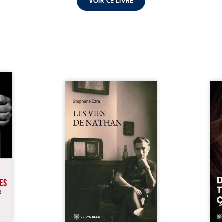
VOIR CE LIVRE
s pour
 mais
Les vies de Nathan est un
À sei
ersent
recueil de poésie né en trois
trou
ous la
jours, au printemps 2026. Pour
soci
a peur
la première fois, Stéphane Ezra,
moq
s les
médium, a pu communiquer
jugem
lés. À
avec son père, disparu depuis
senti
ne une
plus de vingt ans et qu’il n’a
sans
ec sa
jamais connu. De ce dialogue
ce qu
ction
par-delà la mort naissent des
avec
ant de
poèmes qui retracent une vie
certit
stice.
marquée par la Seconde
des 
 un ...
Guerre mondiale, une identité
refo
juive brisée, la guerre ...
tard,