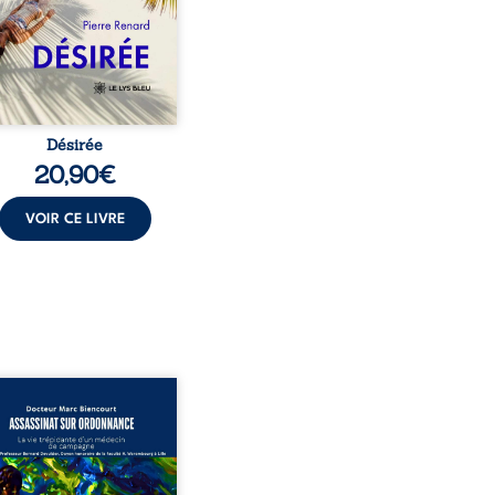
t familial fasse planer
ensable : et s’ils étaient
demi-frère et ...
Désirée
20,90
€
VOIR CE LIVRE
sinat sur ordonnance –
e trépidante d’un médecin
mpagne est la réédition
chie et actualisée du
ignage du Docteur Marc
ourt, ancien médecin de