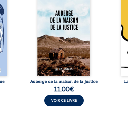
 six
justice est un récit-
Cong
ires,
témoignage consacré au
jumea
s, des
parcours exemplaire de Mbala
boule
es qui
Zi Nkuaku Lema Félix.
Senio
nir à
Magistrat intègre, fervent
Blan
avers
défenseur des droits humains
coupl
invite
et de l’indépendance
l’évé
férent
judiciaire, il voit sa carrière de
inter
i nous
trente-quatre ans brutalement
le bé
qui se
brisée par une révocation
emblé
rences
arbitraire en 2009, plongeant
selon
lement
sa vie dans un chaos matériel
salva
tre ...
et moral. À ...
rue
Auberge de la maison de la justice
L
11,00
€
VOIR CE LIVRE