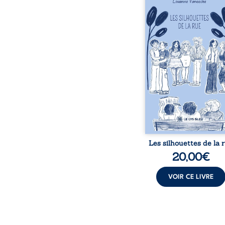
donne la parole à
personnages ordina
traversés par des pensée
émotions et des silenc
pourraient apparte
chacun de nous. À tr
leurs parcours, ce roman 
à porter un regard dif
sur celles et ceux qu
entourent, à deviner ce 
cache derrière les appa
et à s’ouvrir au fourmil
sensible de no
Les silhouettes de la 
20,00
€
VOIR CE LIVRE