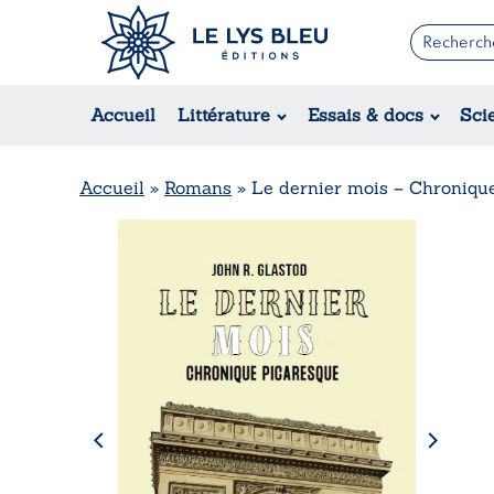
Romans
Contemporain
Accueil
Littérature
Essais & docs
Sci
Suspense / Thriller / Policier
Fantastique
Science-fiction
Accueil
»
Romans
»
Le dernier mois – Chroniqu