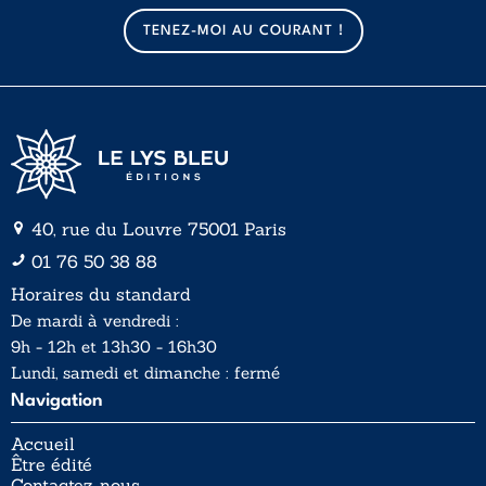
a
TENEZ-MOI AU COURANT !
i
l
*
40, rue du Louvre 75001 Paris
01 76 50 38 88
Horaires du standard
De mardi à vendredi :
9h - 12h et 13h30 - 16h30
Lundi, samedi et dimanche : fermé
Navigation
Accueil
Être édité
Contactez-nous