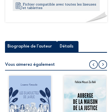
Fichier compatible avec toutes les liseuses
et tablettes
Biographie de l'auteur
Détails
Vous aimerez également
Les silhouettes de
Auberge de la
la rue donne la
maison de la
parole à six
justice est un
personnages
récit-témoignage
ordinaires,
consacré au
traversés par des
parcours
pensées, des
exemplaire de
émotions et des
Mbala Zi Nkuaku