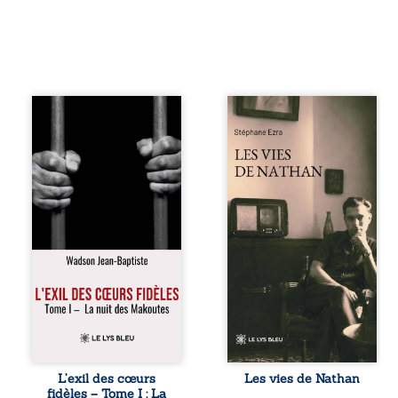
« Une nuit suffit
Les vies de
parfois pour briser
Nathan est un
une famille… mais
recueil de poésie
certaines fidélités
né en trois jours,
traversent les
au printemps
années. » Haïti,
2026. Pour la
sous la dictature
première fois,
des Duvalier. La
Stéphane Ezra,
peur s’étend
médium, a pu
jusque dans les
communiquer
villages les plus
avec son père,
reculés. À Bainet,
disparu depuis
Jean-Joël Joli
plus de vingt ans
mène une
et qu’il n’a jamais
existence paisible
connu. De ce
avec sa famille.
dialogue par-delà
Chef de section
la mort naissent
respecté, il refuse
des poèmes qui
L’exil des cœurs
Les vies de Nathan
pourtant de
retracent une vie
fidèles – Tome I : La