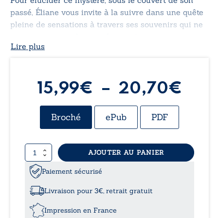
Pour élucider ce mystère, sous le couvert de son
passé, Éliane vous invite à la suivre dans une quête
pleine de sensations à travers ses souvenirs qui ne
manqueront pas de vous émouvoir.
Lire plus
Pla
15,99
€
–
20,70
€
de
Broché
ePub
PDF
prix 
quantité
AJOUTER AU PANIER
15,
de
L'alliance
Paiement sécurisé
à
de
la
Livraison pour 3€, retrait gratuit
discorde
20,
Impression en France