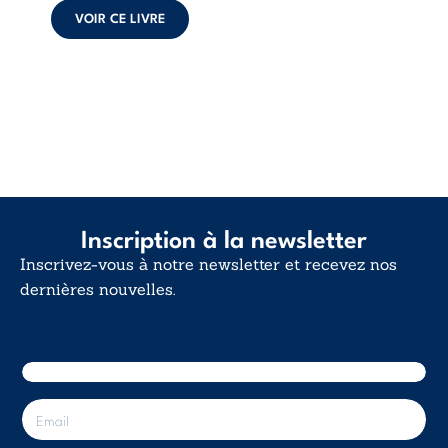
déclaration
VOIR CE LIVRE
d’existence pour ...
Inscription à la newsletter
Inscrivez-vous à notre newsletter et recevez nos
dernières nouvelles.
E-mail
E
-
m