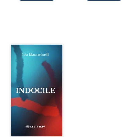
Quatre parties.
Quatre refus.
Quatre visages
d’une existence en
friction. Entre les
silences qu’on ne
déchiffre pas, les
amours qu’on
dérange, les corps
qu’on administre
et les liens qu’on
sabote, cet
ouvrage parle à
celles et ceux qui
vivent trop fort,
trop vrai, trop tôt.
Indocile est une