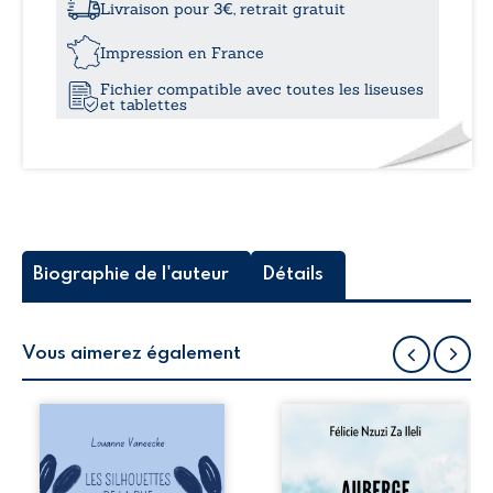
dans
Livraison pour 3€, retrait gratuit
le
10,0
lac...
Impression en France
Fichier compatible avec toutes les liseuses
et tablettes
Biographie de l'auteur
Détails
Vous aimerez également
Les silhouettes de
Auberge de la
la rue donne la
maison de la
parole à six
justice est un
personnages
récit-témoignage