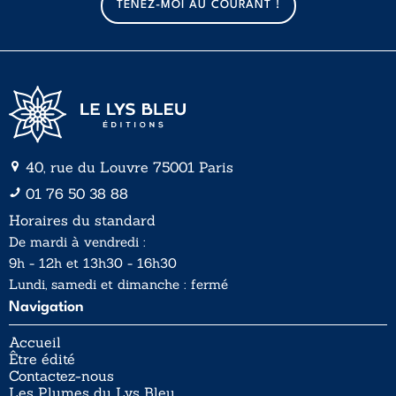
TENEZ-MOI AU COURANT !
i
i
l
l
*
40, rue du Louvre 75001 Paris
01 76 50 38 88
Horaires du standard
De mardi à vendredi :
9h - 12h et 13h30 - 16h30
Lundi, samedi et dimanche : fermé
Navigation
Accueil
Être édité
Contactez-nous
Les Plumes du Lys Bleu