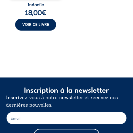
traversée. Une
Indocile
langue nue. Une
18,00
€
insurrection
calme. Une
déclaration
VOIR CE LIVRE
d’existence pour ...
Inscription à la newsletter
Inscrivez-vous à notre newsletter et recevez nos
dernières nouvelles.
E
E
-
-
m
m
a
a