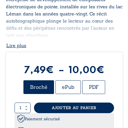
électroniques de pointe, installée sur les rives du lac
Léman dans les années quatre-vingt. Ce récit
autobiographique plonge le lecteur au cœur des
défis et des péripéties rencontrés par l’auteur en
tant que chercheur.
Lire plus
Plag
7,49
€
–
10,00
€
de
Broché
ePub
PDF
prix 
quantité
AJOUTER AU PANIER
7,49
de
L’affaire
Paiement sécurisé
à
est