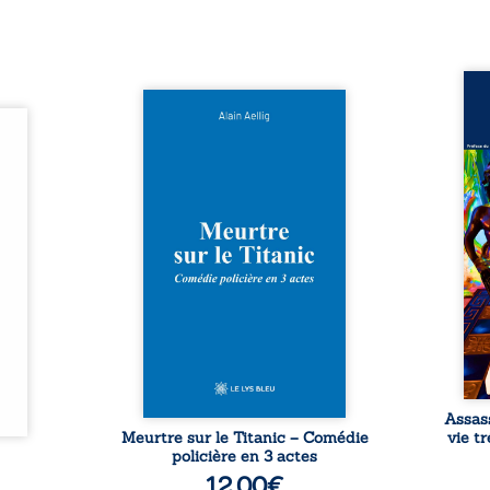
Assas
Et si le naufrage n’avait pas
La vi
l’été,
emporté tous ses secrets ? À
de ca
 de la
bord du Titanic, lors du voyage
enri
urs de
inaugural en 1912, un meurtre
témo
clarté
est commis. Le drame disparaît
Bienc
Rêves,
avec le navire, englouti dans
famil
poirs…
les profondeurs de l’Atlantique.
parco
lorés,
Sept décennies plus tard, la
ordi
de la
découverte de l’épave fait
2013,
nt en
resurgir un secret que l’on
qui l
t une
croyait perdu. Dans un coffre
corp
uvent,
mystérieux, des indices oubliés
décis
plus ...
...
Assas
Meurtre sur le Titanic – Comédie
vie t
policière en 3 actes
12,00
€