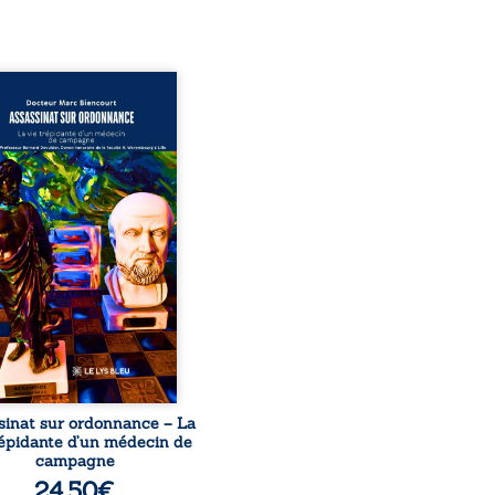
sinat sur ordonnance –
e trépidante d’un médecin
mpagne est la réédition
chie et actualisée du
ignage du Docteur Marc
ourt, ancien médecin de
le, qui revient sur son
urs médical, syndical et
nal. Depuis septembre
 il raconte le long combat
’a conduit à être écarté du
s médical, malgré une
ion de première instance
...
sinat sur ordonnance – La
répidante d’un médecin de
campagne
24,50
€