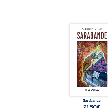
Aux chants crépitants de 
Sous le silence ouaté
neige en hiver, Au co
nuits pâles, Dans la 
bienveillante de la lune, 
pensées, révoltes et es
Des mots s’assemblent, co
rebelles aux règles 
poésie, mais chanta
rythme. Ils formen
sarabande, passionnée so
Sarabande
21,50
€