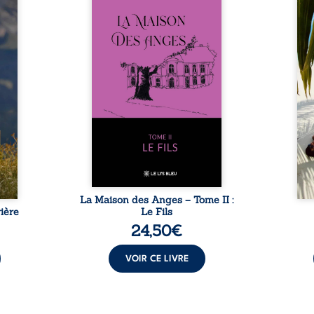
nfance
ans après le décès du
Au rév
se ses
patriarche Anatole-Eustache.
décou
reinte
La famille devra affronter non
sédui
, sans
seulement un inconnu qui rôde
tren
tidien
autour du domaine et dont
comm
ladie
Firmin, le fidèle majordome,
nouve
dicale
redoute les visites, le passé
dans 
tions.
encombrant d’Anatole-
toute
ue les
Eustache, la malédiction
eux, 
t : la
familiale, mais aussi la toute-
brûl
sement
puissance de Gauthier. Mais
secre
pas ...
comment dompter cet enfant
l’imp
avant qu’il ...
La Maison des Anges – Tome II :
ière
Le Fils
24,50
€
VOIR CE LIVRE