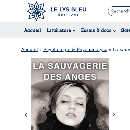
Romans
Contemporain
Accueil
Littérature
Essais & docs
Sci
Suspense / Thriller / Policier
Fantastique
Science-fiction
Accueil
»
Psychologie & Psychanalyse
»
La sauv