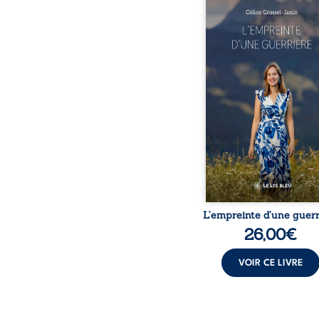
Que reste-t-il de l’e
lorsque la maladie impo
propres règles ? L’emp
d’une guerrière livre
détour, le récit d’un quo
bouleversé par la ma
chronique, l’errance mé
et de longues hospitalisa
L’auteure y raconte ce q
dossiers médicaux taisen
peur, l’isolement, l’épui
et le sentiment de ne 
L’empreinte d’une guerr
26,00
€
VOIR CE LIVRE