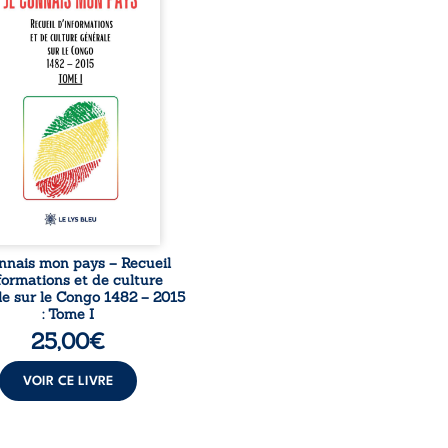
née à raviver la mémoire
laise. En retraçant les
es étapes de l’histoire
nale, il entend combattre
rance, le repli identitaire
’affaiblissement du
iment patriotique.
sible à tous, ce recueil
 des repères essentiels
ur mieux comprendre le ...
nnais mon pays – Recueil
formations et de culture
e sur le Congo 1482 – 2015
: Tome I
25,00
€
VOIR CE LIVRE