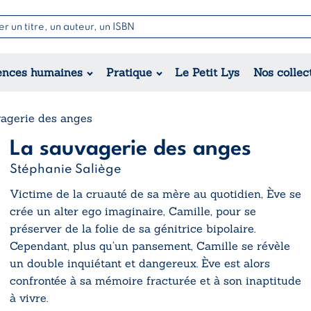
Nouvell
Poésie
Romance
Jeunesse
ences humaines
Pratique
Le Petit Lys
Nos collec
Théâtre
Érotique
Historique
Régional
agerie des anges
La sauvagerie des anges
Stéphanie Saliège
Victime de la cruauté de sa mère au quotidien, Ève se
crée un alter ego imaginaire, Camille, pour se
préserver de la folie de sa génitrice bipolaire.
Cependant, plus qu’un pansement, Camille se révèle
un double inquiétant et dangereux. Ève est alors
confrontée à sa mémoire fracturée et à son inaptitude
à vivre.