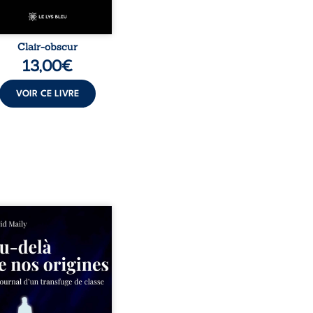
Clair-obscur
13,00
€
VOIR CE LIVRE
ns un milieu populaire où
olence et les fractures
iales tenaient lieu de
in, David a choisi la
e. Très tôt, l’école et les
s deviennent ses armes de
e, le moteur d’une lente
sion sociale. S’arracher à