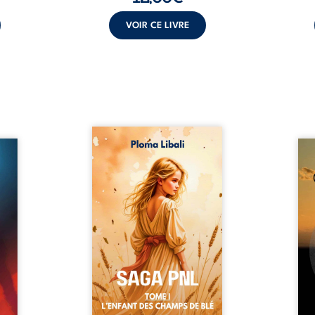
VOIR CE LIVRE
Autrefois, les champs
refus.
d’Atlantis vibraient sous le
Compo
stence
vent et les enfants couraient
obscu
lences
dans les blés. Puis la couronne
les 
s, les
plia le genou, livrant son
natur
, les
peuple à l’ombre d’Ivorny. À
par
et les
Atove, Luwel aurait pu
perso
uvrage
disparaître dans les ruines de
obs
x qui
son destin ; pourtant, sous les
tradu
i, trop
pierres d’un temple oublié, des
les r
ersée.
rebelles lui tendirent la main.
d’une
 Une
Parmi eux, Atos, général sans
sensi
. Une
trône mais habité par ...
monde
our ...
c