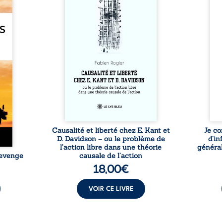
e des
travers une confrontation
desti
otards
entre les pensées d’Emmanuel
congo
té que
Kant et de Donald Davidson,
grand
. Rien
cet essai explore les liens entre
natio
e vie,
libre arbitre, déterminisme
l’igno
 forgé
causal et responsabilité. De la
et l
ssible
volonté kantienne au monisme
sent
voiler
anomal de Davidson, il
Acces
ce que
interroge la manière dont les
offre
ise sa
intentions et les croyances
po
lle de
peuvent ...
ssi le
oids ...
Causalité et liberté chez E. Kant et
Je co
D. Davidson – ou le problème de
d’in
l’action libre dans une théorie
général
Revenge
causale de l’action
18,00
€
VOIR CE LIVRE