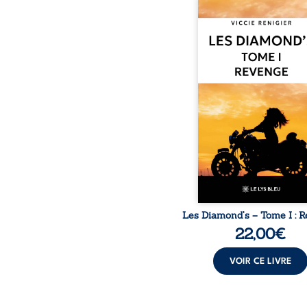
Revenge est à la têt
Diamond’s, un clan de m
aussi réputé et respec
redouté dans tout le pays
ne la prédestinait à cett
mais les épreuves ont
une femme dure, inacce
et résolue à ne jamais dé
ses faiblesses, jusqu’à 
le mystérieux Juan cro
route. Chef d’une fami
Nomads, Juan porte lui au
p
Les Diamond’s – Tome I : 
22,00
€
VOIR CE LIVRE