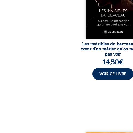
travers des témoig
saisissants et sa p
expérience, Magali Voge
le voile sur les coulisses d’
Les invisibles du bercea
cœur d’un métier qu’on n
pas voir
14,50
€
VOIR CE LIVRE