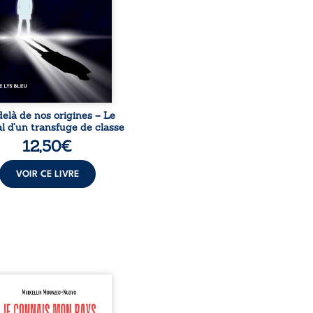
acines exige pourtant un
invisible. Pris entre deux
s, l’homme réalise que
uccès professionnels ne
guérissent ni ...
elà de nos origines – Le
l d’un transfuge de classe
12,50
€
VOIR CE LIVRE
onnais mon pays se
nte comme une œuvre de
mission et d’éveil civique,