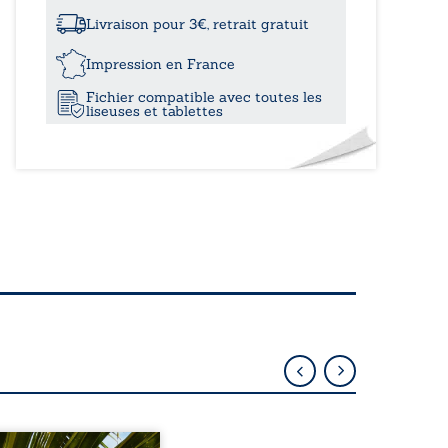
à
sauvagerie
des
Livraison pour 3€, retrait gratuit
anges
21,30
Impression en France
Fichier compatible avec toutes les
liseuses et tablettes