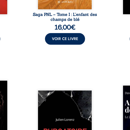
Saga PNL – Tome I : L’enfant des
champs de blé
16,00
€
VOIR CE LIVRE
les et
nfions
Né da
re la
Vingt années d’écriture, de
la vi
 des
blessures, d’émotions et de
famil
ue une
pensées se rencontrent dans
dest
onne :
ce recueil profondément
ruptur
ires,
intime. Entre nouvelles
livre
ent,
autobiographiques, poèmes
survi
tes… À
bruts, pamphlets et réflexions
ascen