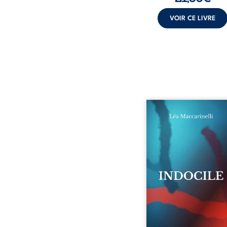
VOIR CE LIVRE
Quatre parties. Quatre 
Quatre visages d’une exi
en friction. Entre les si
qu’on ne déchiffre pa
amours qu’on dérange
corps qu’on administre 
liens qu’on sabote, cet o
parle à celles et ceu
vivent trop fort, trop vra
tôt. Indocile est une trav
Une langue nue.
insurrection calme
déclaration d’existence p