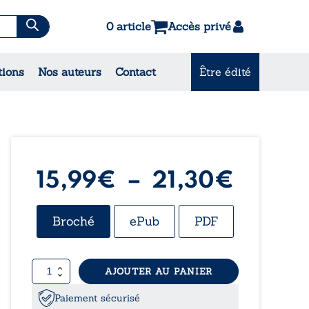
0 article
Accès privé
es & Contes
tions
Nos auteurs
Contact
Être édité
CONSULTEZ NOS
MEILLEURES VENTES
Plage
15,99
€
–
21,30
€
de
Broché
ePub
PDF
prix :
quantité
AJOUTER AU PANIER
15,99
de
La
Paiement sécurisé