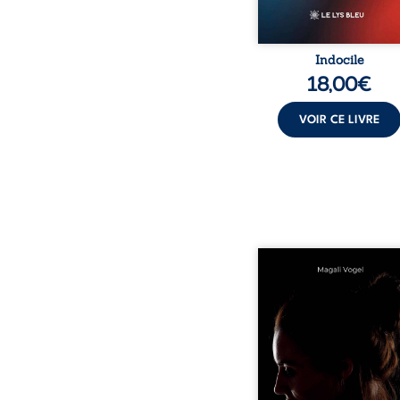
Indocile
18,00
€
VOIR CE LIVRE
Qui prend soin de cel
ceux auxquels nous co
nos enfants ? Derriè
douceur apparente
maisons d’accueil se jo
réalité que nul ne soupç
rémunérations dériso
solitude, épuisem
responsabilités écrasan