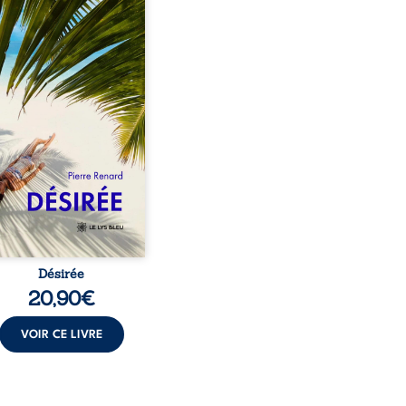
eil, Pierre, jeune retraité,
vre qu’il est devenu une
sante femme métissée de
te ans. À peine a-t-il
encé à apprivoiser ce
au corps qu’Ange surgit
sa vie et fait vaciller
s ses certitudes. Entre
l’attirance est immédiate,
ante jusqu’à ce qu’un
t familial fasse planer
ensable : et s’ils étaient
demi-frère et ...
Désirée
20,90
€
VOIR CE LIVRE