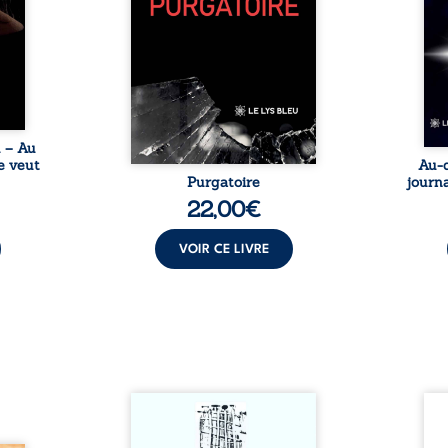
nages
philosophiques, chaque texte
ses r
ropre
ouvre une porte sur
prix 
l lève
l’existence. Ici, nul ordre
monde
une ...
imposé : chaque page peut
les s
être choisie au hasard, comme
une rencontre inattendue sur
le chemin de la vie. ...
u – Au
e veut
Au-d
Purgatoire
journa
22,00
€
VOIR CE LIVRE
Sommes-nous vraiment libres
Je c
si chacun de nos actes s’inscrit
prése
dans une chaîne de causes ? À
trans