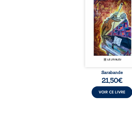
bienveillante de la lune, 
pensées, révoltes et es
Des mots s’assemblent, co
rebelles aux règles 
poésie, mais chanta
rythme. Ils formen
sarabande, passionnée so
Sarabande
21,50
€
VOIR CE LIVRE