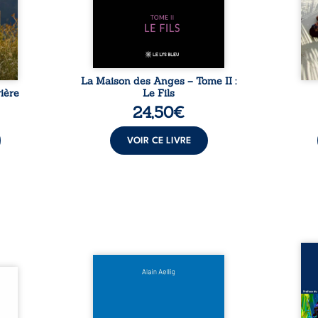
sement
puissance de Gauthier. Mais
secre
pas ...
comment dompter cet enfant
l’imp
avant qu’il ...
La Maison des Anges – Tome II :
ière
Le Fils
24,50
€
VOIR CE LIVRE
Assas
Et si le naufrage n’avait pas
La vi
l’été,
emporté tous ses secrets ? À
de ca
 de la
bord du Titanic, lors du voyage
enri
urs de
inaugural en 1912, un meurtre
témo
clarté
est commis. Le drame disparaît
Bienc