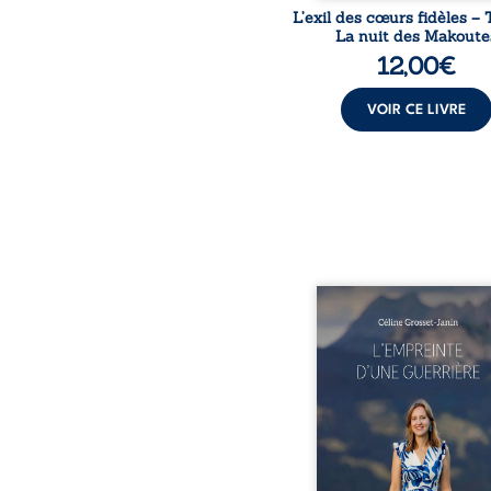
L’exil des cœurs fidèles – 
La nuit des Makoute
12,00
€
VOIR CE LIVRE
Que reste-t-il de l’e
lorsque la maladie impo
propres règles ? L’emp
d’une guerrière livre
détour, le récit d’un quo
bouleversé par la ma
chronique, l’errance mé
et de longues hospitalisa
L’auteure y raconte ce q
dossiers médicaux taisen