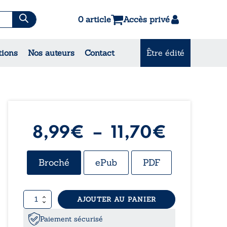
0 article
Accès privé
es & Contes
tions
Nos auteurs
Contact
Être édité
CONSULTEZ NOS
MEILLEURES VENTES
Plage
8,99
€
–
11,70
€
de
Broché
ePub
PDF
prix :
quantité
AJOUTER AU PANIER
8,99€
de
Mystère
Paiement sécurisé