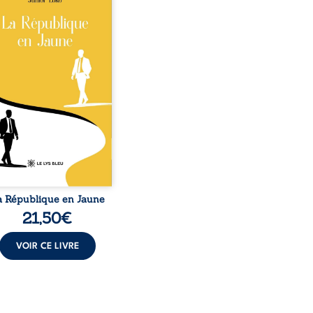
o, la naissance de
ux de races différentes
verse l’ordre établi :
r est Noir et Junior est
c, bien que nés d’un
e de Noirs. Très vite,
nement attire les médias
nationaux et transforme
bé blanc en une figure
matique sacrée, investie,
 certains, d’une mission
trice. Cependant, sous
couvert de ...
a République en Jaune
21,50
€
VOIR CE LIVRE