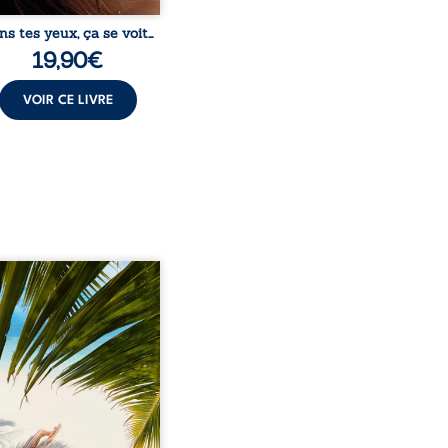
ns tes yeux, ça se voit…
19,90
€
VOIR CE LIVRE
eil, Pierre, jeune retraité,
vre qu’il est devenu une
sante femme métissée de
te ans. À peine a-t-il
encé à apprivoiser ce
au corps qu’Ange surgit
sa vie et fait vaciller
s ses certitudes. Entre
l’attirance est immédiate,
ante jusqu’à ce qu’un