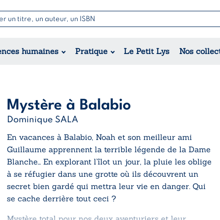
Nouvell
Poésie
Romance
Jeunesse
ences humaines
Pratique
Le Petit Lys
Nos collec
Théâtre
Érotique
Historique
Régional
Mystère à Balabio
Dominique SALA
En vacances à Balabio, Noah et son meilleur ami
Guillaume apprennent la terrible légende de la Dame
Blanche… En explorant l’îlot un jour, la pluie les oblige
à se réfugier dans une grotte où ils découvrent un
secret bien gardé qui mettra leur vie en danger. Qui
se cache derrière tout ceci ?
Mystère total pour nos deux aventuriers et leur