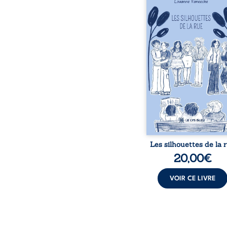
donne la parole à
personnages ordina
traversés par des pensée
émotions et des silenc
pourraient apparte
chacun de nous. À tr
leurs parcours, ce roman 
à porter un regard dif
sur celles et ceux qu
entourent, à deviner ce 
cache derrière les appa
et à s’ouvrir au fourmil
sensible de no
Les silhouettes de la 
20,00
€
VOIR CE LIVRE