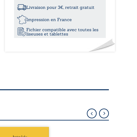
à
à
Balabio
Livraison pour 3€, retrait gratuit
11,70€
Impression en France
Fichier compatible avec toutes les
liseuses et tablettes
épublique Fédérale du