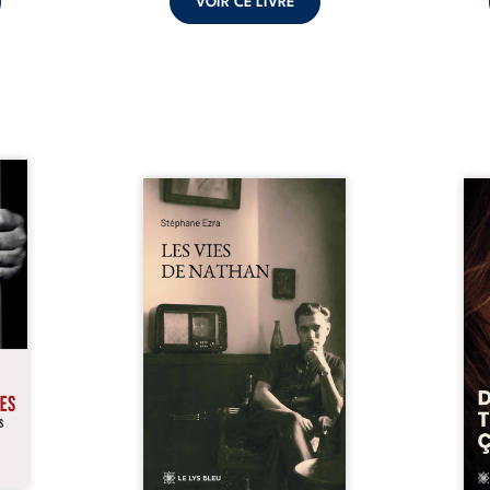
VOIR CE LIVRE
s pour
 mais
Les vies de Nathan est un
À sei
ersent
recueil de poésie né en trois
trou
ous la
jours, au printemps 2026. Pour
soci
a peur
la première fois, Stéphane Ezra,
moq
s les
médium, a pu communiquer
jugem
lés. À
avec son père, disparu depuis
senti
ne une
plus de vingt ans et qu’il n’a
sans
ec sa
jamais connu. De ce dialogue
ce qu
ction
par-delà la mort naissent des
avec
ant de
poèmes qui retracent une vie
certit
stice.
marquée par la Seconde
des 
 un ...
Guerre mondiale, une identité
refo
juive brisée, la guerre ...
tard,