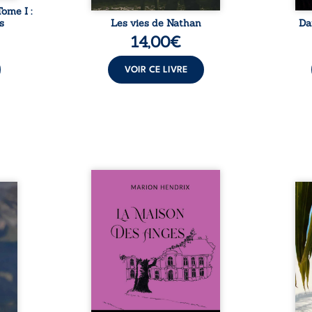
Tome I :
s
Les vies de Nathan
Da
14,00
€
VOIR CE LIVRE
Nous sommes en 1979, soit 15
nfance
ans après le décès du
Au rév
se ses
patriarche Anatole-Eustache.
décou
reinte
La famille devra affronter non
sédui
, sans
seulement un inconnu qui rôde
tren
tidien
autour du domaine et dont
comm
ladie
Firmin, le fidèle majordome,
nouve
dicale
redoute les visites, le passé
dans 
tions.
encombrant d’Anatole-
toute
ue les
Eustache, la malédiction
eux, 
t : la
familiale, mais aussi la toute-
brûl