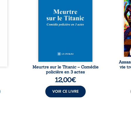
Rêves,
avec le navire, englouti dans
famil
poirs…
les profondeurs de l’Atlantique.
parco
lorés,
Sept décennies plus tard, la
ordi
de la
découverte de l’épave fait
2013,
nt en
resurgir un secret que l’on
qui l
t une
croyait perdu. Dans un coffre
corp
uvent,
mystérieux, des indices oubliés
décis
plus ...
...
Assas
Meurtre sur le Titanic – Comédie
vie t
policière en 3 actes
12,00
€
VOIR CE LIVRE