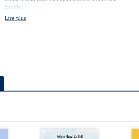
famille.
Lire plus
a rue
Auberge de la maison de la
En R