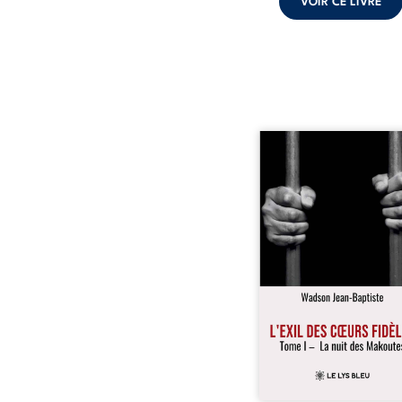
VOIR CE LIVRE
« Une nuit suffit parfoi
briser une famille…
certaines fidélités trav
les années. » Haïti, s
dictature des Duvalier. L
s’étend jusque dan
villages les plus recu
Bainet, Jean-Joël Joli mè
existence paisible av
famille. Chef de se
respecté, il refuse pourt
fermer les yeux sur l’inju
Mais, dans