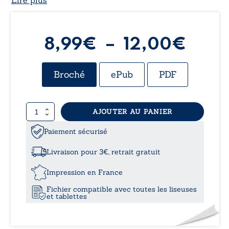
Lire plus
Plag
8,99
€
–
12,00
€
de
Broché
ePub
PDF
prix :
quantité
AJOUTER AU PANIER
8,99
de
Mia
Paiement sécurisé
à
et
l’automne
Livraison pour 3€, retrait gratuit
12,0
Impression en France
Fichier compatible avec toutes les liseuses
et tablettes