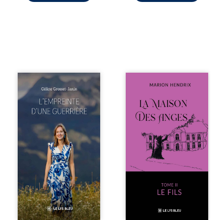
Que reste-t-il de
Nous sommes en
l’enfance lorsque
1979, soit 15 ans
la maladie impose
après le décès du
ses propres règles
patriarche
? L’empreinte
Anatole-Eustache.
d’une guerrière
La famille devra
livre, sans détour,
affronter non
le récit d’un
seulement un
quotidien
inconnu qui rôde
bouleversé par la
autour du
maladie
domaine et dont
chronique,
Firmin, le fidèle
l’errance médicale
majordome,
et de longues
redoute les visites,
hospitalisations.
le passé
L’auteure y
encombrant
raconte ce que les
d’Anatole-