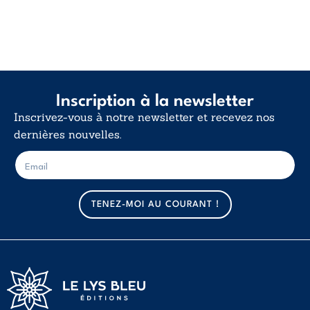
Inscription à la newsletter
Inscrivez-vous à notre newsletter et recevez nos
dernières nouvelles.
E
E
-
-
m
m
a
a
TENEZ-MOI AU COURANT !
i
i
l
l
*