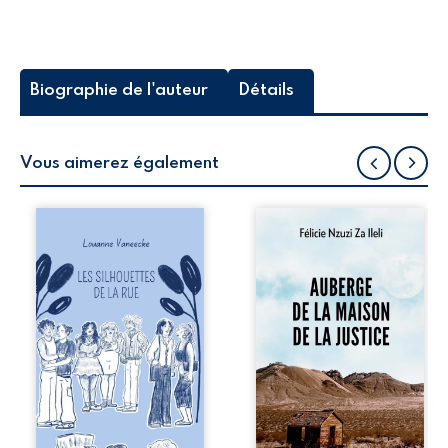
Biographie de l'auteur
Détails
Vous aimerez également
Les silhouettes de
Auberge de la
la rue donne la
maison de la
parole à six
justice est un
personnages
récit-témoignage
ordinaires,
consacré au
traversés par des
parcours
pensées, des
exemplaire de
émotions et des
Mbala Zi Nkuaku
silences qui
Lema Félix.
pourraient
Magistrat intègre,
appartenir à
fervent défenseur
chacun de nous. À
des droits
travers leurs
humains et de