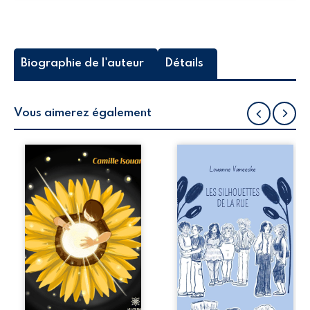
Biographie de l'auteur
Détails
Vous aimerez également
Lorsque Lucy,
Les silhouettes de
après un grave
la rue donne la
accident, tombe
parole à six
dans le coma,
personnages
Ewan, son petit
ordinaires,
ami, reste à son
traversés par des
chevet et lui
pensées, des
raconte jour après
émotions et des
jour l’histoire de
silences qui
leur rencontre.
pourraient
Cependant, avoir
appartenir à
la terre entière à
chacun de nous. À
dos, nous répétant
travers leurs