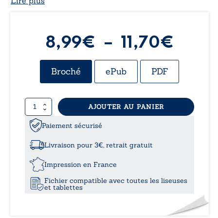
Lire plus
Plag
8,99
€
–
11,70
€
de
Broché
ePub
PDF
prix :
quantité
AJOUTER AU PANIER
8,99
de
La
Paiement sécurisé
à
tête
dans
Livraison pour 3€, retrait gratuit
les
11,70
étoiles
Impression en France
Fichier compatible avec toutes les liseuses
et tablettes