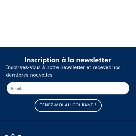
Inscription à la newsletter
Inscrivez-vous à notre newsletter et recevez nos
dernières nouvelles.
E
E
-
-
m
m
a
a
TENEZ-MOI AU COURANT !
i
i
l
l
*