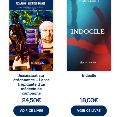
ordonnance – La
Quatre refus.
vie trépidante
Quatre visages
d’un médecin de
d’une existence en
campagne est la
friction. Entre les
réédition enrichie
silences qu’on ne
et actualisée du
déchiffre pas, les
témoignage du
amours qu’on
Docteur Marc
dérange, les corps
Biencourt, ancien
qu’on administre
médecin de
et les liens qu’on
famille, qui revient
sabote, cet
sur son parcours
ouvrage parle à
médical, syndical
celles et ceux qui
et ordinal. Depuis
vivent trop fort,
septembre 2013, il
trop vrai, trop tôt.
raconte le long
Indocile est une
combat qui l’a
traversée. Une
Assassinat sur
Indocile
conduit à être
langue nue. Une
ordonnance – La vie
écarté du corps
insurrection
trépidante d’un
médical, malgré
calme. Une
médecin de
une décision de
déclaration
campagne
première instance
d’existence pour ...
24,50
€
18,00
€
...
VOIR CE LIVRE
VOIR CE LIVRE