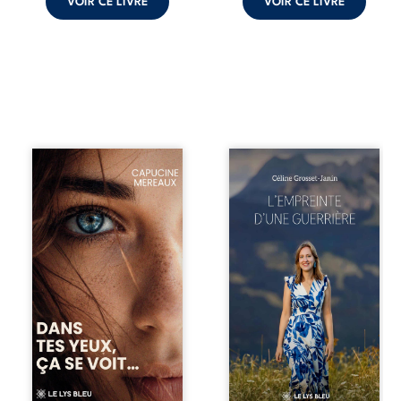
VOIR CE LIVRE
VOIR CE LIVRE
À seize ans,
Que reste-t-il de
Violette peine à
l’enfance lorsque
trouver sa place
la maladie impose
dans la société.
ses propres règles
Entre timidité,
? L’empreinte
moqueries et peur
d’une guerrière
du jugement, elle
livre, sans détour,
avance avec le
le récit d’un
sentiment d’être
quotidien
différente, sans
bouleversé par la
comprendre
maladie
pleinement ce qui
chronique,
l’habite. Sa
l’errance médicale
rencontre avec
et de longues
Louise bouleverse
hospitalisations.
ses certitudes et
L’auteure y