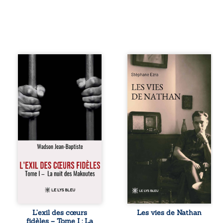
« Une nuit suffit
Les vies de
parfois pour briser
Nathan est un
une famille… mais
recueil de poésie
certaines fidélités
né en trois jours,
traversent les
au printemps
années. » Haïti,
2026. Pour la
sous la dictature
première fois,
des Duvalier. La
Stéphane Ezra,
peur s’étend
médium, a pu
jusque dans les
communiquer
villages les plus
avec son père,
reculés. À Bainet,
disparu depuis
Jean-Joël Joli
plus de vingt ans
mène une
et qu’il n’a jamais
existence paisible
connu. De ce
avec sa famille.
dialogue par-delà
Chef de section
la mort naissent
respecté, il refuse
des poèmes qui
L’exil des cœurs
Les vies de Nathan
pourtant de
retracent une vie
fidèles – Tome I : La