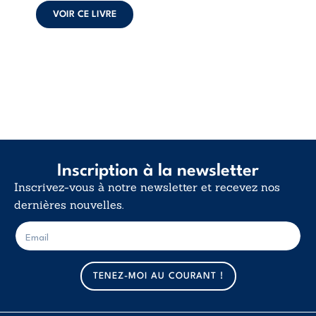
déclaration
VOIR CE LIVRE
d’existence pour ...
Inscription à la newsletter
Inscrivez-vous à notre newsletter et recevez nos
dernières nouvelles.
E
E
-
-
m
m
a
a
TENEZ-MOI AU COURANT !
i
i
l
l
*