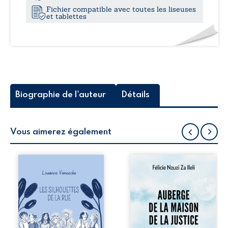
Fichier compatible avec toutes les liseuses
et tablettes
Biographie de l'auteur
Détails
Vous aimerez également
Les silhouettes de
Auberge de la
la rue donne la
maison de la
parole à six
justice est un
personnages
récit-témoignage
ordinaires,
consacré au
traversés par des
parcours
pensées, des
exemplaire de
émotions et des
Mbala Zi Nkuaku