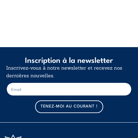
Inscription à la newsletter
Inscrivez-vous à notre newsletter et recevez nos
dernières nouvelles.
E
E
-
-
m
m
a
a
TENEZ-MOI AU COURANT !
i
i
l
l
*