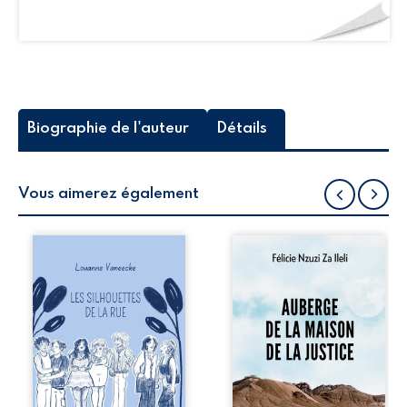
Biographie de l'auteur
Détails
Vous aimerez également
Les silhouettes de
Auberge de la
la rue donne la
maison de la
parole à six
justice est un
personnages
récit-témoignage
ordinaires,
consacré au
traversés par des
parcours
pensées, des
exemplaire de
émotions et des
Mbala Zi Nkuaku
silences qui
Lema Félix.
pourraient
Magistrat intègre,