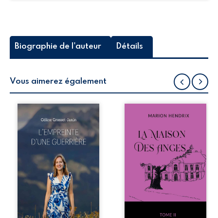
Biographie de l'auteur
Détails
Vous aimerez également
Que reste-t-il de
Nous sommes en
l’enfance lorsque
1979, soit 15 ans
la maladie impose
après le décès du
ses propres règles
patriarche
? L’empreinte
Anatole-Eustache.
d’une guerrière
La famille devra
livre, sans détour,
affronter non
le récit d’un
seulement un
quotidien
inconnu qui rôde
bouleversé par la
autour du
maladie
domaine et dont
chronique,
Firmin, le fidèle
l’errance médicale
majordome,