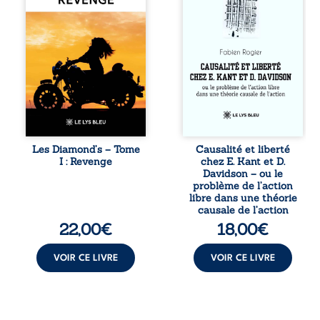
tout le pays. Rien
travers une
ne la prédestinait
confrontation
à cette vie, mais
entre les pensées
les épreuves ont
d’Emmanuel Kant
forgé une femme
et de Donald
dure, inaccessible
Davidson, cet
et résolue à ne
essai explore les
jamais dévoiler
liens entre libre
ses faiblesses,
arbitre,
jusqu’à ce que le
déterminisme
mystérieux Juan
causal et
croise sa route.
responsabilité. De
Les Diamond’s – Tome
Causalité et liberté
Chef d’une famille
la volonté
I : Revenge
chez E. Kant et D.
de Nomads, Juan
kantienne au
Davidson – ou le
porte lui aussi le
monisme anomal
problème de l’action
poids ...
de Davidson, il
libre dans une théorie
interroge la
causale de l’action
manière dont les
22,00
€
18,00
€
intentions et les
croyances
peuvent ...
VOIR CE LIVRE
VOIR CE LIVRE