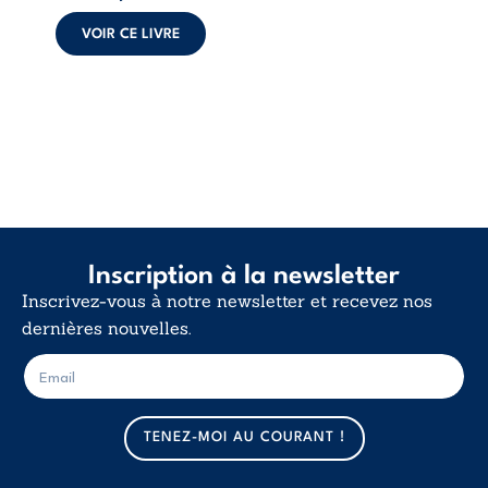
poids des non-dits
et la ...
VOIR CE LIVRE
Inscription à la newsletter
Inscrivez-vous à notre newsletter et recevez nos
dernières nouvelles.
E
E
-
-
m
m
a
a
TENEZ-MOI AU COURANT !
i
i
l
l
*