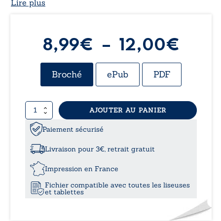
Lire plus
Plag
8,99
€
–
12,00
€
de
Broché
ePub
PDF
prix :
quantité
AJOUTER AU PANIER
8,99
de
Desproges
Paiement sécurisé
à
2.0
Livraison pour 3€, retrait gratuit
12,0
Impression en France
Fichier compatible avec toutes les liseuses
et tablettes