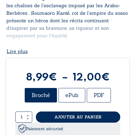
les chaînes de l’esclavage imposé par les Arabo-
Berbères . Soumaoro Kanté, roi de l’empire du sosso
présente un héros dont les récits continuent
d’inspirer par sa bravoure, sa rigueur et son
engagement pour l’égalité.
Lire plus
Plag
8,99
€
–
12,00
€
de
Broché
ePub
PDF
prix :
quantité
AJOUTER AU PANIER
8,99
de
Soumaoro
Paiement sécurisé
Kanté,