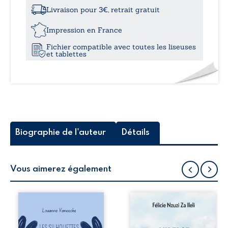
à
roi
Livraison pour 3€, retrait gratuit
de
12,0
l’empire
Impression en France
du
Fichier compatible avec toutes les liseuses
sosso
et tablettes
Koussata,
Kagorota,
krangalou,
wagadou
Biographie de l'auteur
Détails
Vous aimerez également
Les silhouettes de
Auberge de la
la rue donne la
maison de la
parole à six
justice est un