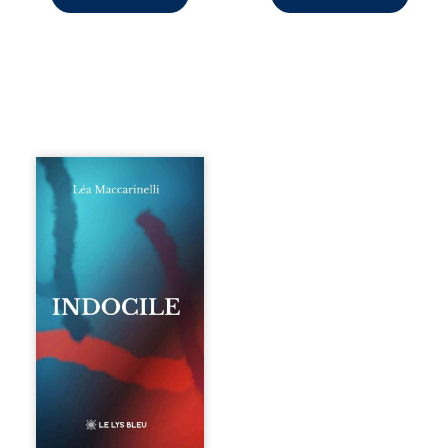
Quatre parties.
Quatre refus.
Quatre visages
d’une existence en
friction. Entre les
silences qu’on ne
déchiffre pas, les
amours qu’on
dérange, les corps
qu’on administre
et les liens qu’on
sabote, cet
ouvrage parle à
celles et ceux qui
vivent trop fort,
trop vrai, trop tôt.