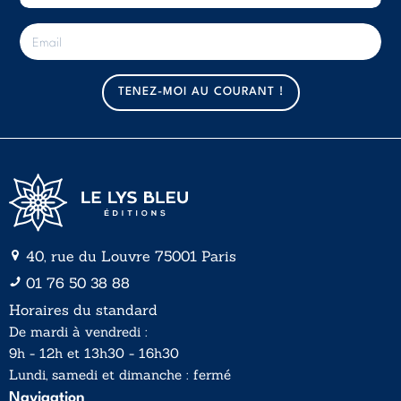
E
-
m
a
TENEZ-MOI AU COURANT !
i
l
*
40, rue du Louvre 75001 Paris
01 76 50 38 88
Horaires du standard
De mardi à vendredi :
9h - 12h et 13h30 - 16h30
Lundi, samedi et dimanche : fermé
Navigation