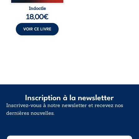
Indocile est une
traversée. Une
Indocile
langue nue. Une
18,00
€
insurrection
calme. Une
déclaration
VOIR CE LIVRE
d’existence pour ...
Inscription à la newsletter
Inscrivez-vous à notre newsletter et recevez nos
dernières nouvelles.
E-mail