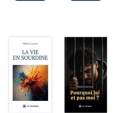
Nina et Pierre se
Pourquoi lui et pas
sont rencontrés
moi ? raconte le
très jeunes,
parcours de
presque par
l’auteur marqué
hasard, et se sont
par les mauvais
aimés simplement,
choix, la chute et
persuadés que la
l’épreuve de
présence de
l’enfermement.
l’autre suffirait. Ils
Mais il dévoile
mènent une
également les
existence
espoirs qui lui ont
modeste, rythmée
permis de ne pas
par le travail, la
renoncer. Au-delà
fatigue et les
d’une histoire
silences. La mort
personnelle, ce
de la mère de
témoignage
Nina, chez qui ils
interroge le destin,