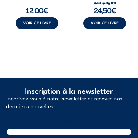
coffre mystérieux,
une décision de
campagne
des indices
première instance
12,00
€
24,50
€
oubliés ...
...
VOIR CE LIVRE
VOIR CE LIVRE
Inscription à la newsletter
Inscrivez-vous à notre newsletter et recevez nos
dernières nouvelles.
E-mail