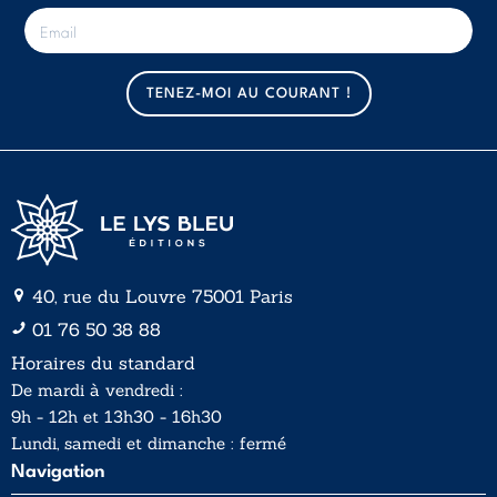
E
-
m
a
TENEZ-MOI AU COURANT !
i
l
*
40, rue du Louvre 75001 Paris
01 76 50 38 88
Horaires du standard
De mardi à vendredi :
9h - 12h et 13h30 - 16h30
Lundi, samedi et dimanche : fermé
Navigation