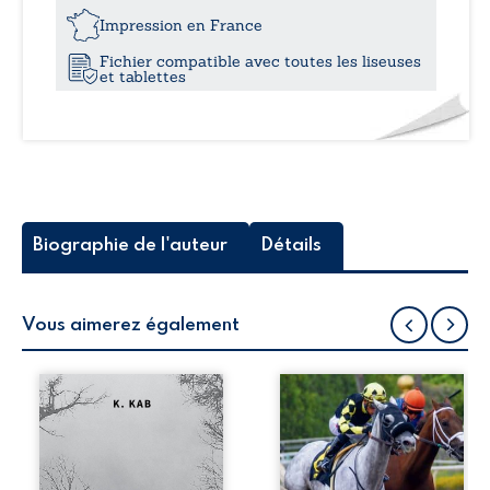
11,0
Impression en France
Fichier compatible avec toutes les liseuses
et tablettes
Biographie de l'auteur
Détails
Vous aimerez également
Éclats de
À l’hippodrome, le
conscience
narrateur partage
interroge notre
une journée
capacité à résister
mémorable avec
à
Monique, un lieu