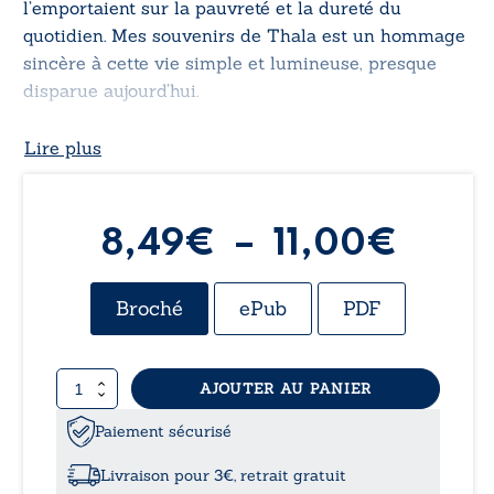
l’emportaient sur la pauvreté et la dureté du
quotidien. Mes souvenirs de Thala est un hommage
sincère à cette vie simple et lumineuse, presque
disparue aujourd’hui.
Lire plus
Plag
8,49
€
–
11,00
€
de
Broché
ePub
PDF
prix :
quantité
AJOUTER AU PANIER
8,49
de
Mes
Paiement sécurisé
à
souvenirs
de
Livraison pour 3€, retrait gratuit
Thala