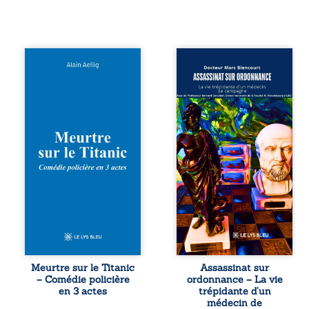
Et si le naufrage
Assassinat sur
n’avait pas
ordonnance – La
emporté tous ses
vie trépidante
secrets ? À bord
d’un médecin de
du Titanic, lors du
campagne est la
voyage inaugural
réédition enrichie
en 1912, un
et actualisée du
meurtre est
témoignage du
commis. Le drame
Docteur Marc
disparaît avec le
Biencourt, ancien
navire, englouti
médecin de
dans les
famille, qui revient
profondeurs de
sur son parcours
l’Atlantique. Sept
médical, syndical
décennies plus
et ordinal. Depuis
tard, la
septembre 2013, il
découverte de
raconte le long
l’épave fait
combat qui l’a
Meurtre sur le Titanic
Assassinat sur
resurgir un secret
conduit à être
– Comédie policière
ordonnance – La vie
que l’on croyait
écarté du corps
en 3 actes
trépidante d’un
perdu. Dans un
médical, malgré
médecin de