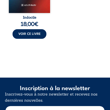
vivent trop fort,
trop vrai, trop tôt.
Indocile est une
traversée. Une
Indocile
langue nue. Une
18,00
€
insurrection
calme. Une
déclaration
VOIR CE LIVRE
d’existence pour ...
Inscription à la newsletter
Inscrivez-vous à notre newsletter et recevez nos
dernières nouvelles.
E
E