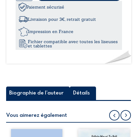
de
L’aigle
Paiement sécurisé
à
et
le
Livraison pour 3€, retrait gratuit
dragon
21,5
Impression en France
Fichier compatible avec toutes les liseuses
et tablettes
Biographie de l'auteur
Détails
Vous aimerez également
Les silhouettes de
Auberge de la