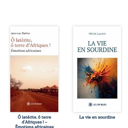
Ô latérite, ô terre
Nina et Pierre se
d’Afriques ! est un
sont rencontrés
hommage
très jeunes,
poétique et
presque par
authentique aux
hasard, et se sont
paysages, aux
aimés simplement,
rencontres et aux
persuadés que la
émotions brutes
présence de
d’un continent en
l’autre suffirait. Ils
reconstruction,
mènent une
entre traditions et
existence
modernité. Des
modeste, rythmée
souvenirs intimes
par le travail, la
– la pluie à
fatigue et les
Namoungou, le
silences. La mort
baobab de
de la mère de
Zagtouli – aux
Nina, chez qui ils
portraits
vivent, fragilise un
Ô latérite, ô terre
La vie en sourdine
marquants –
équilibre déjà
d’Afriques ! –
Thomas Sankara,
précaire. Puis
Émotions africaines