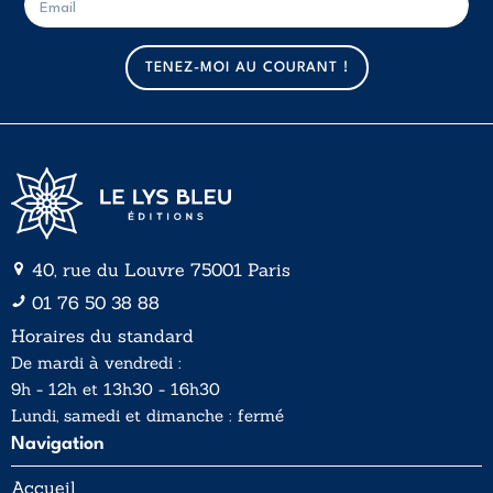
-
-
m
m
a
a
TENEZ-MOI AU COURANT !
i
i
l
l
*
40, rue du Louvre 75001 Paris
01 76 50 38 88
Horaires du standard
De mardi à vendredi :
9h - 12h et 13h30 - 16h30
Lundi, samedi et dimanche : fermé
Navigation
Accueil