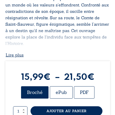
un monde où les valeurs s’effondrent. Confronté aux
contradictions de son époque, il oscille entre
résignation et révolte. Sur sa route, le Comte de
Saint-Sauveur, figure énigmatique, semble l’arrimer
à un destin qu’il ne maîtrise pas. Cet ouvrage
explore la place de l’individu face aux tempêtes de
l’Histoire.
Lire plus
Plag
15,99
€
–
21,50
€
de
Broché
ePub
PDF
prix 
quantité
AJOUTER AU PANIER
15,9