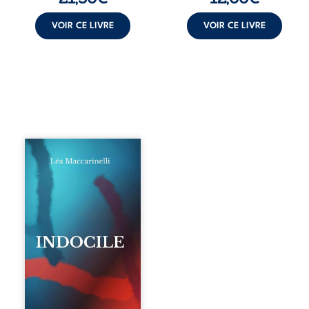
VOIR CE LIVRE
VOIR CE LIVRE
Quatre parties.
Quatre refus.
Quatre visages
d’une existence en
friction. Entre les
silences qu’on ne
déchiffre pas, les
amours qu’on
dérange, les corps
qu’on administre
et les liens qu’on
sabote, cet
ouvrage parle à
celles et ceux qui