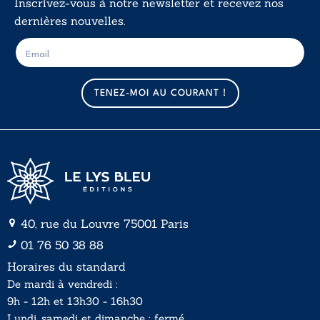
Inscrivez-vous à notre newsletter et recevez nos
dernières nouvelles.
E
E
-
-
m
m
a
a
TENEZ-MOI AU COURANT !
i
i
l
l
*
40, rue du Louvre 75001 Paris
01 76 50 38 88
Horaires du standard
De mardi à vendredi :
9h - 12h et 13h30 - 16h30
Lundi, samedi et dimanche : fermé