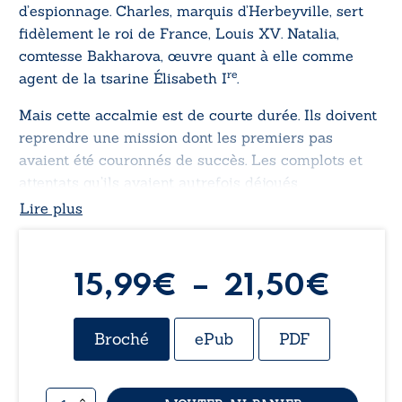
d’espionnage. Charles, marquis d’Herbeyville, sert
fidèlement le roi de France, Louis XV. Natalia,
comtesse Bakharova, œuvre quant à elle comme
re
agent de la tsarine Élisabeth I
.
Mais cette accalmie est de courte durée. Ils doivent
reprendre une mission dont les premiers pas
avaient été couronnés de succès. Les complots et
attentats qu’ils avaient autrefois déjoués
resurgissent, plus menaçants que jamais,
Lire plus
enveloppés de nouveaux mystères et de trahisons
inattendues. Entre la France et la Russie, Charles et
Natalia devront lutter sur plusieurs fronts.
Plag
15,99
€
–
21,50
€
Leur courage, leur ténacité et leur audace ne seront
de
pas de trop pour démêler de nombreuses intrigues,
Broché
ePub
PDF
triompher d’ennemis de toutes sortes, et surtout
prix 
démasquer ceux qui avancent dans l’ombre.