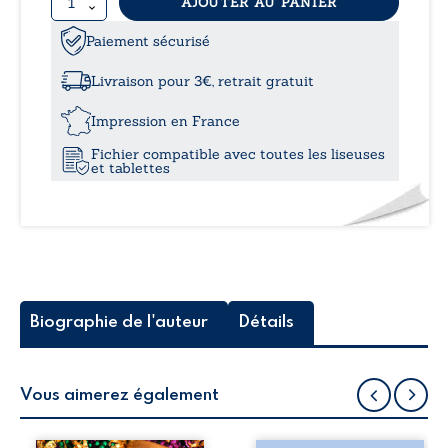
quantité
AJOUTER AU PANIER
15,9
de
Herbeyville
Paiement sécurisé
à
et
la
Livraison pour 3€, retrait gratuit
Lune
21,5
d’Horus
Impression en France
Fichier compatible avec toutes les liseuses
et tablettes
Biographie de l'auteur
Détails
Vous aimerez également