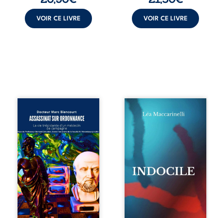
frère et ...
VOIR CE LIVRE
VOIR CE LIVRE
Assassinat sur
Quatre parties.
ordonnance – La
Quatre refus.
vie trépidante
Quatre visages
d’un médecin de
d’une existence en
campagne est la
friction. Entre les
réédition enrichie
silences qu’on ne
et actualisée du
déchiffre pas, les
témoignage du
amours qu’on
Docteur Marc
dérange, les corps
Biencourt, ancien
qu’on administre
médecin de
et les liens qu’on
famille, qui revient
sabote, cet
sur son parcours
ouvrage parle à
médical, syndical
celles et ceux qui