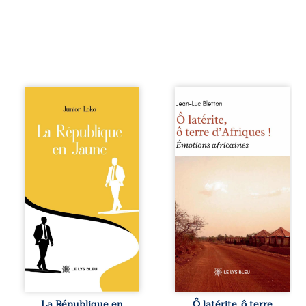
En République
Ô latérite, ô terre
Fédérale du
d’Afriques ! est un
Congo, la
hommage
naissance de
poétique et
jumeaux de races
authentique aux
différentes
paysages, aux
bouleverse l’ordre
rencontres et aux
établi : Senior est
émotions brutes
Noir et Junior est
d’un continent en
Blanc, bien que
reconstruction,
nés d’un couple de
entre traditions et
Noirs. Très vite,
modernité. Des
l’événement attire
souvenirs intimes
les médias
– la pluie à
internationaux et
Namoungou, le
transforme le
baobab de
bébé blanc en une
Zagtouli – aux
figure
portraits
La République en
Ô latérite, ô terre