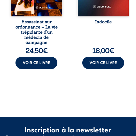
et ordinal. Depuis
vivent trop fort,
septembre 2013, il
trop vrai, trop tôt.
raconte le long
Indocile est une
combat qui l’a
traversée. Une
Assassinat sur
Indocile
conduit à être
langue nue. Une
ordonnance – La vie
écarté du corps
insurrection
trépidante d’un
médical, malgré
calme. Une
médecin de
une décision de
déclaration
campagne
première instance
d’existence pour ...
24,50
€
18,00
€
...
VOIR CE LIVRE
VOIR CE LIVRE
Inscription à la newsletter