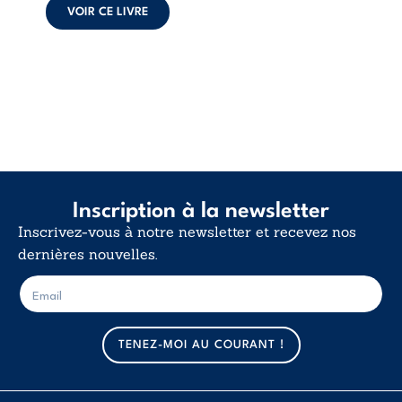
déclaration
VOIR CE LIVRE
d’existence pour ...
Inscription à la newsletter
Inscrivez-vous à notre newsletter et recevez nos
dernières nouvelles.
E
E
-
-
m
m
a
a
TENEZ-MOI AU COURANT !
i
i
l
l
*