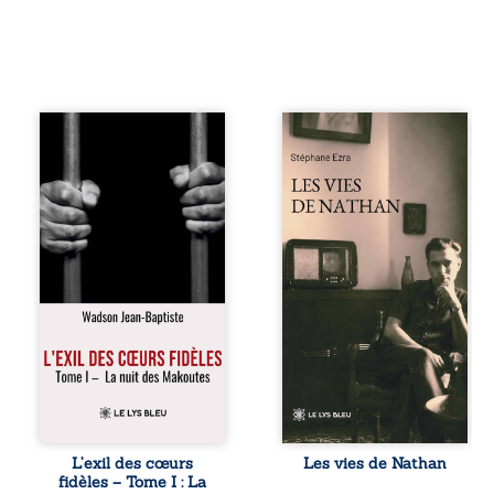
« Une nuit suffit
Les vies de
parfois pour briser
Nathan est un
une famille… mais
recueil de poésie
certaines fidélités
né en trois jours,
traversent les
au printemps
années. » Haïti,
2026. Pour la
sous la dictature
première fois,
des Duvalier. La
Stéphane Ezra,
peur s’étend
médium, a pu
jusque dans les
communiquer
villages les plus
avec son père,
reculés. À Bainet,
disparu depuis
Jean-Joël Joli
plus de vingt ans
mène une
et qu’il n’a jamais
existence paisible
connu. De ce
avec sa famille.
dialogue par-delà
Chef de section
la mort naissent
respecté, il refuse
des poèmes qui
L’exil des cœurs
Les vies de Nathan
pourtant de
retracent une vie
fidèles – Tome I : La
fermer les yeux
marquée par la