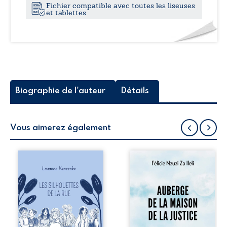
Fichier compatible avec toutes les liseuses
et tablettes
Biographie de l'auteur
Détails
Vous aimerez également
Les silhouettes de
Auberge de la
la rue donne la
maison de la
parole à six
justice est un
personnages
récit-témoignage
ordinaires,
consacré au
traversés par des
parcours
pensées, des
exemplaire de
émotions et des
Mbala Zi Nkuaku