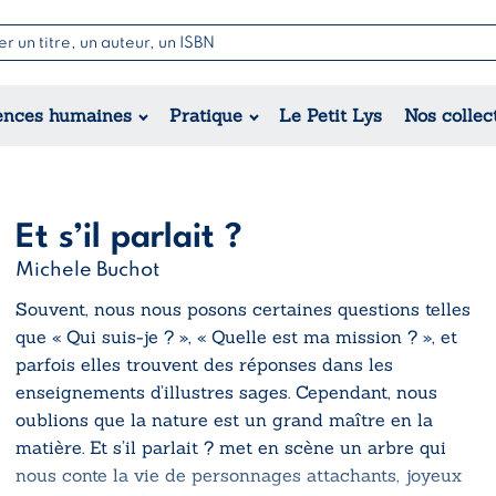
Nouvell
Poésie
Romance
Jeunesse
ences humaines
Pratique
Le Petit Lys
Nos collec
Théâtre
Érotique
Historique
Régional
Et s’il parlait ?
Michele Buchot
Souvent, nous nous posons certaines questions telles
que
« Qui suis-je ? », « Quelle est ma mission ? », et
parfois elles trouvent des réponses dans les
enseignements d’illustres sages. Cependant, nous
oublions que la nature est un grand maître en la
matière.
Et s’il parlait ?
met en scène un arbre qui
nous conte la vie de personnages attachants, joyeux