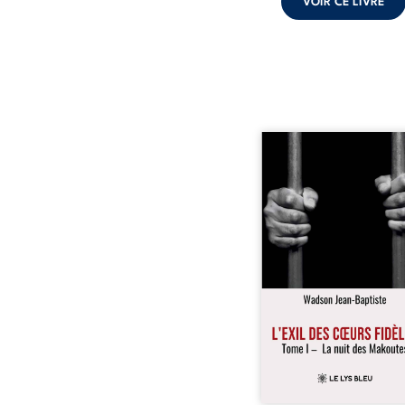
VOIR CE LIVRE
« Une nuit suffit parfoi
briser une famille…
certaines fidélités trav
les années. » Haïti, s
dictature des Duvalier. L
s’étend jusque dan
villages les plus recu
Bainet, Jean-Joël Joli mè
existence paisible av
famille. Chef de se
respecté, il refuse pourt
fermer les yeux sur l’inju
Mais, dans