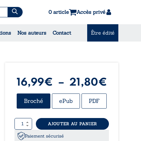
0 article
Accès privé
es & Contes
tions
Nos auteurs
Contact
Être édité
CONSULTEZ NOS
MEILLEURES VENTES
Plage
16,99
€
–
21,80
€
de
Broché
ePub
PDF
prix :
quantité
AJOUTER AU PANIER
16,99
de
Et
Paiement sécurisé