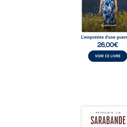
peur, l’isolement, l’épui
et le sentiment de ne 
L’empreinte d’une guerr
26,00
€
VOIR CE LIVRE
Aux chants crépitants de 
Sous le silence ouaté
neige en hiver, Au co
nuits pâles, Dans la 