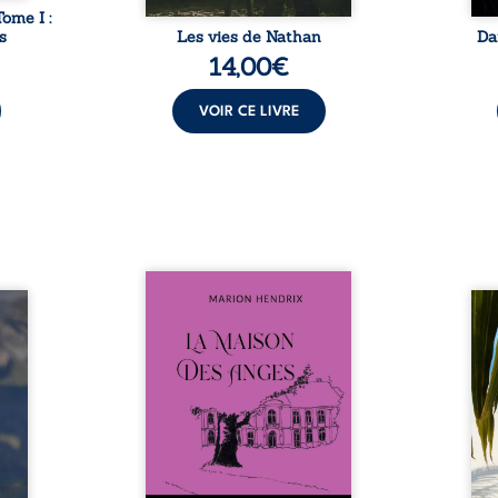
Tome I :
s
Les vies de Nathan
Da
14,00
€
VOIR CE LIVRE
Nous sommes en 1979, soit 15
nfance
ans après le décès du
Au rév
se ses
patriarche Anatole-Eustache.
décou
reinte
La famille devra affronter non
sédui
, sans
seulement un inconnu qui rôde
tren
tidien
autour du domaine et dont
comm
ladie
Firmin, le fidèle majordome,
nouve
dicale
redoute les visites, le passé
dans 
tions.
encombrant d’Anatole-
toute
ue les
Eustache, la malédiction
eux, 
t : la
familiale, mais aussi la toute-
brûl