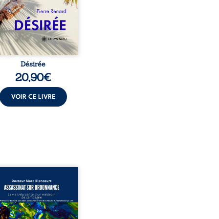
t familial fasse planer
ensable : et s’ils étaient
demi-frère et ...
Désirée
20,90
€
VOIR CE LIVRE
sinat sur ordonnance –
e trépidante d’un médecin
mpagne est la réédition
chie et actualisée du
ignage du Docteur Marc
ourt, ancien médecin de