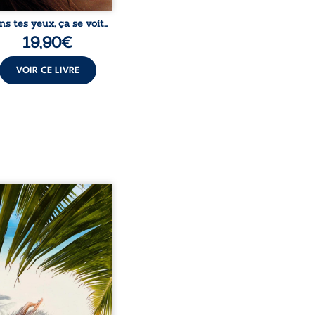
ns tes yeux, ça se voit…
19,90
€
VOIR CE LIVRE
eil, Pierre, jeune retraité,
vre qu’il est devenu une
sante femme métissée de
te ans. À peine a-t-il
encé à apprivoiser ce
au corps qu’Ange surgit
sa vie et fait vaciller
s ses certitudes. Entre
l’attirance est immédiate,
ante jusqu’à ce qu’un