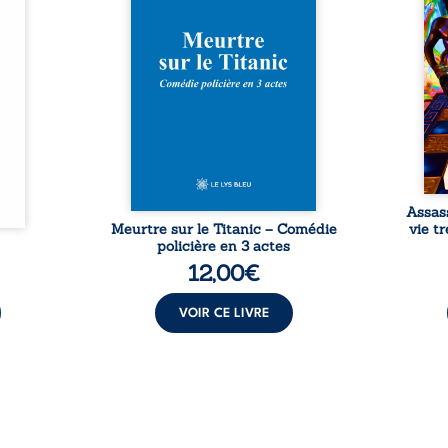
Rêves,
avec le navire, englouti dans
famil
poirs…
les profondeurs de l’Atlantique.
parco
lorés,
Sept décennies plus tard, la
ordi
de la
découverte de l’épave fait
2013,
nt en
resurgir un secret que l’on
qui l
t une
croyait perdu. Dans un coffre
corp
uvent,
mystérieux, des indices oubliés
décis
plus ...
...
Assas
Meurtre sur le Titanic – Comédie
vie t
policière en 3 actes
12,00
€
VOIR CE LIVRE