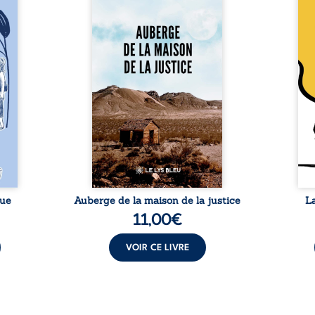
 six
justice est un récit-
Cong
ires,
témoignage consacré au
jumea
s, des
parcours exemplaire de Mbala
boule
es qui
Zi Nkuaku Lema Félix.
Senio
nir à
Magistrat intègre, fervent
Blan
avers
défenseur des droits humains
coupl
invite
et de l’indépendance
l’évé
férent
judiciaire, il voit sa carrière de
inter
i nous
trente-quatre ans brutalement
le bé
qui se
brisée par une révocation
emblé
rences
arbitraire en 2009, plongeant
selon
lement
sa vie dans un chaos matériel
salva
tre ...
et moral. À ...
rue
Auberge de la maison de la justice
L
11,00
€
VOIR CE LIVRE