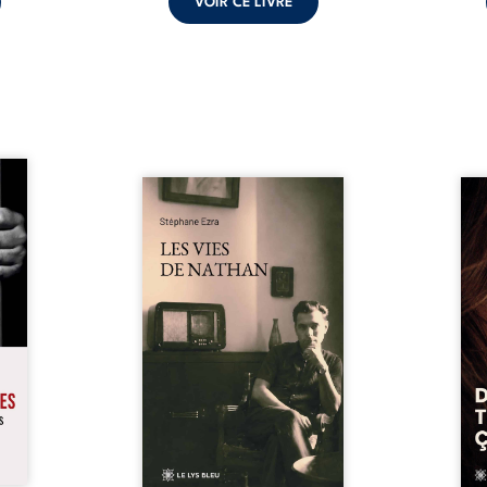
VOIR CE LIVRE
s pour
 mais
Les vies de Nathan est un
À sei
ersent
recueil de poésie né en trois
trou
ous la
jours, au printemps 2026. Pour
soci
a peur
la première fois, Stéphane Ezra,
moq
s les
médium, a pu communiquer
jugem
lés. À
avec son père, disparu depuis
senti
ne une
plus de vingt ans et qu’il n’a
sans
ec sa
jamais connu. De ce dialogue
ce qu
ction
par-delà la mort naissent des
avec
ant de
poèmes qui retracent une vie
certit
stice.
marquée par la Seconde
des 
 un ...
Guerre mondiale, une identité
refo
juive brisée, la guerre ...
tard,