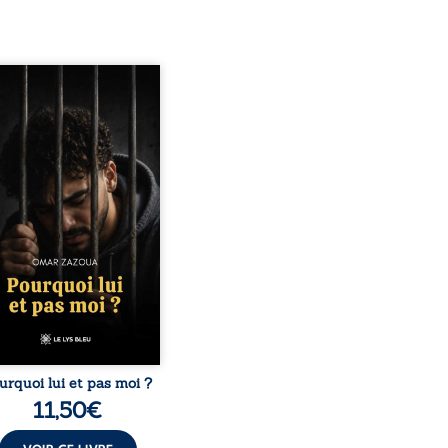
quoi lui et pas moi ?
te le parcours de l’auteur
é par les mauvais choix,
hute et l’épreuve de
ermement. Mais il dévoile
ment les espoirs qui lui
ermis de ne pas renoncer.
elà d’une histoire
onnelle, ce témoignage
rroge le destin, la
nsabilité, la résilience et
possibilité de se
nstruire malgré les
obstacles. Un ouvrage ...
urquoi lui et pas moi ?
11,50
€