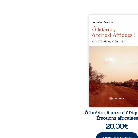
Ô latérite, ô terre d’Afri
est un hommage poétiq
authentique aux paysage
rencontres et aux émo
brutes d’un contine
reconstruction, e
traditions et modernit
souvenirs intimes – la p
Namoungou, le baob
Zagtouli – aux port
marquants – Thomas Sa
Hamadoun Dicko, le 
Biokou – l’auteur parta
instanta
Ô latérite, ô terre d’Afriq
Émotions africaines
20,00
€