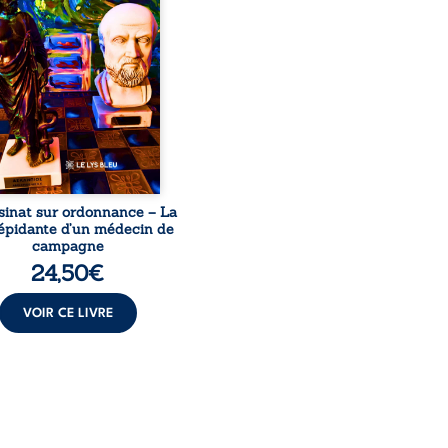
le, qui revient sur son
urs médical, syndical et
nal. Depuis septembre
 il raconte le long combat
’a conduit à être écarté du
s médical, malgré une
ion de première instance
...
sinat sur ordonnance – La
répidante d’un médecin de
campagne
24,50
€
VOIR CE LIVRE