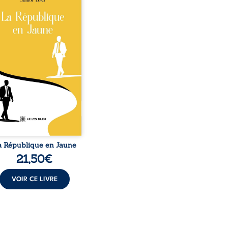
o, la naissance de
ux de races différentes
verse l’ordre établi :
r est Noir et Junior est
c, bien que nés d’un
e de Noirs. Très vite,
nement attire les médias
nationaux et transforme
bé blanc en une figure
matique sacrée, investie,
 certains, d’une mission
trice. Cependant, sous
couvert de ...
a République en Jaune
21,50
€
VOIR CE LIVRE