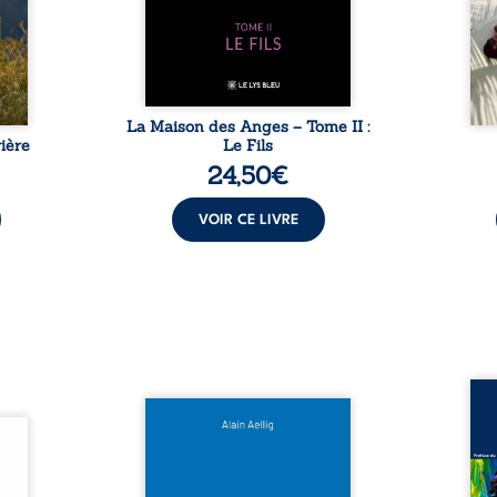
sement
puissance de Gauthier. Mais
secre
pas ...
comment dompter cet enfant
l’imp
avant qu’il ...
La Maison des Anges – Tome II :
ière
Le Fils
24,50
€
VOIR CE LIVRE
Assas
Et si le naufrage n’avait pas
La vi
l’été,
emporté tous ses secrets ? À
de ca
 de la
bord du Titanic, lors du voyage
enri
urs de
inaugural en 1912, un meurtre
témo
clarté
est commis. Le drame disparaît
Bienc