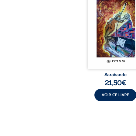
bienveillante de la lune, 
pensées, révoltes et es
Des mots s’assemblent, co
rebelles aux règles 
poésie, mais chanta
rythme. Ils formen
sarabande, passionnée so
Sarabande
21,50
€
VOIR CE LIVRE