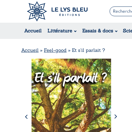
Romans
Contemporain
Accueil
Littérature
Essais & docs
Sci
Suspense / Thriller / Policier
Fantastique
Science-fiction
Accueil
»
Feel-good
»
Et s’il parlait ?