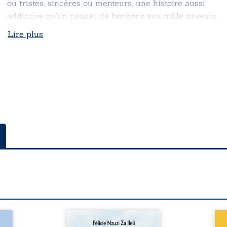
ou tristes, sincères ou menteurs, une histoire aussi
addictive qu’un paquet de bonbons aux mille saveurs…
Lire plus
a rue
Auberge de la maison de la
En R