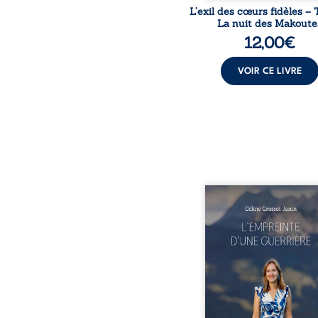
L’exil des cœurs fidèles – 
La nuit des Makoute
12,00
€
VOIR CE LIVRE
Que reste-t-il de l’e
lorsque la maladie impo
propres règles ? L’emp
d’une guerrière livre
détour, le récit d’un quo
bouleversé par la ma
chronique, l’errance mé
et de longues hospitalisa
L’auteure y raconte ce q
dossiers médicaux taisen