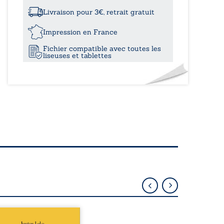
à
s'il
parlait
Livraison pour 3€, retrait gratuit
?
21,80
Impression en France
Fichier compatible avec toutes les
liseuses et tablettes
épublique Fédérale du