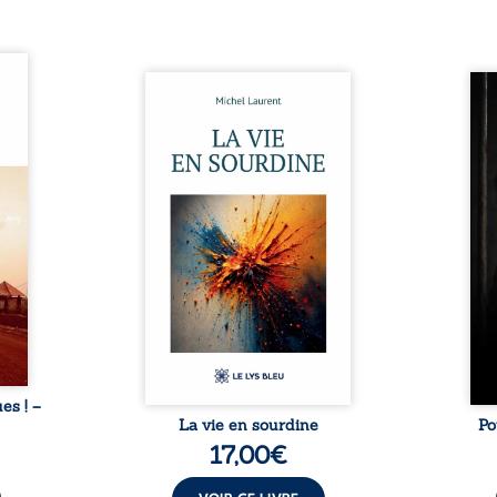
ques !
ue et
Nina et Pierre se sont
Pour
s, aux
rencontrés très jeunes,
racon
tions
presque par hasard, et se sont
marqu
nt en
aimés simplement, persuadés
la c
ntre
que la présence de l’autre
l’enf
é. Des
suffirait. Ils mènent une
égale
luie à
existence modeste, rythmée
ont p
ab de
par le travail, la fatigue et les
Au-d
raits
silences. La mort de la mère de
pers
nkara,
Nina, chez qui ils vivent,
inte
Vieux
fragilise un équilibre déjà
respo
ge des
précaire. Puis vient la
la 
nés ...
naissance de leur enfant, et le
reco
basculement. ...
ues ! –
La vie en sourdine
Po
17,00
€