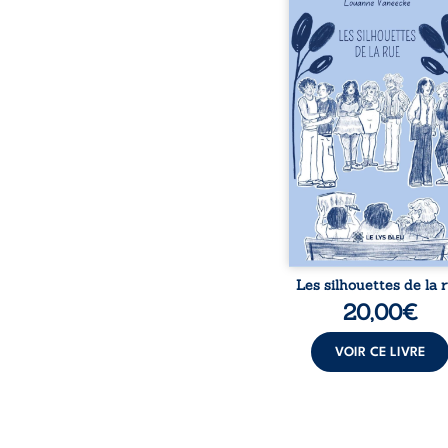
donne la parole à
personnages ordina
traversés par des pensée
émotions et des silenc
pourraient apparte
chacun de nous. À tr
leurs parcours, ce roman 
à porter un regard dif
sur celles et ceux qu
entourent, à deviner ce 
cache derrière les appa
et à s’ouvrir au fourmil
sensible de no
Les silhouettes de la 
20,00
€
VOIR CE LIVRE