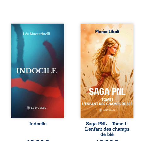
Quatre parties.
Autrefois, les
Quatre refus.
champs d’Atlantis
Quatre visages
vibraient sous le
d’une existence en
vent et les enfants
friction. Entre les
couraient dans les
silences qu’on ne
blés. Puis la
déchiffre pas, les
couronne plia le
amours qu’on
genou, livrant son
dérange, les corps
peuple à l’ombre
qu’on administre
d’Ivorny. À Atove,
et les liens qu’on
Luwel aurait pu
sabote, cet
disparaître dans
ouvrage parle à
les ruines de son
celles et ceux qui
destin ; pourtant,
vivent trop fort,
sous les pierres
trop vrai, trop tôt.
d’un temple
Indocile est une
oublié, des
traversée. Une
rebelles lui
Indocile
Saga PNL – Tome I :
langue nue. Une
tendirent la main.
L’enfant des champs
insurrection
Parmi eux, Atos,
de blé
calme. Une
général sans trône