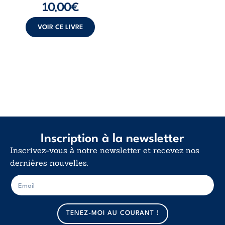
10,00
€
force des liens, le
poids des non-dits
et la ...
VOIR CE LIVRE
Inscription à la newsletter
Inscrivez-vous à notre newsletter et recevez nos
dernières nouvelles.
E
E
-
-
m
m
a
a
TENEZ-MOI AU COURANT !
i
i