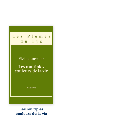
Trois récits, trois
existences saisies
à l’instant où tout
bascule. Une
amitié meurtrie
cherche
l’apaisement, un
couple vacillant
recouvre
l’espérance, tandis
qu’une femme
interroge les faux
éclats des fêtes
pour en retrouver
le sens profond.
Entre souvenirs,
blessures et
désillusions, Les
Les multiples
multiples couleurs
couleurs de la vie
de la vie explore la