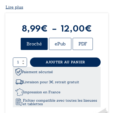
Lire plus
Plag
8,99
€
–
12,00
€
de
Broché
ePub
PDF
prix :
quantité
AJOUTER AU PANIER
8,99
de
Tempête
Paiement sécurisé
à
de
passion
Livraison pour 3€, retrait gratuit
12,0
Impression en France
Fichier compatible avec toutes les liseuses
et tablettes