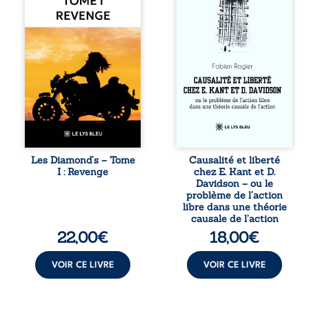
réputé et respecté
dans une chaîne
que redouté dans
de causes ? À
tout le pays. Rien
travers une
ne la prédestinait
confrontation
à cette vie, mais
entre les pensées
les épreuves ont
d’Emmanuel Kant
forgé une femme
et de Donald
dure, inaccessible
Davidson, cet
et résolue à ne
essai explore les
jamais dévoiler
liens entre libre
ses faiblesses,
arbitre,
jusqu’à ce que le
déterminisme
mystérieux Juan
causal et
croise sa route.
responsabilité. De
Les Diamond’s – Tome
Causalité et liberté
Chef d’une famille
la volonté
I : Revenge
chez E. Kant et D.
de Nomads, Juan
kantienne au
Davidson – ou le
porte lui aussi le
monisme anomal
problème de l’action
poids ...
de Davidson, il
libre dans une théorie
interroge la
causale de l’action
manière dont les
22,00
€
18,00
€
intentions et les
croyances
peuvent ...
VOIR CE LIVRE
VOIR CE LIVRE