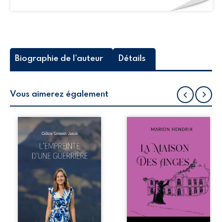
Biographie de l'auteur
Détails
Vous aimerez également
Que reste-t-il de
Nous sommes en
l’enfance lorsque
1979, soit 15 ans
la maladie impose
après le décès du
ses propres règles
patriarche
? L’empreinte
Anatole-Eustache.
d’une guerrière
La famille devra
livre, sans détour,
affronter non
le récit d’un
seulement un
quotidien
inconnu qui rôde
bouleversé par la
autour du
maladie
domaine et dont
chronique,
Firmin, le fidèle