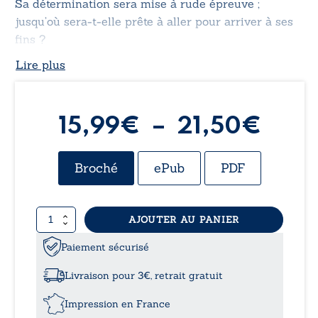
Sa détermination sera mise à rude épreuve ;
jusqu’où sera-t-elle prête à aller pour arriver à ses
fins ?
Lire plus
Plag
15,99
€
–
21,50
€
de
Broché
ePub
PDF
prix 
quantité
AJOUTER AU PANIER
15,9
de
Shin
Paiement sécurisé
à
Sekai
-
Livraison pour 3€, retrait gratuit
Tome
21,5
II:
Impression en France
Alliances