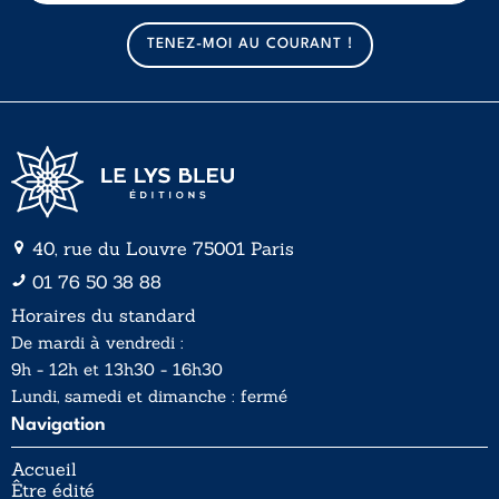
m
m
a
a
TENEZ-MOI AU COURANT !
i
i
l
l
*
40, rue du Louvre 75001 Paris
01 76 50 38 88
Horaires du standard
De mardi à vendredi :
9h - 12h et 13h30 - 16h30
Lundi, samedi et dimanche : fermé
Navigation
Accueil
Être édité