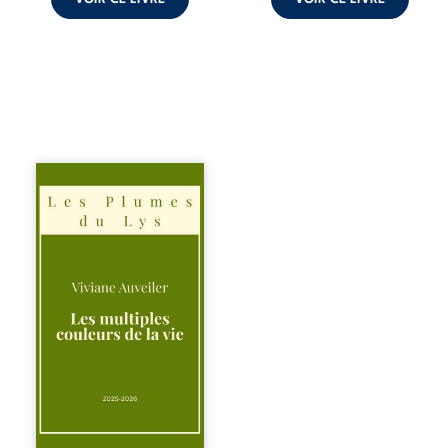
Trois récits, trois
existences saisies
à l’instant où tout
bascule. Une
amitié meurtrie
cherche
l’apaisement, un
couple vacillant
recouvre
l’espérance, tandis
qu’une femme
interroge les faux
éclats des fêtes
pour en retrouver
le sens profond.
Entre souvenirs,