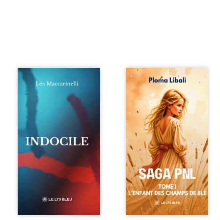
Quatre parties.
Autrefois, les
Quatre refus.
champs d’Atlantis
Quatre visages
vibraient sous le
d’une existence en
vent et les enfants
friction. Entre les
couraient dans les
silences qu’on ne
blés. Puis la
déchiffre pas, les
couronne plia le
amours qu’on
genou, livrant son
dérange, les corps
peuple à l’ombre
qu’on administre
d’Ivorny. À Atove,
et les liens qu’on
Luwel aurait pu
sabote, cet
disparaître dans
ouvrage parle à
les ruines de son
celles et ceux qui
destin ; pourtant,
vivent trop fort,
sous les pierres
trop vrai, trop tôt.
d’un temple
Indocile est une
oublié, des
traversée. Une
rebelles lui