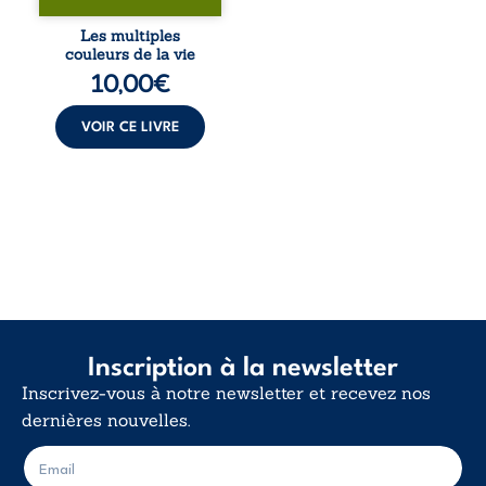
blessures et
désillusions, Les
Les multiples
multiples couleurs
couleurs de la vie
de la vie explore la
10,00
€
force des liens, le
poids des non-dits
et la ...
VOIR CE LIVRE
Inscription à la newsletter
Inscrivez-vous à notre newsletter et recevez nos
dernières nouvelles.
E
E
-
-