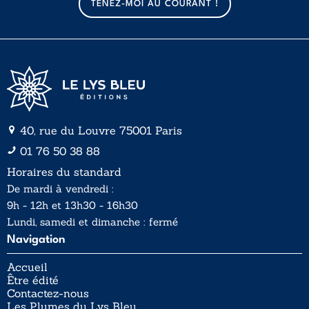
TENEZ-MOI AU COURANT !
i
i
l
l
*
40, rue du Louvre 75001 Paris
01 76 50 38 88
Horaires du standard
De mardi à vendredi :
9h - 12h et 13h30 - 16h30
Lundi, samedi et dimanche : fermé
Navigation
Accueil
Être édité
Contactez-nous
Les Plumes du Lys Bleu