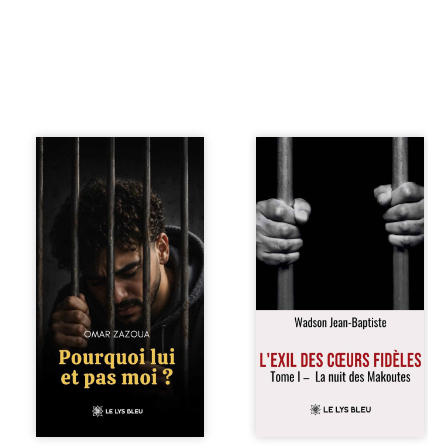
Pourquoi lui et pas
« Une nuit suffit
moi ? raconte le
parfois pour briser
parcours de
une famille… mais
l’auteur marqué
certaines fidélités
par les mauvais
traversent les
choix, la chute et
années. » Haïti,
l’épreuve de
sous la dictature
l’enfermement.
des Duvalier. La
Mais il dévoile
peur s’étend
également les
jusque dans les
espoirs qui lui ont
villages les plus
permis de ne pas
reculés. À Bainet,
renoncer. Au-delà
Jean-Joël Joli
d’une histoire
mène une
personnelle, ce
existence paisible
témoignage
avec sa famille.
interroge le destin,
Chef de section
la responsabilité,
respecté, il refuse