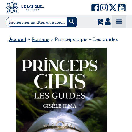
0
Accueil
»
Romans
»
Princeps cipis – Les guides