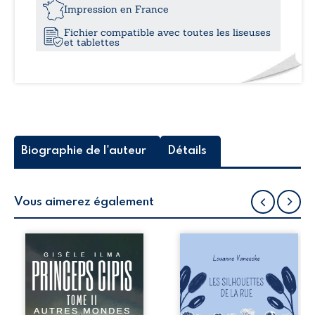
25,
guides
Impression en France
Fichier compatible avec toutes les liseuses
et tablettes
Biographie de l'auteur
Détails
Vous aimerez également
Les diamants
Les silhouettes de
d’Aurélius,
la rue donne la
engloutis dans les
parole à six
ténèbres, mènent
personnages
Raphaël et Loïc
ordinaires,
vers un mystère
traversés par des