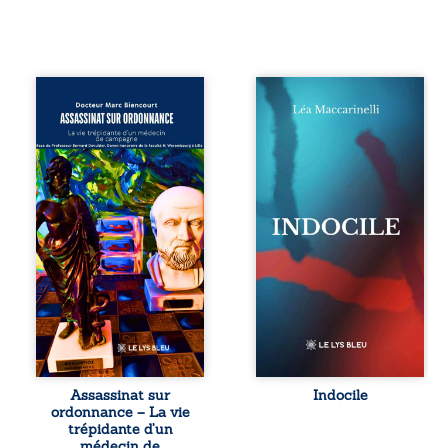
Assassinat sur
Quatre parties.
ordonnance – La
Quatre refus.
vie trépidante
Quatre visages
d’un médecin de
d’une existence en
campagne est la
friction. Entre les
réédition enrichie
silences qu’on ne
et actualisée du
déchiffre pas, les
témoignage du
amours qu’on
Docteur Marc
dérange, les corps
Biencourt, ancien
qu’on administre
médecin de
et les liens qu’on
famille, qui revient
sabote, cet
sur son parcours
ouvrage parle à
médical, syndical
celles et ceux qui
et ordinal. Depuis
vivent trop fort,
septembre 2013, il
trop vrai, trop tôt.
raconte le long
Indocile est une
combat qui l’a
traversée. Une
Assassinat sur
Indocile
conduit à être
langue nue. Une
ordonnance – La vie
écarté du corps
insurrection
trépidante d’un
médical, malgré
calme. Une
médecin de