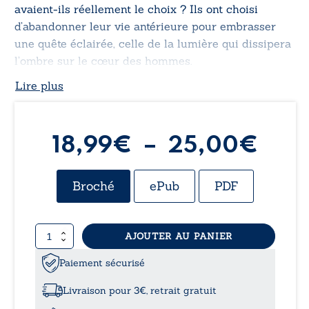
avaient-ils réellement le choix ? Ils ont choisi
d’abandonner leur vie antérieure pour embrasser
une quête éclairée, celle de la lumière qui dissipera
l’ombre sur le cœur des hommes.
Lire plus
Pla
18,99
€
–
25,00
€
de
Broché
ePub
PDF
prix 
quantité
AJOUTER AU PANIER
18,
de
Princeps
Paiement sécurisé
à
cipis
-
Livraison pour 3€, retrait gratuit
Les