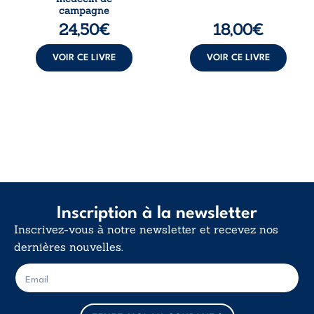
une décision de
déclaration
campagne
première instance
d’existence pour ...
24,50
€
18,00
€
...
VOIR CE LIVRE
VOIR CE LIVRE
Inscription à la newsletter
Inscrivez-vous à notre newsletter et recevez nos
dernières nouvelles.
E
E
-
-
m
m
a
a