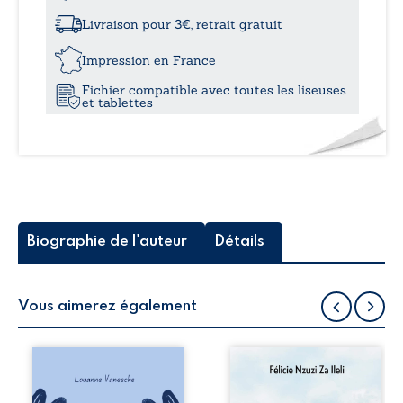
à
-
Mémoires
Livraison pour 3€, retrait gratuit
d’un
22,
Intellichien
Impression en France
Fichier compatible avec toutes les liseuses
et tablettes
Biographie de l'auteur
Détails
Vous aimerez également
Les silhouettes de
Auberge de la
la rue donne la
maison de la
parole à six
justice est un