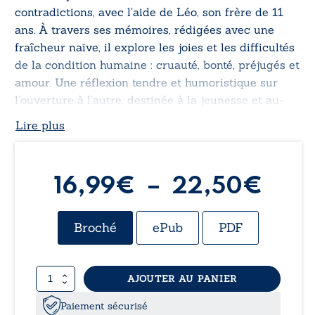
contradictions, avec l’aide de Léo, son frère de 11
ans. À travers ses mémoires, rédigées avec une
fraîcheur naïve, il explore les joies et les difficultés
de la condition humaine : cruauté, bonté, préjugés et
amour. Une réflexion tendre et humoristique sur
l’ouverture à l’autre, destinée à la jeunesse et au-
delà.
Lire plus
Pla
16,99
€
–
22,50
€
de
Broché
ePub
PDF
prix 
quantité
AJOUTER AU PANIER
16,
de
Peel
Paiement sécurisé