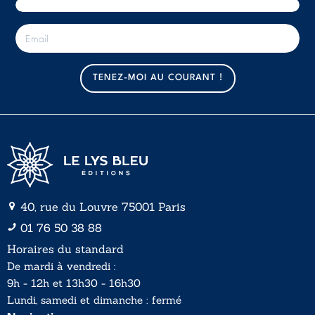
E
-
m
a
TENEZ-MOI AU COURANT !
i
l
*
40, rue du Louvre 75001 Paris
01 76 50 38 88
Horaires du standard
De mardi à vendredi :
9h - 12h et 13h30 - 16h30
Lundi, samedi et dimanche : fermé