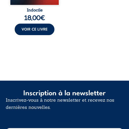
Indocile est une
traversée. Une
Indocile
langue nue. Une
18,00
€
insurrection
calme. Une
déclaration
VOIR CE LIVRE
d’existence pour ...
Inscription à la newsletter
Inscrivez-vous à notre newsletter et recevez nos
dernières nouvelles.
E-mail