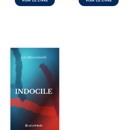
VOIR CE LIVRE
VOIR CE LIVRE
Quatre parties.
Quatre refus.
Quatre visages
d’une existence en
friction. Entre les
silences qu’on ne
déchiffre pas, les
amours qu’on
dérange, les corps
qu’on administre
et les liens qu’on
sabote, cet
ouvrage parle à
celles et ceux qui
vivent trop fort,
trop vrai, trop tôt.