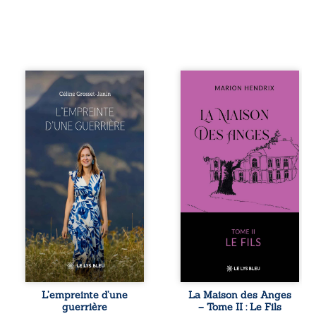
Que reste-t-il de
Nous sommes en
l’enfance lorsque
1979, soit 15 ans
la maladie impose
après le décès du
ses propres règles
patriarche
? L’empreinte
Anatole-Eustache.
d’une guerrière
La famille devra
livre, sans détour,
affronter non
le récit d’un
seulement un
quotidien
inconnu qui rôde
bouleversé par la
autour du
maladie
domaine et dont
chronique,
Firmin, le fidèle
l’errance médicale
majordome,
et de longues
redoute les visites,
hospitalisations.
le passé
L’auteure y
encombrant
raconte ce que les
d’Anatole-
dossiers médicaux
Eustache, la
L’empreinte d’une
La Maison des Anges
taisent : la peur,
malédiction
guerrière
– Tome II : Le Fils
l’isolement,
familiale, mais