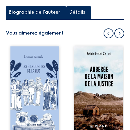
Biographie de l'auteur
Détails
Vous aimerez également
Les silhouettes de
Auberge de la
la rue donne la
maison de la
parole à six
justice est un
personnages
récit-témoignage
ordinaires,
consacré au
traversés par des
parcours
pensées, des
exemplaire de
émotions et des
Mbala Zi Nkuaku
silences qui
Lema Félix.
pourraient
Magistrat intègre,
appartenir à
fervent défenseur
chacun de nous. À
des droits
travers leurs
humains et de
parcours, ce
l’indépendance
roman invite à
judiciaire, il voit sa
porter un regard
carrière de trente-