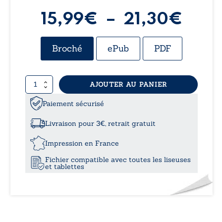
Plag
15,99
€
–
21,30
€
de
Broché
ePub
PDF
prix 
quantité
AJOUTER AU PANIER
15,9
de
On
Paiement sécurisé
à
ne
meurt
Livraison pour 3€, retrait gratuit
jamais
21,3
vraiment
Impression en France
Fichier compatible avec toutes les liseuses
et tablettes