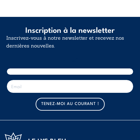
Inscription à la newsletter
Inscrivez-vous à notre newsletter et recevez nos
dernières nouvelles.
E-mail
E
-
m
a
TENEZ-MOI AU COURANT !
i
l
*