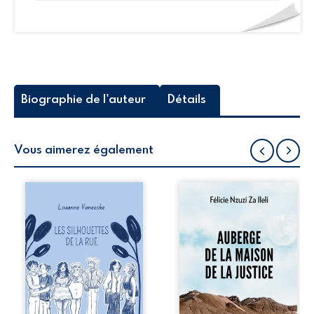
Espéry
Biographie de l'auteur
Détails
Vous aimerez également
Les silhouettes de
Auberge de la
la rue donne la
maison de la
parole à six
justice est un
personnages
récit-témoignage
ordinaires,
consacré au
traversés par des
parcours
pensées, des
exemplaire de
émotions et des
Mbala Zi Nkuaku
silences qui
Lema Félix.
pourraient
Magistrat intègre,