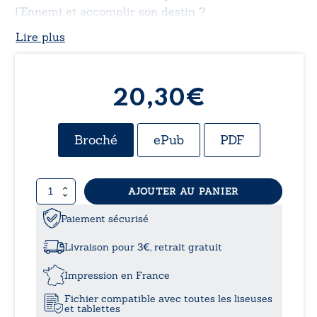
l’Ennemi et accomplir son destin ?
Lire plus
20,30
€
Broché
ePub
PDF
quantité
AJOUTER AU PANIER
de
Nawgëlsky
Paiement sécurisé
-
Tome
Livraison pour 3€, retrait gratuit
I:La
légende
Impression en France
de
Fichier compatible avec toutes les liseuses
la
et tablettes
Cinq