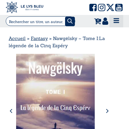
0
Accueil
»
Fantasy
»
Nawgëlsky – Tome I:La
légende de la Cinq Espéry