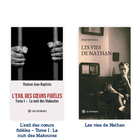
« Une nuit suffit
Les vies de
parfois pour briser
Nathan est un
une famille… mais
recueil de poésie
certaines fidélités
né en trois jours,
traversent les
au printemps
années. » Haïti,
2026. Pour la
sous la dictature
première fois,
des Duvalier. La
Stéphane Ezra,
peur s’étend
médium, a pu
jusque dans les
communiquer
villages les plus
avec son père,
reculés. À Bainet,
disparu depuis
Jean-Joël Joli
plus de vingt ans
mène une
et qu’il n’a jamais
existence paisible
connu. De ce
avec sa famille.
dialogue par-delà
Chef de section
la mort naissent
respecté, il refuse
des poèmes qui
L’exil des cœurs
Les vies de Nathan
pourtant de
retracent une vie
fidèles – Tome I : La
fermer les yeux
marquée par la
nuit des Makoutes