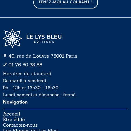
TENEZ-MOI AU COURANT !
i
l
*
40, rue du Louvre 75001 Paris
01 76 50 38 88
Horaires du standard
De mardi à vendredi :
9h - 12h et 13h30 - 16h30
Lundi, samedi et dimanche : fermé
Navigation
Accueil
Être édité
Contactez-nous
Les Plumes du Lys Bleu