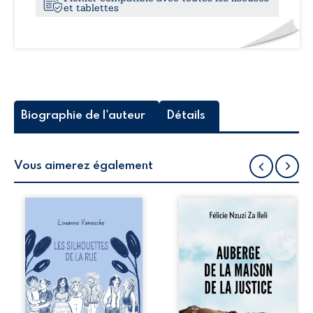
et tablettes
Biographie de l'auteur
Détails
Vous aimerez également
Les silhouettes de
Auberge de la
la rue donne la
maison de la
parole à six
justice est un
personnages
récit-témoignage
ordinaires,
consacré au
traversés par des
parcours
pensées, des
exemplaire de
émotions et des
Mbala Zi Nkuaku
silences qui
Lema Félix.