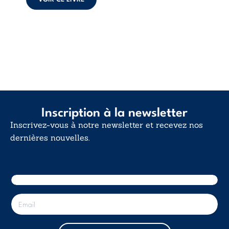
d’existence pour ...
Inscription à la newsletter
Inscrivez-vous à notre newsletter et recevez nos
dernières nouvelles.
E-mail
E
-
m
a