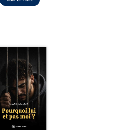
VOIR CE LIVRE
quoi lui et pas moi ?
te le parcours de l’auteur
é par les mauvais choix,
hute et l’épreuve de
ermement. Mais il dévoile
ment les espoirs qui lui
ermis de ne pas renoncer.
elà d’une histoire
onnelle, ce témoignage
rroge le destin, la
nsabilité, la résilience et
possibilité de se
nstruire malgré les
obstacles. Un ouvrage ...