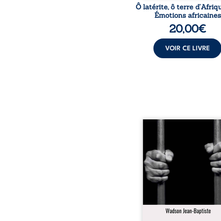
Ô latérite, ô terre d’Afriq
Émotions africaines
20,00
€
VOIR CE LIVRE
« Une nuit suffit parfoi
briser une famille…
certaines fidélités trav
les années. » Haïti, s
dictature des Duvalier. L
s’étend jusque dan
villages les plus recu
Bainet, Jean-Joël Joli mè
existence paisible av
famille. Chef de se
respecté, il refuse pourt