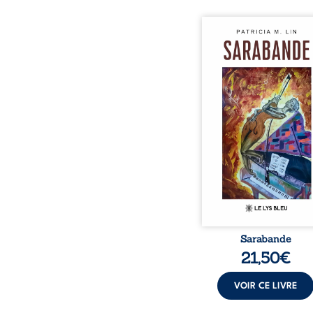
Aux chants crépitants de 
Sous le silence ouaté
neige en hiver, Au co
nuits pâles, Dans la 
bienveillante de la lune, 
pensées, révoltes et es
Des mots s’assemblent, co
rebelles aux règles 
poésie, mais chanta
rythme. Ils formen
sarabande, passionnée so
Sarabande
21,50
€
VOIR CE LIVRE