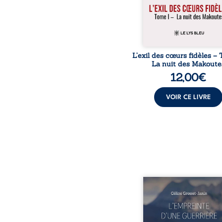
fermer les yeux sur l’inju
Mais, dans
L’exil des cœurs fidèles – 
La nuit des Makoute
12,00
€
VOIR CE LIVRE
Que reste-t-il de l’e
lorsque la maladie impo
propres règles ? L’emp
d’une guerrière livre
détour, le récit d’un quo