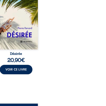
au corps qu’Ange surgit
sa vie et fait vaciller
s ses certitudes. Entre
l’attirance est immédiate,
ante jusqu’à ce qu’un
t familial fasse planer
ensable : et s’ils étaient
demi-frère et ...
Désirée
20,90
€
VOIR CE LIVRE