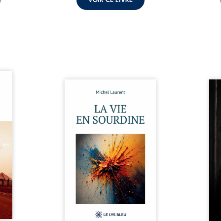
VOIR CE LIVRE
ques !
ue et
Nina et Pierre se sont
Pour
s, aux
rencontrés très jeunes,
racon
tions
presque par hasard, et se sont
marqu
nt en
aimés simplement, persuadés
la c
ntre
que la présence de l’autre
l’enf
é. Des
suffirait. Ils mènent une
égale
luie à
existence modeste, rythmée
ont p
ab de
par le travail, la fatigue et les
Au-d
raits
silences. La mort de la mère de
pers
nkara,
Nina, chez qui ils vivent,
inte
Vieux
fragilise un équilibre déjà
respo
ge des
précaire. Puis vient la
la 
nés ...
naissance de leur enfant, et le
reco
basculement. ...