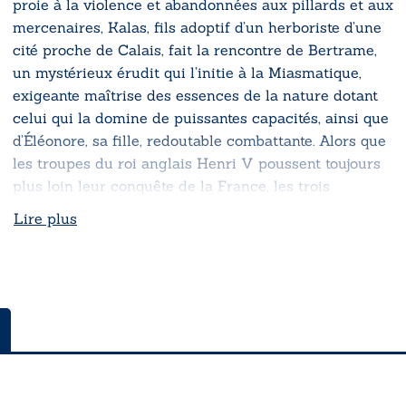
proie à la violence et abandonnées aux pillards et aux
mercenaires, Kalas, fils adoptif d’un herboriste d’une
cité proche de Calais, fait la rencontre de Bertrame,
un mystérieux érudit qui l’initie à la Miasmatique,
exigeante maîtrise des essences de la nature dotant
celui qui la domine de puissantes capacités, ainsi que
d’Éléonore, sa fille, redoutable combattante. Alors que
les troupes du roi anglais Henri V poussent toujours
plus loin leur conquête de la France, les trois
compagnons vont rapidement être emportés au cœur
Lire plus
des intrigues de ce conflit séculaire. De leurs choix
dépendra le sort du Royaume de France et de la
Chrétienté.