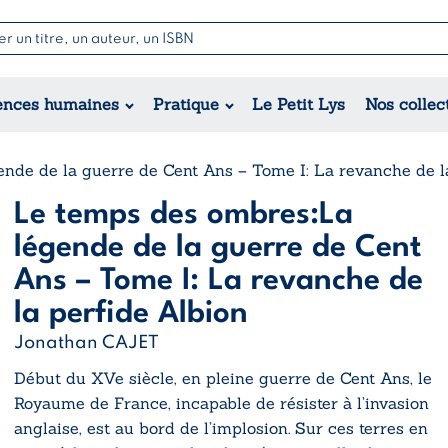
Nouvell
Poésie
Romance
Jeunesse
ences humaines
Pratique
Le Petit Lys
Nos collec
Théâtre
Érotique
Historique
Régional
nde de la guerre de Cent Ans – Tome I: La revanche de l
Le temps des ombres:La
légende de la guerre de Cent
Ans – Tome I: La revanche de
la perfide Albion
Jonathan CAJET
Début du XVe siècle, en pleine guerre de Cent Ans, le
Royaume de France, incapable de résister à l’invasion
anglaise, est au bord de l’implosion. Sur ces terres en