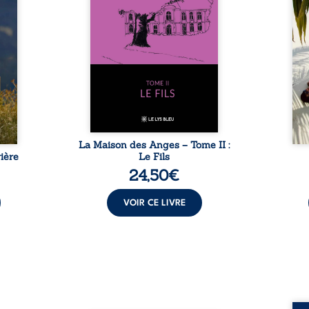
ladie
Firmin, le fidèle majordome,
nouve
dicale
redoute les visites, le passé
dans 
tions.
encombrant d’Anatole-
toute
ue les
Eustache, la malédiction
eux, 
t : la
familiale, mais aussi la toute-
brûl
sement
puissance de Gauthier. Mais
secre
pas ...
comment dompter cet enfant
l’imp
avant qu’il ...
La Maison des Anges – Tome II :
ière
Le Fils
24,50
€
VOIR CE LIVRE