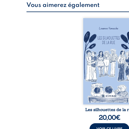
Vous aimerez également
Les silhouettes de l
donne la parole à
personnages ordina
traversés par des pensée
émotions et des silenc
pourraient apparte
chacun de nous. À tr
leurs parcours, ce roman 
à porter un regard dif
sur celles et ceux qu
entourent, à deviner ce 
cache derrière les appa
et à s’ouvrir au fourmil
sensible de no
Les silhouettes de la 
20,00
€