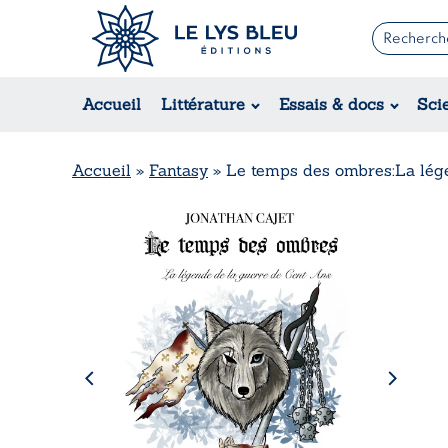
Romans
Contemporain
Accueil
Littérature
Essais & docs
Sci
Suspense / Thriller / Policier
Fantastique
Science-fiction
Accueil
»
Fantasy
»
Le temps des ombres:La lége