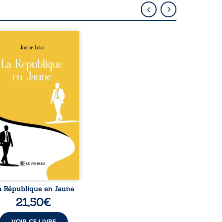
épublique Fédérale du
o, la naissance de
ux de races différentes
verse l’ordre établi :
r est Noir et Junior est
c, bien que nés d’un
e de Noirs. Très vite,
nement attire les médias
nationaux et transforme
bé blanc en une figure
matique sacrée, investie,
 certains, d’une mission
trice. Cependant, sous
couvert de ...
a République en Jaune
21,50
€