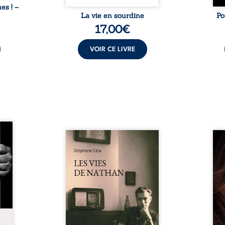
ues ! –
La vie en sourdine
Po
17,00
€
VOIR CE LIVRE
s pour
 mais
Les vies de Nathan est un
À sei
ersent
recueil de poésie né en trois
trou
ous la
jours, au printemps 2026. Pour
soci
a peur
la première fois, Stéphane Ezra,
moq
s les
médium, a pu communiquer
jugem
lés. À
avec son père, disparu depuis
senti
ne une
plus de vingt ans et qu’il n’a
sans
ec sa
jamais connu. De ce dialogue
ce qu
ction
par-delà la mort naissent des
avec
ant de
poèmes qui retracent une vie
certit