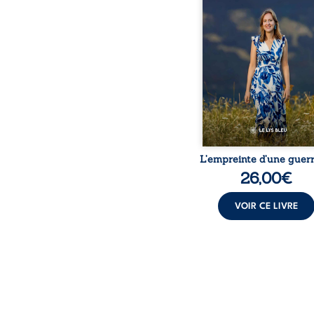
bouleversé par la ma
chronique, l’errance mé
et de longues hospitalisa
L’auteure y raconte ce q
dossiers médicaux taisen
peur, l’isolement, l’épui
et le sentiment de ne 
L’empreinte d’une guerr
26,00
€
VOIR CE LIVRE