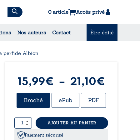
0 article
Accès privé
es & Contes
tions
Nos auteurs
Contact
Être édité
CONSULTEZ NOS
MEILLEURES VENTES
a perfide Albion
Plage
15,99
€
–
21,10
€
de
Broché
ePub
PDF
prix :
quantité
AJOUTER AU PANIER
15,99
de
Le
Paiement sécurisé