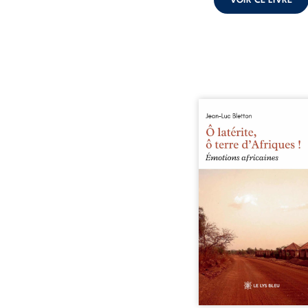
VOIR CE LIVRE
Ô latérite, ô terre d’Afri
est un hommage poétiq
authentique aux paysage
rencontres et aux émo
brutes d’un contine
reconstruction, e
traditions et modernit
souvenirs intimes – la p
Namoungou, le baob
Zagtouli – aux port
marquants – Thomas Sa
Hamadoun Dicko, le 
Biokou – l’auteur parta
instanta