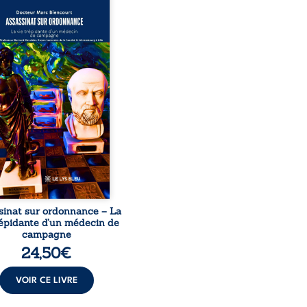
sinat sur ordonnance –
e trépidante d’un médecin
mpagne est la réédition
chie et actualisée du
ignage du Docteur Marc
ourt, ancien médecin de
le, qui revient sur son
urs médical, syndical et
nal. Depuis septembre
 il raconte le long combat
’a conduit à être écarté du
s médical, malgré une
ion de première instance
...
sinat sur ordonnance – La
répidante d’un médecin de
campagne
24,50
€
VOIR CE LIVRE