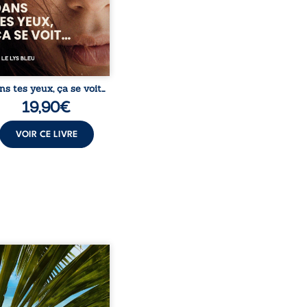
émotions longtemps
ulées. Des années plus
 alors qu’elle s’apprête à ...
ns tes yeux, ça se voit…
19,90
€
VOIR CE LIVRE
eil, Pierre, jeune retraité,
vre qu’il est devenu une
sante femme métissée de
te ans. À peine a-t-il
encé à apprivoiser ce