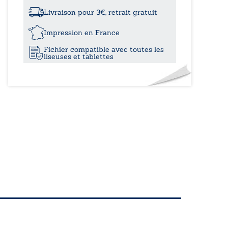
à
temps
des
Livraison pour 3€, retrait gratuit
ombres:La
21,10€
légende
Impression en France
de
Fichier compatible avec toutes les
la
liseuses et tablettes
guerre
de
Cent
Ans
-
Tome
I:
La
revanche
de
la
perfide
Albion