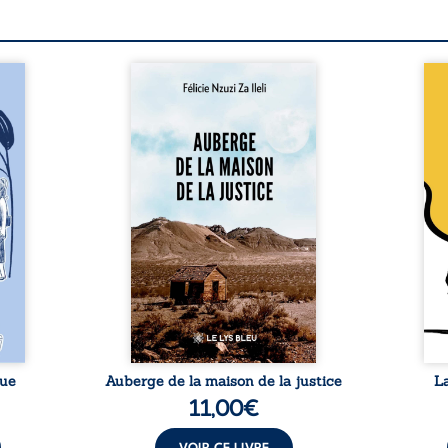
a rue
Auberge de la maison de la
En R
 six
justice est un récit-
Cong
ires,
témoignage consacré au
jumea
s, des
parcours exemplaire de Mbala
boule
es qui
Zi Nkuaku Lema Félix.
Senio
nir à
Magistrat intègre, fervent
Blan
avers
défenseur des droits humains
coupl
invite
et de l’indépendance
l’évé
férent
judiciaire, il voit sa carrière de
inter
i nous
trente-quatre ans brutalement
le bé
qui se
brisée par une révocation
emblé
rences
arbitraire en 2009, plongeant
selon
lement
sa vie dans un chaos matériel
salva
tre ...
et moral. À ...
rue
Auberge de la maison de la justice
L
11,00
€