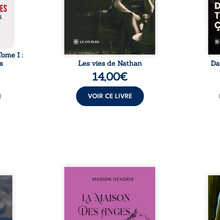
stice.
marquée par la Seconde
des 
 un ...
Guerre mondiale, une identité
refo
juive brisée, la guerre ...
tard,
Tome I :
s
Les vies de Nathan
Da
14,00
€
VOIR CE LIVRE
Nous sommes en 1979, soit 15
nfance
ans après le décès du
Au rév
se ses
patriarche Anatole-Eustache.
décou
reinte
La famille devra affronter non
sédui
, sans
seulement un inconnu qui rôde
tren
tidien
autour du domaine et dont
comm