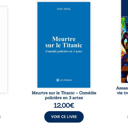
Assas
Et si le naufrage n’avait pas
La vi
l’été,
emporté tous ses secrets ? À
de ca
 de la
bord du Titanic, lors du voyage
enri
urs de
inaugural en 1912, un meurtre
témo
clarté
est commis. Le drame disparaît
Bienc
Rêves,
avec le navire, englouti dans
famil
poirs…
les profondeurs de l’Atlantique.
parco
lorés,
Sept décennies plus tard, la
ordi
de la
découverte de l’épave fait
2013,
nt en
resurgir un secret que l’on
qui l
t une
croyait perdu. Dans un coffre
corp
uvent,
mystérieux, des indices oubliés
décis
plus ...
...
Assas
Meurtre sur le Titanic – Comédie
vie t
policière en 3 actes
12,00
€
VOIR CE LIVRE