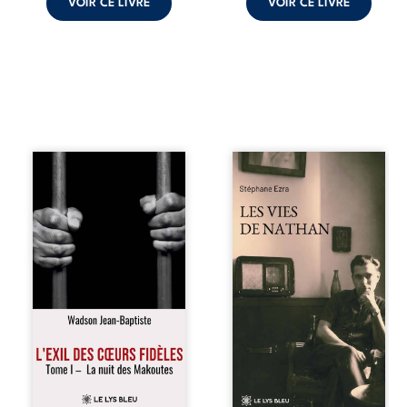
VOIR CE LIVRE
VOIR CE LIVRE
« Une nuit suffit
Les vies de
parfois pour briser
Nathan est un
une famille… mais
recueil de poésie
certaines fidélités
né en trois jours,
traversent les
au printemps
années. » Haïti,
2026. Pour la
sous la dictature
première fois,
des Duvalier. La
Stéphane Ezra,
peur s’étend
médium, a pu
jusque dans les
communiquer
villages les plus
avec son père,
reculés. À Bainet,
disparu depuis
Jean-Joël Joli
plus de vingt ans
mène une
et qu’il n’a jamais
existence paisible
connu. De ce
avec sa famille.
dialogue par-delà