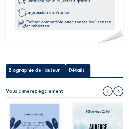
Livraison pour 3€, retrait gratuit
Tome
16,6
I
Impression en France
Fichier compatible avec toutes les liseuses
et tablettes
Biographie de l'auteur
Détails
Vous aimerez également
Les silhouettes de
Auberge de la
la rue donne la
maison de la
parole à six
justice est un
personnages
récit-témoignage