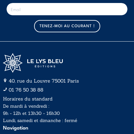
E
-
m
a
TENEZ-MOI AU COURANT !
i
l
*
40, rue du Louvre 75001 Paris
01 76 50 38 88
Horaires du standard
De mardi à vendredi :
9h - 12h et 13h30 - 16h30
Lundi, samedi et dimanche : fermé
Navigation