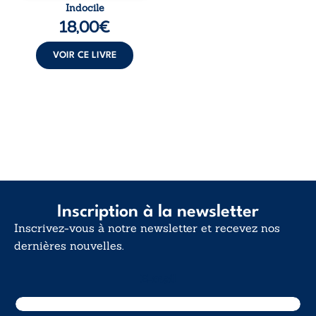
traversée. Une
Indocile
langue nue. Une
18,00
€
insurrection
calme. Une
déclaration
VOIR CE LIVRE
d’existence pour ...
Inscription à la newsletter
Inscrivez-vous à notre newsletter et recevez nos
dernières nouvelles.
E-mail