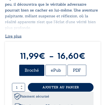
peu, il découvrira que le véritable adversaire
pourrait bien se cacher en lui-même. Une aventure
palpitante, mêlant suspense et réflexion, où la
réalité apparente n’est que l’éclat d’une vérité bien
plus profonde.
Lire plus
Plag
11,99
€
–
16,60
€
de
Broché
ePub
PDF
prix :
quantité
AJOUTER AU PANIER
11,9
de
Le
Paiement sécurisé
à
Néfilien
-