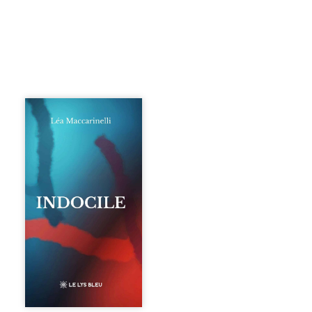
Quatre parties.
Quatre refus.
Quatre visages
d’une existence en
friction. Entre les
silences qu’on ne
déchiffre pas, les
amours qu’on
dérange, les corps
qu’on administre
et les liens qu’on
sabote, cet
ouvrage parle à
celles et ceux qui
vivent trop fort,
trop vrai, trop tôt.
Indocile est une