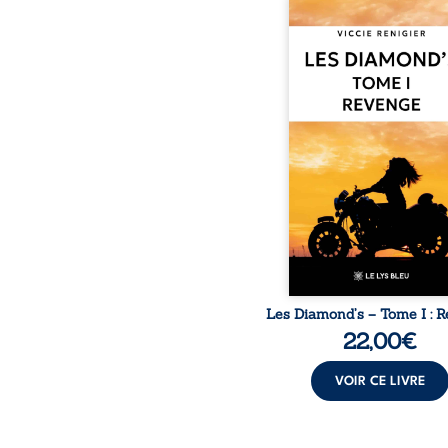
Revenge est à la têt
Diamond’s, un clan de m
aussi réputé et respec
redouté dans tout le pays
ne la prédestinait à cett
mais les épreuves ont
une femme dure, inacce
et résolue à ne jamais dé
ses faiblesses, jusqu’à 
le mystérieux Juan cro
route. Chef d’une fami
Nomads, Juan porte lui au
p
Les Diamond’s – Tome I : 
22,00
€
VOIR CE LIVRE