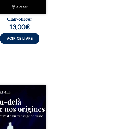
Clair-obscur
13,00
€
VOIR CE LIVRE
ns un milieu populaire où
olence et les fractures
iales tenaient lieu de
in, David a choisi la
e. Très tôt, l’école et les
s deviennent ses armes de
e, le moteur d’une lente
sion sociale. S’arracher à