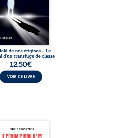
acines exige pourtant un
invisible. Pris entre deux
s, l’homme réalise que
uccès professionnels ne
guérissent ni ...
elà de nos origines – Le
l d’un transfuge de classe
12,50
€
VOIR CE LIVRE
onnais mon pays se
nte comme une œuvre de
mission et d’éveil civique,