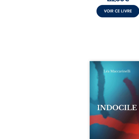
VOIR CE LIVRE
Quatre parties. Quatre 
Quatre visages d’une exi
en friction. Entre les si
qu’on ne déchiffre pa
amours qu’on dérange
corps qu’on administre 
liens qu’on sabote, cet o
parle à celles et ceu
vivent trop fort, trop vra
tôt. Indocile est une trav
Une langue nue.
insurrection calme
déclaration d’existence p