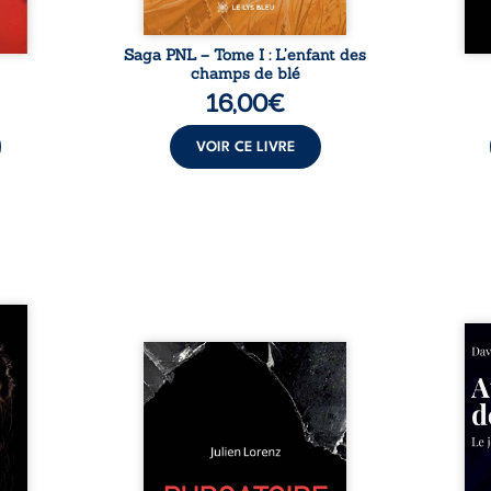
Saga PNL – Tome I : L’enfant des
champs de blé
16,00
€
VOIR CE LIVRE
les et
nfions
Né da
re la
Vingt années d’écriture, de
la vi
 des
blessures, d’émotions et de
famil
ue une
pensées se rencontrent dans
dest
onne :
ce recueil profondément
ruptur
ires,
intime. Entre nouvelles
livre
ent,
autobiographiques, poèmes
survi
tes… À
bruts, pamphlets et réflexions
ascen