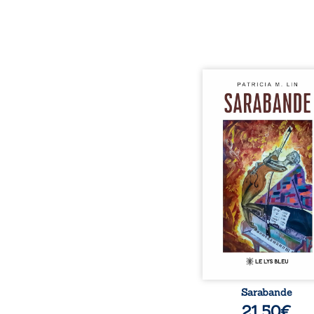
Aux chants crépitants de 
Sous le silence ouaté
neige en hiver, Au co
nuits pâles, Dans la 
bienveillante de la lune, 
pensées, révoltes et es
Des mots s’assemblent, co
rebelles aux règles 
poésie, mais chanta
rythme. Ils formen
sarabande, passionnée so
Sarabande
21,50
€