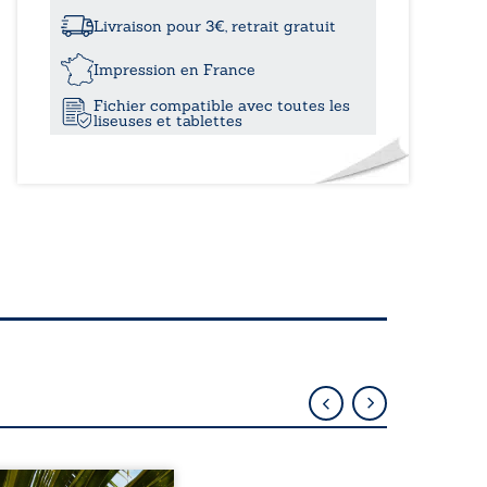
monde
d’Arcandia
Livraison pour 3€, retrait gratuit
Tome
I
Impression en France
-
Fichier compatible avec toutes les
L’ascension
liseuses et tablettes
de
Nolac