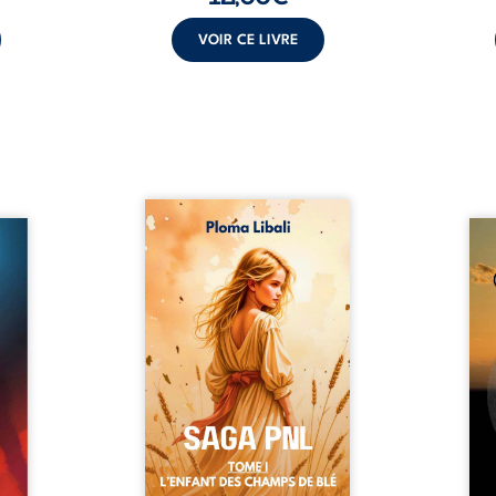
VOIR CE LIVRE
Autrefois, les champs
refus.
d’Atlantis vibraient sous le
Compo
stence
vent et les enfants couraient
obscu
lences
dans les blés. Puis la couronne
les 
s, les
plia le genou, livrant son
natur
, les
peuple à l’ombre d’Ivorny. À
par
et les
Atove, Luwel aurait pu
perso
uvrage
disparaître dans les ruines de
obs
x qui
son destin ; pourtant, sous les
tradu
i, trop
pierres d’un temple oublié, des
les r
ersée.
rebelles lui tendirent la main.
d’une
 Une
Parmi eux, Atos, général sans
sensi
. Une
trône mais habité par ...
monde
our ...
c