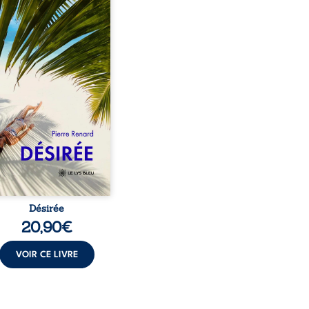
eil, Pierre, jeune retraité,
vre qu’il est devenu une
sante femme métissée de
te ans. À peine a-t-il
encé à apprivoiser ce
au corps qu’Ange surgit
sa vie et fait vaciller
s ses certitudes. Entre
l’attirance est immédiate,
ante jusqu’à ce qu’un
t familial fasse planer
ensable : et s’ils étaient
demi-frère et ...
Désirée
20,90
€
VOIR CE LIVRE