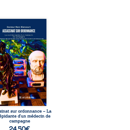
sinat sur ordonnance –
e trépidante d’un médecin
mpagne est la réédition
chie et actualisée du
ignage du Docteur Marc
ourt, ancien médecin de
le, qui revient sur son
urs médical, syndical et
nal. Depuis septembre
 il raconte le long combat
’a conduit à être écarté du
s médical, malgré une
ion de première instance
...
sinat sur ordonnance – La
répidante d’un médecin de
campagne
24,50
€