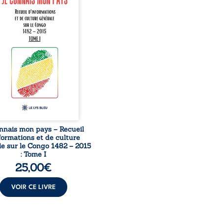
née à raviver la mémoire
laise. En retraçant les
es étapes de l’histoire
nale, il entend combattre
rance, le repli identitaire
’affaiblissement du
iment patriotique.
sible à tous, ce recueil
 des repères essentiels
ur mieux comprendre le ...
nnais mon pays – Recueil
formations et de culture
e sur le Congo 1482 – 2015
: Tome I
25,00
€
VOIR CE LIVRE