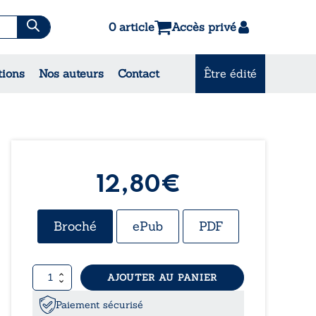
0 article
Accès privé
es & Contes
tions
Nos auteurs
Contact
Être édité
CONSULTEZ NOS MEILLEURES
VENTES
12,80
€
Broché
ePub
PDF
quantité
AJOUTER AU PANIER
de
Le
Paiement sécurisé