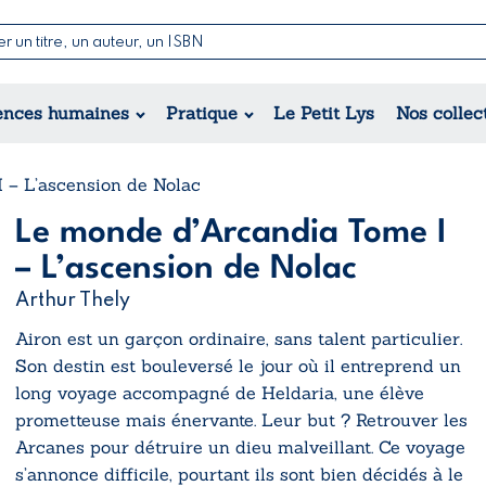
Nouvell
Poésie
Romance
Jeunesse
ences humaines
Pratique
Le Petit Lys
Nos collec
Théâtre
Érotique
Historique
Régional
 – L’ascension de Nolac
Le monde d’Arcandia Tome I
– L’ascension de Nolac
Arthur Thely
Airon est un garçon ordinaire, sans talent particulier.
Son destin est bouleversé le jour où il entreprend un
long voyage accompagné de Heldaria, une élève
prometteuse mais énervante. Leur but ? Retrouver les
Arcanes pour détruire un dieu malveillant. Ce voyage
s’annonce difficile, pourtant ils sont bien décidés à le