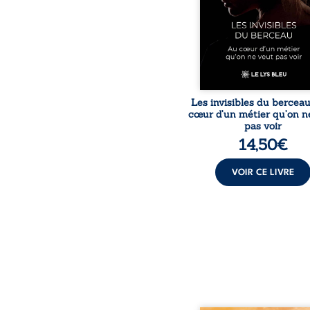
travers des témoig
saisissants et sa p
expérience, Magali Voge
le voile sur les coulisses d’
Les invisibles du bercea
cœur d’un métier qu’on n
pas voir
14,50
€
VOIR CE LIVRE