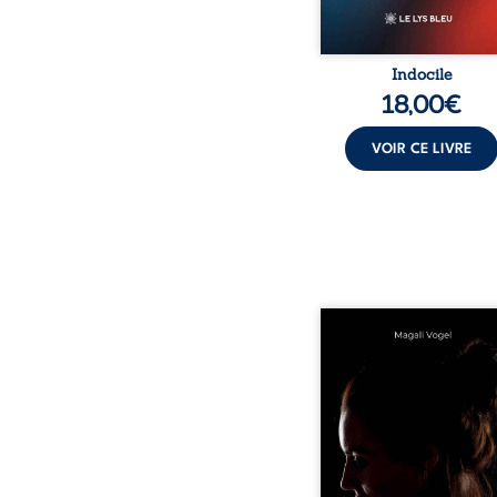
Indocile
18,00
€
VOIR CE LIVRE
Qui prend soin de cel
ceux auxquels nous co
nos enfants ? Derriè
douceur apparente
maisons d’accueil se jo
réalité que nul ne soupç
rémunérations dériso
solitude, épuisem
responsabilités écrasan