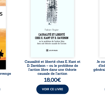
e des
travers une confrontation
desti
otards
entre les pensées d’Emmanuel
congo
té que
Kant et de Donald Davidson,
grand
. Rien
cet essai explore les liens entre
natio
e vie,
libre arbitre, déterminisme
l’igno
 forgé
causal et responsabilité. De la
et l
ssible
volonté kantienne au monisme
sent
voiler
anomal de Davidson, il
Acces
ce que
interroge la manière dont les
offre
ise sa
intentions et les croyances
po
lle de
peuvent ...
ssi le
oids ...
Causalité et liberté chez E. Kant et
Je co
D. Davidson – ou le problème de
d’in
l’action libre dans une théorie
général
Revenge
causale de l’action
18,00
€
VOIR CE LIVRE