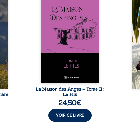
nfance
ans après le décès du
Au rév
se ses
patriarche Anatole-Eustache.
décou
reinte
La famille devra affronter non
sédui
, sans
seulement un inconnu qui rôde
tren
tidien
autour du domaine et dont
comm
ladie
Firmin, le fidèle majordome,
nouve
dicale
redoute les visites, le passé
dans 
tions.
encombrant d’Anatole-
toute
ue les
Eustache, la malédiction
eux, 
t : la
familiale, mais aussi la toute-
brûl
sement
puissance de Gauthier. Mais
secre
pas ...
comment dompter cet enfant
l’imp
avant qu’il ...
La Maison des Anges – Tome II :
ière
Le Fils
24,50
€
VOIR CE LIVRE