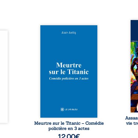
Assas
Et si le naufrage n’avait pas
La vi
l’été,
emporté tous ses secrets ? À
de ca
 de la
bord du Titanic, lors du voyage
enri
urs de
inaugural en 1912, un meurtre
témo
clarté
est commis. Le drame disparaît
Bienc
Rêves,
avec le navire, englouti dans
famil
poirs…
les profondeurs de l’Atlantique.
parco
lorés,
Sept décennies plus tard, la
ordi
de la
découverte de l’épave fait
2013,
nt en
resurgir un secret que l’on
qui l
t une
croyait perdu. Dans un coffre
corp
uvent,
mystérieux, des indices oubliés
décis
plus ...
...
Assas
Meurtre sur le Titanic – Comédie
vie t
policière en 3 actes
12,00
€