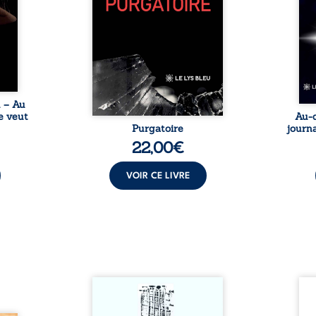
nages
philosophiques, chaque texte
ses r
ropre
ouvre une porte sur
prix 
l lève
l’existence. Ici, nul ordre
monde
une ...
imposé : chaque page peut
les s
être choisie au hasard, comme
une rencontre inattendue sur
le chemin de la vie. ...
u – Au
e veut
Au-d
Purgatoire
journa
22,00
€
VOIR CE LIVRE
Sommes-nous vraiment libres
Je c
si chacun de nos actes s’inscrit
prése
dans une chaîne de causes ? À
trans