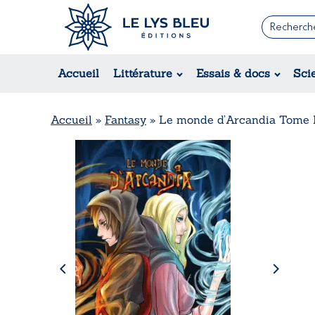
Romans
Contemporain
Accueil
Littérature
Essais & docs
Sci
Suspense / Thriller / Policier
Fantastique
Science-fiction
Accueil
»
Fantasy
»
Le monde d’Arcandia Tome I