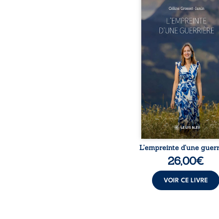
Que reste-t-il de l’e
lorsque la maladie impo
propres règles ? L’emp
d’une guerrière livre
détour, le récit d’un quo
bouleversé par la ma
chronique, l’errance mé
et de longues hospitalisa
L’auteure y raconte ce q
dossiers médicaux taisen
peur, l’isolement, l’épui
et le sentiment de ne 
L’empreinte d’une guerr
26,00
€
VOIR CE LIVRE