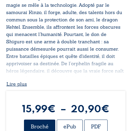
magie se mêle à la technologie. Adopté par le
samouraï Kinzo, il forge, adulte, des talents hors du
commun sous la protection de son ami, le dragon
Kehtel. Ensemble, ils affrontent les forces obscures
qui menacent l’humanité. Pourtant, le don de
Shiguro est une arme à double tranchant : sa
puissance démesurée pourrait aussi le consumer.
Entre batailles épiques et quête d’identité, il doit
apprivoiser sa destinée. De l’orphelin fragile au
héros légendaire, il découvre que la vraie force naît
de la maîtrise de soi et de la liberté de choisir son
Lire plus
destin.
Pla
15,99
€
–
20,90
€
de
Broché
ePub
PDF