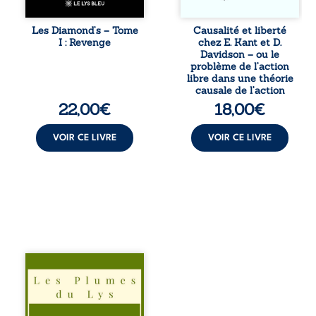
jusqu’à ce que le
déterminisme
mystérieux Juan
causal et
croise sa route.
responsabilité. De
Les Diamond’s – Tome
Causalité et liberté
Chef d’une famille
la volonté
I : Revenge
chez E. Kant et D.
de Nomads, Juan
kantienne au
Davidson – ou le
porte lui aussi le
monisme anomal
problème de l’action
poids ...
de Davidson, il
libre dans une théorie
interroge la
causale de l’action
manière dont les
22,00
€
18,00
€
intentions et les
croyances
peuvent ...
VOIR CE LIVRE
VOIR CE LIVRE
Trois récits, trois
existences saisies
à l’instant où tout
bascule. Une