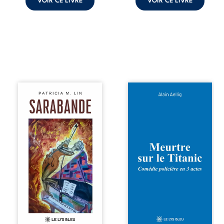
VOIR CE LIVRE
VOIR CE LIVRE
comment dompter
cet enfant avant
qu’il ...
Aux chants
Et si le naufrage
crépitants de l’été,
n’avait pas
Sous le silence
emporté tous ses
ouaté de la neige
secrets ? À bord
en hiver, Au cours
du Titanic, lors du
de nuits pâles,
voyage inaugural
Dans la clarté
en 1912, un
bienveillante de la
meurtre est
lune, Rêves,
commis. Le drame
pensées, révoltes
disparaît avec le
et espoirs… Des
navire, englouti
mots s’assemblent,
dans les
colorés, rebelles
profondeurs de
aux règles de la
l’Atlantique. Sept
poésie, mais
décennies plus
chantant en
tard, la