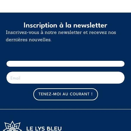
Inscription à la newsletter
Inscrivez-vous à notre newsletter et recevez nos
dernières nouvelles.
E-mail
E
-
m
a
TENEZ-MOI AU COURANT !
i
l
*