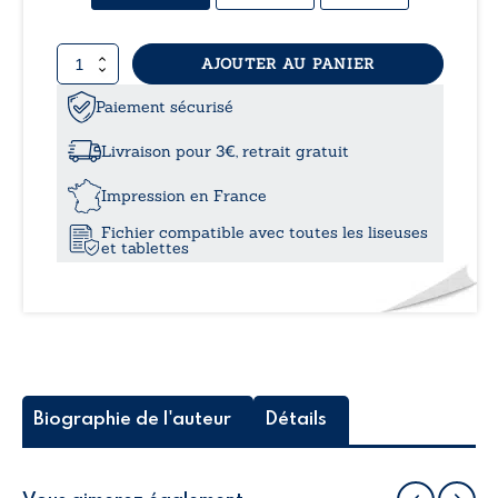
prix 
quantité
AJOUTER AU PANIER
15,
de
L’Alliance
Paiement sécurisé
à
de
la
Livraison pour 3€, retrait gratuit
Lumière
20,
et
Impression en France
du
Fichier compatible avec toutes les liseuses
Dragon
et tablettes
-
Tome
I
:
Une
aventure
de
Kehtel
Biographie de l'auteur
Détails
et
Shiguro