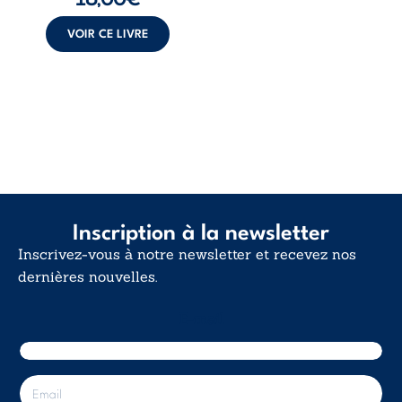
calme. Une
déclaration
VOIR CE LIVRE
d’existence pour ...
Inscription à la newsletter
Inscrivez-vous à notre newsletter et recevez nos
dernières nouvelles.
E-mail
E
-