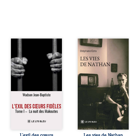
« Une nuit suffit
Les vies de
parfois pour briser
Nathan est un
une famille… mais
recueil de poésie
certaines fidélités
né en trois jours,
traversent les
au printemps
années. » Haïti,
2026. Pour la
sous la dictature
première fois,
des Duvalier. La
Stéphane Ezra,
peur s’étend
médium, a pu
jusque dans les
communiquer
villages les plus
avec son père,
reculés. À Bainet,
disparu depuis
Jean-Joël Joli
plus de vingt ans
mène une
et qu’il n’a jamais
existence paisible
connu. De ce
avec sa famille.
dialogue par-delà
Chef de section
la mort naissent
respecté, il refuse
des poèmes qui
L’exil des cœurs
Les vies de Nathan