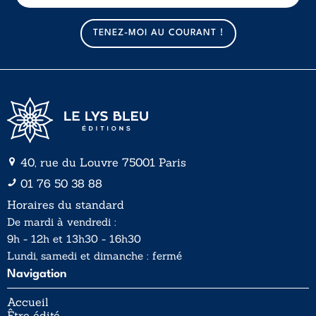
m
a
TENEZ-MOI AU COURANT !
i
l
*
40, rue du Louvre 75001 Paris
01 76 50 38 88
Horaires du standard
De mardi à vendredi :
9h - 12h et 13h30 - 16h30
Lundi, samedi et dimanche : fermé
Navigation
Accueil
Être édité