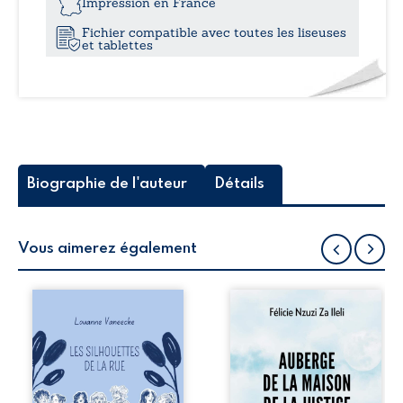
Impression en France
Tome
Fichier compatible avec toutes les liseuses
I
et tablettes
:
L’ancien
monde
Biographie de l'auteur
Détails
Vous aimerez également
Les silhouettes de
Auberge de la
la rue donne la
maison de la
parole à six
justice est un
personnages
récit-témoignage
ordinaires,
consacré au
traversés par des
parcours
pensées, des
exemplaire de