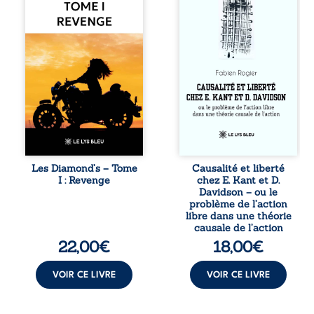
réputé et respecté
dans une chaîne
que redouté dans
de causes ? À
tout le pays. Rien
travers une
ne la prédestinait
confrontation
à cette vie, mais
entre les pensées
les épreuves ont
d’Emmanuel Kant
forgé une femme
et de Donald
dure, inaccessible
Davidson, cet
et résolue à ne
essai explore les
jamais dévoiler
liens entre libre
ses faiblesses,
arbitre,
jusqu’à ce que le
déterminisme
mystérieux Juan
causal et
croise sa route.
responsabilité. De
Les Diamond’s – Tome
Causalité et liberté
Chef d’une famille
la volonté
I : Revenge
chez E. Kant et D.
de Nomads, Juan
kantienne au
Davidson – ou le
porte lui aussi le
monisme anomal
problème de l’action
poids ...
de Davidson, il
libre dans une théorie
interroge la
causale de l’action
manière dont les
22,00
€
18,00
€
intentions et les
croyances
peuvent ...
VOIR CE LIVRE
VOIR CE LIVRE