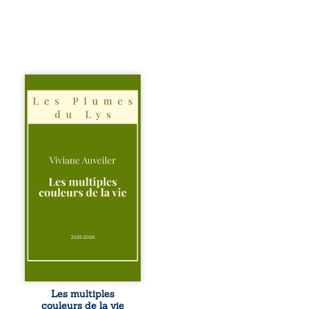
Trois récits, trois
existences saisies
à l’instant où tout
bascule. Une
amitié meurtrie
cherche
l’apaisement, un
couple vacillant
recouvre
l’espérance, tandis
qu’une femme
interroge les faux
éclats des fêtes
pour en retrouver
le sens profond.
Entre souvenirs,
blessures et
désillusions, Les
Les multiples
multiples couleurs
couleurs de la vie