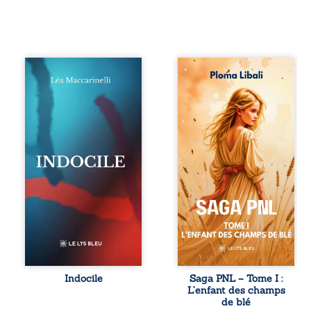
Quatre parties.
Autrefois, les
Quatre refus.
champs d’Atlantis
Quatre visages
vibraient sous le
d’une existence en
vent et les enfants
friction. Entre les
couraient dans les
silences qu’on ne
blés. Puis la
déchiffre pas, les
couronne plia le
amours qu’on
genou, livrant son
dérange, les corps
peuple à l’ombre
qu’on administre
d’Ivorny. À Atove,
et les liens qu’on
Luwel aurait pu
sabote, cet
disparaître dans
ouvrage parle à
les ruines de son
celles et ceux qui
destin ; pourtant,
vivent trop fort,
sous les pierres
trop vrai, trop tôt.
d’un temple
Indocile est une
oublié, des
traversée. Une
rebelles lui
Indocile
Saga PNL – Tome I :
langue nue. Une
tendirent la main.
L’enfant des champs
insurrection
Parmi eux, Atos,
de blé
calme. Une
général sans trône