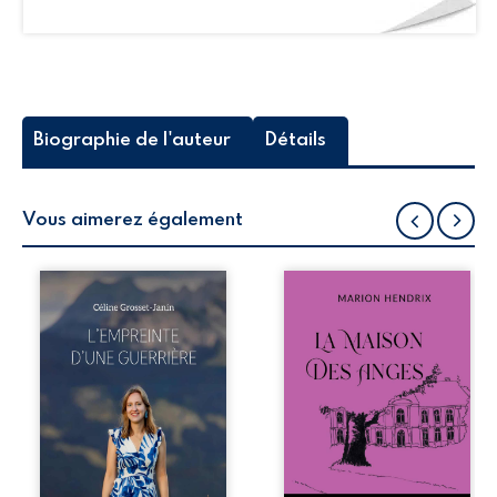
Biographie de l'auteur
Détails
Vous aimerez également
Que reste-t-il de
Nous sommes en
l’enfance lorsque
1979, soit 15 ans
la maladie impose
après le décès du
ses propres règles
patriarche
? L’empreinte
Anatole-Eustache.
d’une guerrière
La famille devra
livre, sans détour,
affronter non
le récit d’un
seulement un
quotidien
inconnu qui rôde
bouleversé par la
autour du
maladie
domaine et dont