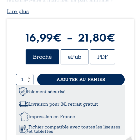
Lire plus
Plag
16,99
€
–
21,80
€
de
Broché
ePub
PDF
prix 
quantité
AJOUTER AU PANIER
16,9
de
La
Paiement sécurisé
à
louve
originelle
Livraison pour 3€, retrait gratuit
-
21,8
Tome
Impression en France
I
Fichier compatible avec toutes les liseuses
et tablettes