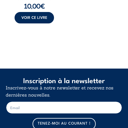
de la vie explore la
10,00
€
force des liens, le
poids des non-dits
et la ...
VOIR CE LIVRE
Inscription à la newsletter
Inscrivez-vous à notre newsletter et recevez nos
dernières nouvelles.
E
E
-
-
m
m
a
a
TENEZ-MOI AU COURANT !
i
i