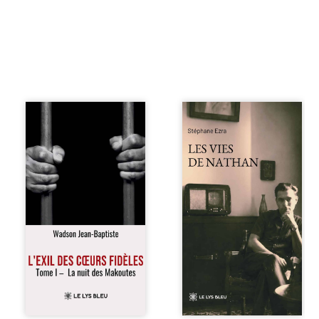
« Une nuit suffit
Les vies de
parfois pour briser
Nathan est un
une famille… mais
recueil de poésie
certaines fidélités
né en trois jours,
traversent les
au printemps
années. » Haïti,
2026. Pour la
sous la dictature
première fois,
des Duvalier. La
Stéphane Ezra,
peur s’étend
médium, a pu
jusque dans les
communiquer
villages les plus
avec son père,
reculés. À Bainet,
disparu depuis
Jean-Joël Joli
plus de vingt ans
mène une
et qu’il n’a jamais
existence paisible
connu. De ce
avec sa famille.
dialogue par-delà
Chef de section
la mort naissent