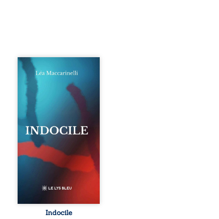
Quatre parties.
Quatre refus.
Quatre visages
d’une existence en
friction. Entre les
silences qu’on ne
déchiffre pas, les
amours qu’on
dérange, les corps
qu’on administre
et les liens qu’on
sabote, cet
ouvrage parle à
celles et ceux qui
vivent trop fort,
trop vrai, trop tôt.
Indocile est une
traversée. Une
Indocile
langue nue. Une