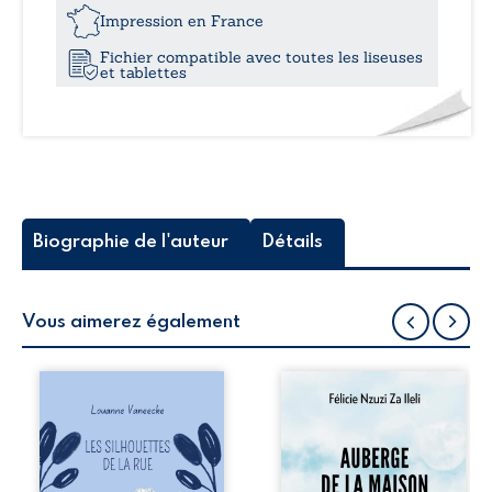
24,
des
Impression en France
Cornes
Fichier compatible avec toutes les liseuses
et tablettes
Biographie de l'auteur
Détails
Vous aimerez également
Les silhouettes de
Auberge de la
la rue donne la
maison de la
parole à six
justice est un
personnages
récit-témoignage
ordinaires,
consacré au
traversés par des
parcours