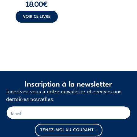
18,00
€
insurrection
calme. Une
déclaration
VOIR CE LIVRE
d’existence pour ...
Inscription à la newsletter
Inscrivez-vous à notre newsletter et recevez nos
dernières nouvelles.
E
E
-
-
m
m
a
a
TENEZ-MOI AU COURANT !
i
i