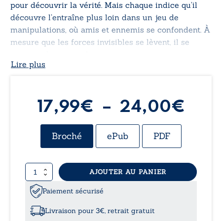
pour découvrir la vérité. Mais chaque indice qu’il
découvre l’entraîne plus loin dans un jeu de
manipulations, où amis et ennemis se confondent. À
mesure que les forces invisibles se lèvent, il se
retrouve à un carrefour : se soumettre aux
Lire plus
puissances divines ou risquer tout pour sa liberté.
Trésors cachés, trahisons sanglantes, et un destin
qui ne demande qu’à être dénoué… Jusqu’où ira-t-il
pour percer les mystères du clan des Cornes ?
Pla
17,99
€
–
24,00
€
de
Broché
ePub
PDF
prix 
quantité
AJOUTER AU PANIER
17,
de
Gurvan
Paiement sécurisé
à
-
Le
Livraison pour 3€, retrait gratuit
clan