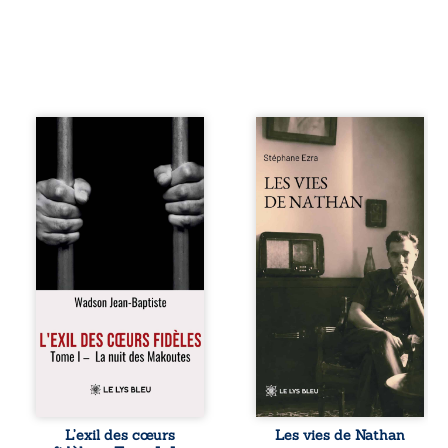
« Une nuit suffit
Les vies de
parfois pour briser
Nathan est un
une famille… mais
recueil de poésie
certaines fidélités
né en trois jours,
traversent les
au printemps
années. » Haïti,
2026. Pour la
sous la dictature
première fois,
des Duvalier. La
Stéphane Ezra,
peur s’étend
médium, a pu
jusque dans les
communiquer
villages les plus
avec son père,
reculés. À Bainet,
disparu depuis
Jean-Joël Joli
plus de vingt ans
mène une
et qu’il n’a jamais
existence paisible
connu. De ce
avec sa famille.
dialogue par-delà
Chef de section
la mort naissent
respecté, il refuse
des poèmes qui
L’exil des cœurs
Les vies de Nathan
pourtant de
retracent une vie