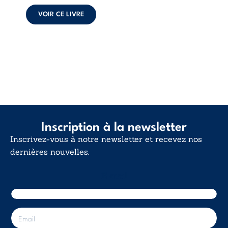
calme. Une
déclaration
VOIR CE LIVRE
d’existence pour ...
Inscription à la newsletter
Inscrivez-vous à notre newsletter et recevez nos
dernières nouvelles.
E-mail
E
-