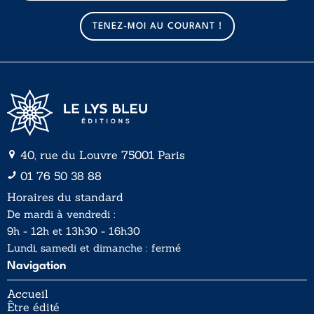
m
a
TENEZ-MOI AU COURANT !
i
l
*
40, rue du Louvre 75001 Paris
01 76 50 38 88
Horaires du standard
De mardi à vendredi :
9h - 12h et 13h30 - 16h30
Lundi, samedi et dimanche : fermé
Navigation
Accueil
Être édité