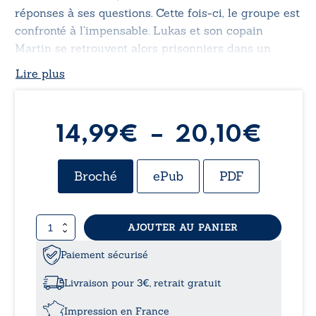
réponses à ses questions. Cette fois-ci, le groupe est
confronté à l’impensable. Lukas et son copain
Martin se retrouvent alors prisonniers dans un
monde froid et terrifiant dont ils devront s’échapper
Lire plus
après avoir retrouvé leur amie décédée.
Plag
14,99
€
–
20,10
€
de
Broché
ePub
PDF
prix 
quantité
AJOUTER AU PANIER
14,9
de
Gros
Paiement sécurisé
à
rouge
Livraison pour 3€, retrait gratuit
20,
Impression en France