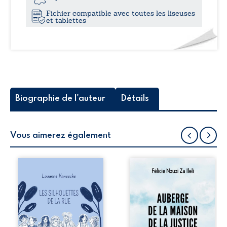
Fichier compatible avec toutes les liseuses
et tablettes
Biographie de l'auteur
Détails
Vous aimerez également
Les silhouettes de
Auberge de la
la rue donne la
maison de la
parole à six
justice est un
personnages
récit-témoignage
ordinaires,
consacré au
traversés par des
parcours
pensées, des
exemplaire de