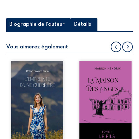
Biographie de l'auteur
Détails
Vous aimerez également
Que reste-t-il de
Nous sommes en
l’enfance lorsque
1979, soit 15 ans
la maladie impose
après le décès du
ses propres règles
patriarche
? L’empreinte
Anatole-Eustache.
d’une guerrière
La famille devra
livre, sans détour,
affronter non
le récit d’un
seulement un
quotidien
inconnu qui rôde
bouleversé par la
autour du
maladie
domaine et dont
chronique,
Firmin, le fidèle
l’errance médicale
majordome,
et de longues
redoute les visites,