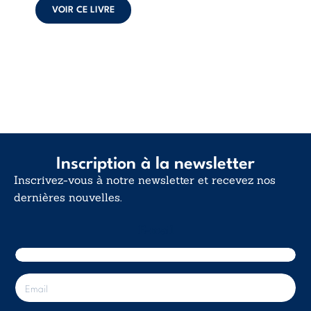
et la ...
VOIR CE LIVRE
Inscription à la newsletter
Inscrivez-vous à notre newsletter et recevez nos
dernières nouvelles.
E-mail
E
-
m