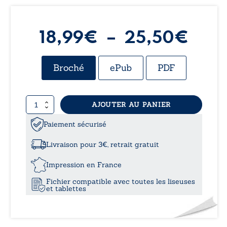
Pla
18,99
€
–
25,50
€
de
Broché
ePub
PDF
prix 
quantité
AJOUTER AU PANIER
18,9
de
Astra
Paiement sécurisé
à
Livraison pour 3€, retrait gratuit
25,
Impression en France
Fichier compatible avec toutes les liseuses
et tablettes