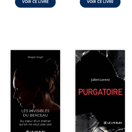
VOIR CE LIVRE
VOIR CE LIVRE
Qui prend soin de
Vingt années
celles et ceux
d’écriture, de
auxquels nous
blessures,
confions nos
d’émotions et de
enfants ? Derrière
pensées se
la douceur
rencontrent dans
apparente des
ce recueil
maisons d’accueil
profondément
se joue une réalité
intime. Entre
que nul ne
nouvelles
soupçonne :
autobiographiques,
rémunérations
poèmes bruts,
dérisoires,
pamphlets et
solitude,
réflexions
épuisement,
philosophiques,
responsabilités
chaque texte