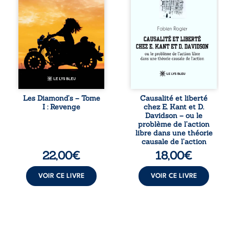
ne la prédestinait
confrontation
à cette vie, mais
entre les pensées
les épreuves ont
d’Emmanuel Kant
forgé une femme
et de Donald
dure, inaccessible
Davidson, cet
et résolue à ne
essai explore les
jamais dévoiler
liens entre libre
ses faiblesses,
arbitre,
jusqu’à ce que le
déterminisme
mystérieux Juan
causal et
croise sa route.
responsabilité. De
Les Diamond’s – Tome
Causalité et liberté
Chef d’une famille
la volonté
I : Revenge
chez E. Kant et D.
de Nomads, Juan
kantienne au
Davidson – ou le
porte lui aussi le
monisme anomal
problème de l’action
poids ...
de Davidson, il
libre dans une théorie
interroge la
causale de l’action
manière dont les
22,00
€
18,00
€
intentions et les
croyances
peuvent ...
VOIR CE LIVRE
VOIR CE LIVRE