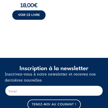
langue nue. Une
18,00
€
insurrection
calme. Une
déclaration
VOIR CE LIVRE
d’existence pour ...
Inscription à la newsletter
Inscrivez-vous à notre newsletter et recevez nos
dernières nouvelles.
E
E
-
-
m
m
a
a
TENEZ-MOI AU COURANT !
i
i