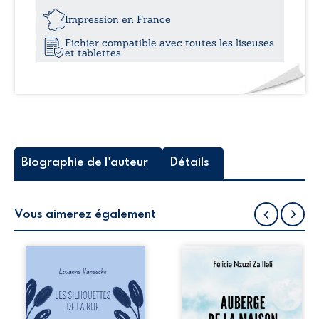
Le
24,1
retour
Impression en France
de
Fichier compatible avec toutes les liseuses
la
et tablettes
magie
-
Tome
II
Biographie de l'auteur
Détails
Vous aimerez également
Les silhouettes de
Auberge de la
la rue donne la
maison de la
parole à six
justice est un
personnages
récit-témoignage
ordinaires,
consacré au