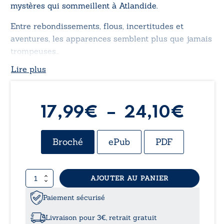
mystères qui sommeillent à Atlandide.
Entre rebondissements, flous, incertitudes et
aventures, les apparences semblent plus que jamais
trompeuses…
Lire plus
Plag
17,99
€
–
24,10
€
de
Broché
ePub
PDF
prix 
quantité
AJOUTER AU PANIER
17,9
de
Ethan
Paiement sécurisé
à
Dullac
-
Livraison pour 3€, retrait gratuit