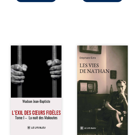
« Une nuit suffit
Les vies de
parfois pour briser
Nathan est un
une famille… mais
recueil de poésie
certaines fidélités
né en trois jours,
traversent les
au printemps
années. » Haïti,
2026. Pour la
sous la dictature
première fois,
des Duvalier. La
Stéphane Ezra,
peur s’étend
médium, a pu
jusque dans les
communiquer
villages les plus
avec son père,
reculés. À Bainet,
disparu depuis
Jean-Joël Joli
plus de vingt ans
mène une
et qu’il n’a jamais
existence paisible
connu. De ce
avec sa famille.
dialogue par-delà
Chef de section
la mort naissent