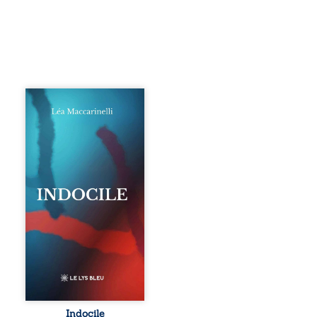
Quatre parties.
Quatre refus.
Quatre visages
d’une existence en
friction. Entre les
silences qu’on ne
déchiffre pas, les
amours qu’on
dérange, les corps
qu’on administre
et les liens qu’on
sabote, cet
ouvrage parle à
celles et ceux qui
vivent trop fort,
trop vrai, trop tôt.
Indocile est une
traversée. Une
Indocile