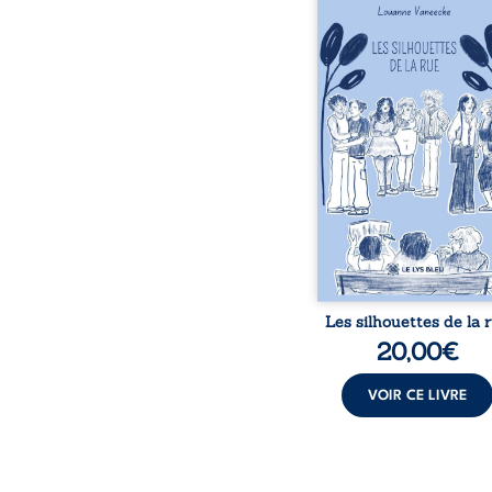
donne la parole à
personnages ordina
traversés par des pensée
émotions et des silenc
pourraient apparte
chacun de nous. À tr
leurs parcours, ce roman 
à porter un regard dif
sur celles et ceux qu
entourent, à deviner ce 
cache derrière les appa
et à s’ouvrir au fourmil
sensible de no
Les silhouettes de la 
20,00
€
VOIR CE LIVRE