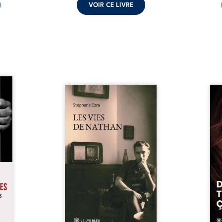
VOIR CE LIVRE
s pour
 mais
Les vies de Nathan est un
À sei
ersent
recueil de poésie né en trois
trou
ous la
jours, au printemps 2026. Pour
soci
a peur
la première fois, Stéphane Ezra,
moq
s les
médium, a pu communiquer
jugem
lés. À
avec son père, disparu depuis
senti
ne une
plus de vingt ans et qu’il n’a
sans
ec sa
jamais connu. De ce dialogue
ce qu
ction
par-delà la mort naissent des
avec
ant de
poèmes qui retracent une vie
certit
stice.
marquée par la Seconde
des 
 un ...
Guerre mondiale, une identité
refo
juive brisée, la guerre ...
tard,