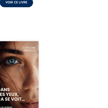
VOIR CE LIVRE
ze ans, Violette peine à
ver sa place dans la
été. Entre timidité,
ueries et peur du
ent, elle avance avec le
ment d’être différente,
 comprendre pleinement
i l’habite. Sa rencontre
 Louise bouleverse ses
udes et fait naître en elle
émotions longtemps
ulées. Des années plus
 alors qu’elle s’apprête à ...