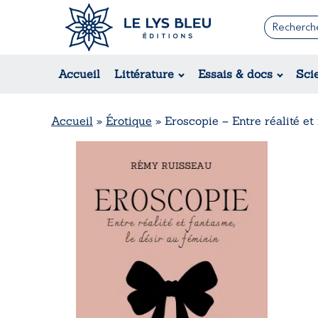
Romans
Contemporain
Accueil
Littérature
Essais & docs
Sci
Suspense / Thriller / Policier
Fantastique
Science-fiction
Accueil
»
Érotique
»
Eroscopie – Entre réalité et