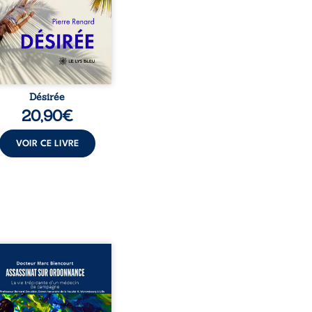
t familial fasse planer
ensable : et s’ils étaient
demi-frère et ...
Désirée
20,90
€
VOIR CE LIVRE
sinat sur ordonnance –
e trépidante d’un médecin
mpagne est la réédition
chie et actualisée du
ignage du Docteur Marc