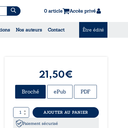
0 article
Accès privé
es & Contes
tions
Nos auteurs
Contact
Être édité
CONSULTEZ NOS MEILLEURES
VENTES
21,50
€
Broché
ePub
PDF
quantité
AJOUTER AU PANIER
de
Eroscopie
Paiement sécurisé