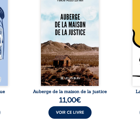
 six
justice est un récit-
Cong
ires,
témoignage consacré au
jumea
s, des
parcours exemplaire de Mbala
boule
es qui
Zi Nkuaku Lema Félix.
Senio
nir à
Magistrat intègre, fervent
Blan
avers
défenseur des droits humains
coupl
invite
et de l’indépendance
l’évé
férent
judiciaire, il voit sa carrière de
inter
i nous
trente-quatre ans brutalement
le bé
qui se
brisée par une révocation
emblé
rences
arbitraire en 2009, plongeant
selon
lement
sa vie dans un chaos matériel
salva
tre ...
et moral. À ...
rue
Auberge de la maison de la justice
L
11,00
€
VOIR CE LIVRE