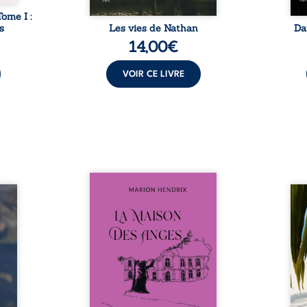
Tome I :
s
Les vies de Nathan
Da
14,00
€
VOIR CE LIVRE
Nous sommes en 1979, soit 15
nfance
ans après le décès du
Au rév
se ses
patriarche Anatole-Eustache.
décou
reinte
La famille devra affronter non
sédui
, sans
seulement un inconnu qui rôde
tren
tidien
autour du domaine et dont
comm
ladie
Firmin, le fidèle majordome,
nouve
dicale
redoute les visites, le passé
dans 
tions.
encombrant d’Anatole-
toute
ue les
Eustache, la malédiction
eux, 
t : la
familiale, mais aussi la toute-
brûl