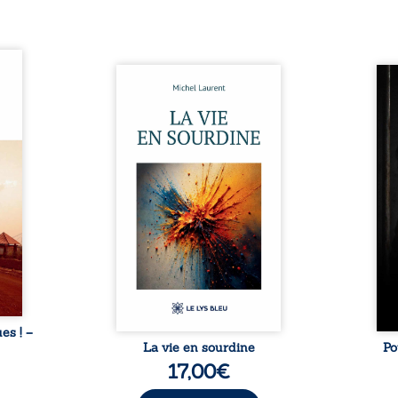
ques !
ue et
Nina et Pierre se sont
Pour
s, aux
rencontrés très jeunes,
racon
tions
presque par hasard, et se sont
marqu
nt en
aimés simplement, persuadés
la c
ntre
que la présence de l’autre
l’enf
é. Des
suffirait. Ils mènent une
égale
luie à
existence modeste, rythmée
ont p
ab de
par le travail, la fatigue et les
Au-d
raits
silences. La mort de la mère de
pers
nkara,
Nina, chez qui ils vivent,
inte
Vieux
fragilise un équilibre déjà
respo
ge des
précaire. Puis vient la
la 
nés ...
naissance de leur enfant, et le
reco
basculement. ...
ues ! –
La vie en sourdine
Po
17,00
€