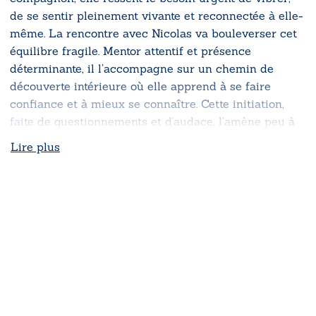
de se sentir pleinement vivante et reconnectée à elle-
même. La rencontre avec Nicolas va bouleverser cet
équilibre fragile. Mentor attentif et présence
déterminante, il l’accompagne sur un chemin de
découverte intérieure où elle apprend à se faire
confiance et à mieux se connaître. Cette initiation,
faite de questionnements et d’audace, l’amène peu à
peu à assumer ses désirs les plus enfouis et à
Lire plus
envisager une nouvelle façon d’habiter sa vie.