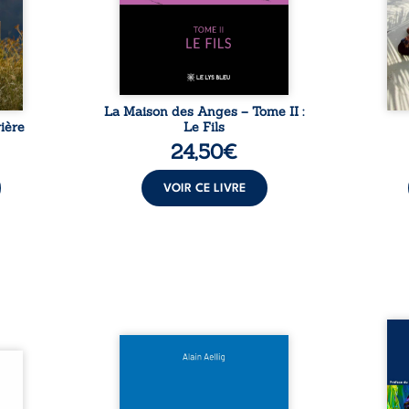
sement
puissance de Gauthier. Mais
secre
pas ...
comment dompter cet enfant
l’imp
avant qu’il ...
La Maison des Anges – Tome II :
ière
Le Fils
24,50
€
VOIR CE LIVRE
Assas
Et si le naufrage n’avait pas
La vi
l’été,
emporté tous ses secrets ? À
de ca
 de la
bord du Titanic, lors du voyage
enri
urs de
inaugural en 1912, un meurtre
témo