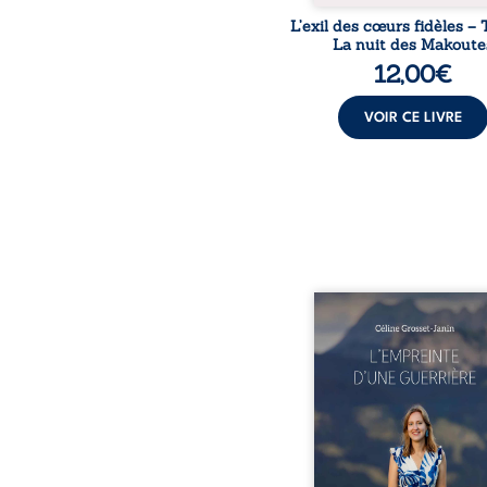
L’exil des cœurs fidèles – 
La nuit des Makoute
12,00
€
VOIR CE LIVRE
Que reste-t-il de l’e
lorsque la maladie impo
propres règles ? L’emp
d’une guerrière livre
détour, le récit d’un quo
bouleversé par la ma
chronique, l’errance mé
et de longues hospitalisa
L’auteure y raconte ce q
dossiers médicaux taisen