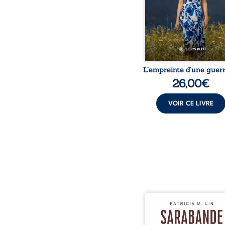
peur, l’isolement, l’épui
et le sentiment de ne 
L’empreinte d’une guerr
26,00
€
VOIR CE LIVRE
Aux chants crépitants de 
Sous le silence ouaté
neige en hiver, Au co