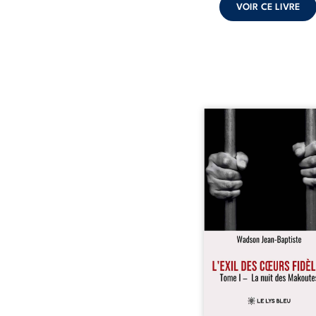
VOIR CE LIVRE
« Une nuit suffit parfoi
briser une famille…
certaines fidélités trav
les années. » Haïti, s
dictature des Duvalier. L
s’étend jusque dan
villages les plus recu
Bainet, Jean-Joël Joli mè
existence paisible av
famille. Chef de se
respecté, il refuse pourt
fermer les yeux sur l’inju
Mais, dans