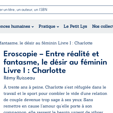
Nouvell
Poésie
Romance
Jeunesse
ences humaines
Pratique
Le Petit Lys
Nos collec
Théâtre
Érotique
Historique
Régional
 fantasme, le désir au féminin Livre I : Charlotte
Eroscopie – Entre réalité et
fantasme, le désir au féminin
Livre I : Charlotte
Rémy Ruisseau
À trente ans à peine, Charlotte s’est réfugiée dans le
travail et le sport pour combler le vide d’une relation
de couple devenue trop sage à ses yeux. Sans
remettre en cause l’amour qu’elle porte à son
compagnon, elle ressent le besoin urgent de vibrer,