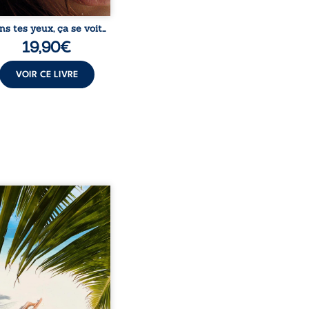
ns tes yeux, ça se voit…
19,90
€
VOIR CE LIVRE
eil, Pierre, jeune retraité,
vre qu’il est devenu une
sante femme métissée de
te ans. À peine a-t-il
encé à apprivoiser ce
au corps qu’Ange surgit
sa vie et fait vaciller
s ses certitudes. Entre
l’attirance est immédiate,
ante jusqu’à ce qu’un