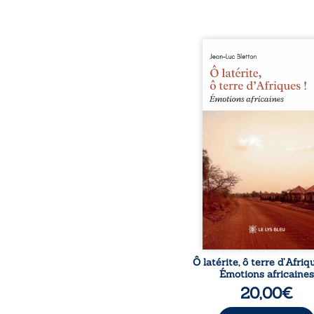
Ô latérite, ô terre d’Afri
est un hommage poétiq
authentique aux paysage
rencontres et aux émo
brutes d’un contine
reconstruction, e
traditions et modernit
souvenirs intimes – la p
Namoungou, le baob
Zagtouli – aux port
marquants – Thomas Sa
Hamadoun Dicko, le 
Biokou – l’auteur parta
instanta
Ô latérite, ô terre d’Afriq
Émotions africaines
20,00
€