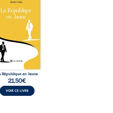
o, la naissance de
ux de races différentes
verse l’ordre établi :
r est Noir et Junior est
c, bien que nés d’un
e de Noirs. Très vite,
nement attire les médias
nationaux et transforme
bé blanc en une figure
matique sacrée, investie,
 certains, d’une mission
trice. Cependant, sous
couvert de ...
a République en Jaune
21,50
€
VOIR CE LIVRE