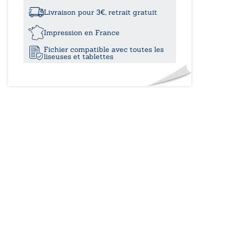
-
Entre
Livraison pour 3€, retrait gratuit
réalité
et
Impression en France
fantasme,
Fichier compatible avec toutes les
le
liseuses et tablettes
désir
au
féminin
Livre
I
:
Charlotte