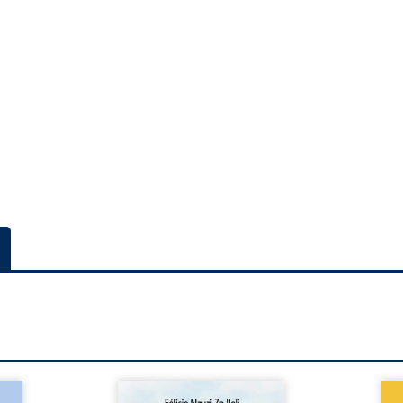
a rue
Auberge de la maison de la
En R