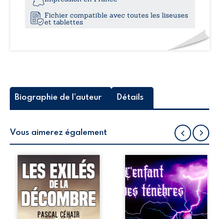
Fichier compatible avec toutes les liseuses
et tablettes
Biographie de l'auteur
Détails
Vous aimerez également
Dans ce récit
Ludine est
anticipé et
abordée par un
trépidant, les
homme inquiétant.
résidents d’un
Elle est amenée à
village tranquille
côtoyer des
prennent le
personnages aussi
courageux parti
diaboliques que