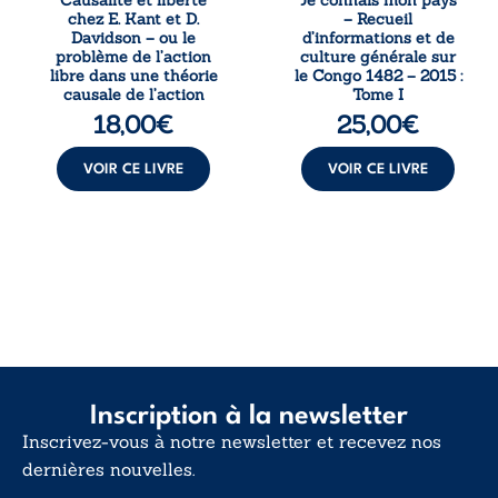
la volonté
Accessible à tous,
chez E. Kant et D.
– Recueil
kantienne au
ce recueil offre
Davidson – ou le
d’informations et de
monisme anomal
des repères
problème de l’action
culture générale sur
de Davidson, il
essentiels pour
libre dans une théorie
le Congo 1482 – 2015 :
interroge la
mieux
causale de l’action
Tome I
manière dont les
comprendre le ...
18,00
€
25,00
€
intentions et les
croyances
peuvent ...
VOIR CE LIVRE
VOIR CE LIVRE
Inscription à la newsletter
Inscrivez-vous à notre newsletter et recevez nos
dernières nouvelles.