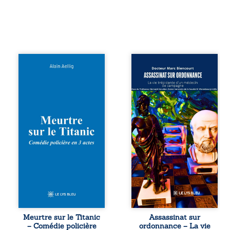
Et si le naufrage
Assassinat sur
n’avait pas
ordonnance – La
emporté tous ses
vie trépidante
secrets ? À bord
d’un médecin de
du Titanic, lors du
campagne est la
voyage inaugural
réédition enrichie
en 1912, un
et actualisée du
meurtre est
témoignage du
commis. Le drame
Docteur Marc
disparaît avec le
Biencourt, ancien
navire, englouti
médecin de
dans les
famille, qui revient
profondeurs de
sur son parcours
l’Atlantique. Sept
médical, syndical
décennies plus
et ordinal. Depuis
tard, la
septembre 2013, il
découverte de
raconte le long
l’épave fait
combat qui l’a
Meurtre sur le Titanic
Assassinat sur
resurgir un secret
conduit à être
– Comédie policière
ordonnance – La vie