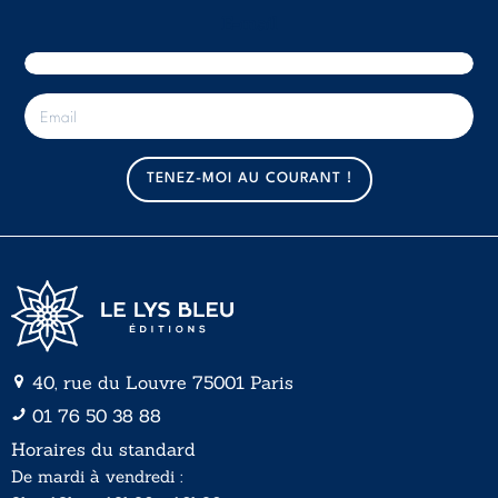
E-mail
E
-
m
a
TENEZ-MOI AU COURANT !
i
l
*
40, rue du Louvre 75001 Paris
01 76 50 38 88
Horaires du standard
De mardi à vendredi :