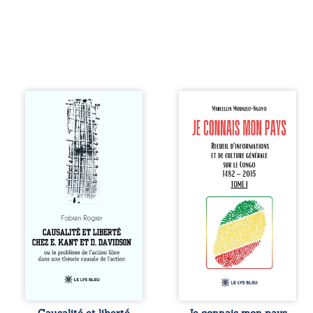
Sommes-nous
Je connais mon
vraiment libres si
pays se présente
chacun de nos
comme une œuvre
actes s’inscrit
de transmission et
dans une chaîne
d’éveil civique,
de causes ? À
destinée à raviver
travers une
la mémoire
confrontation
congolaise. En
entre les pensées
retraçant les
d’Emmanuel Kant
grandes étapes de
et de Donald
l’histoire
Davidson, cet
nationale, il
essai explore les
entend combattre
liens entre libre
l’ignorance, le
arbitre,
repli identitaire et
déterminisme
l’affaiblissement
causal et
du sentiment
responsabilité. De
patriotique.
Causalité et liberté
Je connais mon pays