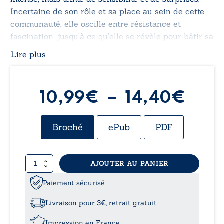
Incertaine de son rôle et sa place au sein de cette
communauté, elle oscille entre résistance et
fascination, jusqu’à ce qu’elle se révèle pour bâtir sa
propre destinée.
Lire plus
Plag
10,99
€
–
14,40
€
de
Broché
ePub
PDF
prix 
quantité
AJOUTER AU PANIER
10,
de
Déviation
Paiement sécurisé
à
Livraison pour 3€, retrait gratuit
14,
Impression en France