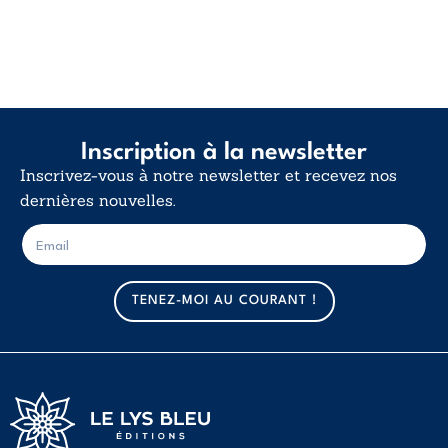
Inscription à la newsletter
Inscrivez-vous à notre newsletter et recevez nos
dernières nouvelles.
E
E
-
-
m
m
a
a
TENEZ-MOI AU COURANT !
i
i
l
l
*