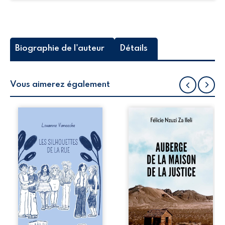
Biographie de l'auteur
Détails
Vous aimerez également
Les silhouettes de
Auberge de la
la rue donne la
maison de la
parole à six
justice est un
personnages
récit-témoignage
ordinaires,
consacré au
traversés par des
parcours
pensées, des
exemplaire de
émotions et des
Mbala Zi Nkuaku
silences qui
Lema Félix.
pourraient
Magistrat intègre,
appartenir à
fervent défenseur
chacun de nous. À
des droits
travers leurs
humains et de