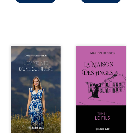
Que reste-t-il de
Nous sommes en
l’enfance lorsque
1979, soit 15 ans
la maladie impose
après le décès du
ses propres règles
patriarche
? L’empreinte
Anatole-Eustache.
d’une guerrière
La famille devra
livre, sans détour,
affronter non
le récit d’un
seulement un
quotidien
inconnu qui rôde
bouleversé par la
autour du
maladie
domaine et dont
chronique,
Firmin, le fidèle
l’errance médicale
majordome,
et de longues
redoute les visites,
hospitalisations.
le passé
L’auteure y
encombrant
raconte ce que les
d’Anatole-