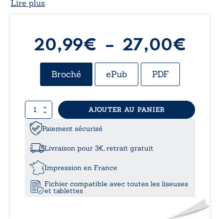
Lire plus
Pla
20,99
€
–
27,00
€
de
Broché
ePub
PDF
prix
quantité
AJOUTER AU PANIER
20,
de
Ãine,
Paiement sécurisé
à
contrainte
à
Livraison pour 3€, retrait gratuit
l'amour
27,
!
Impression en France
Fichier compatible avec toutes les liseuses
et tablettes