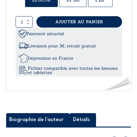
prix :
quantité
AJOUTER AU PANIER
8,99
de
Les
Paiement sécurisé
à
lettres
jamais
Livraison pour 3€, retrait gratuit
envoyées
12,0
Impression en France
Fichier compatible avec toutes les liseuses
et tablettes
Biographie de l'auteur
Détails