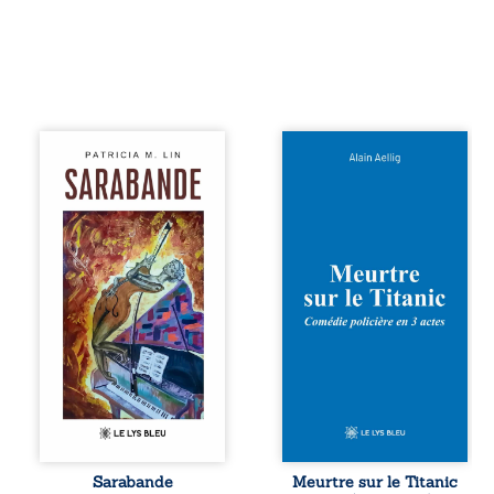
Aux chants
Et si le naufrage
crépitants de l’été,
n’avait pas
Sous le silence
emporté tous ses
ouaté de la neige
secrets ? À bord
en hiver, Au cours
du Titanic, lors du
de nuits pâles,
voyage inaugural
Dans la clarté
en 1912, un
bienveillante de la
meurtre est
lune, Rêves,
commis. Le drame
pensées, révoltes
disparaît avec le
et espoirs… Des
navire, englouti
mots s’assemblent,
dans les
colorés, rebelles
profondeurs de
aux règles de la
l’Atlantique. Sept
poésie, mais
décennies plus
chantant en
tard, la
rythme. Ils
découverte de
forment une
l’épave fait
Sarabande
Meurtre sur le Titanic
sarabande,
resurgir un secret