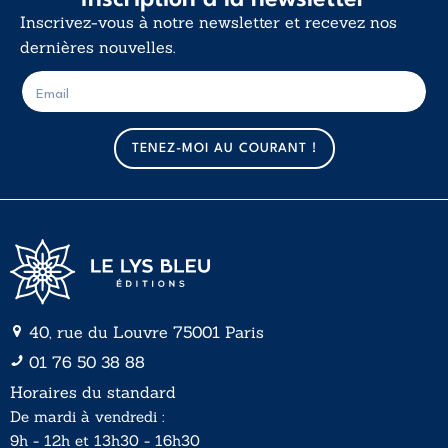
Inscription à la newsletter
Inscrivez-vous à notre newsletter et recevez nos
dernières nouvelles.
E
E
-
-
m
m
a
a
TENEZ-MOI AU COURANT !
i
i
l
l
*
40, rue du Louvre 75001 Paris
01 76 50 38 88
Horaires du standard
De mardi à vendredi :
9h - 12h et 13h30 - 16h30