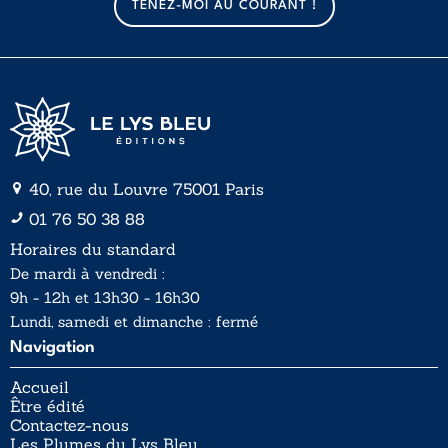
TENEZ-MOI AU COURANT !
i
l
*
40, rue du Louvre 75001 Paris
01 76 50 38 88
Horaires du standard
De mardi à vendredi :
9h - 12h et 13h30 - 16h30
Lundi, samedi et dimanche : fermé
Navigation
Accueil
Être édité
Contactez-nous
Les Plumes du Lys Bleu