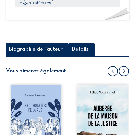
et tablettes
–
Pâques
2022
Biographie de l'auteur
Détails
Vous aimerez également
Les silhouettes de
Auberge de la
la rue donne la
maison de la
parole à six
justice est un
personnages
récit-témoignage
ordinaires,
consacré au
traversés par des
parcours
pensées, des
exemplaire de
émotions et des
Mbala Zi Nkuaku
silences qui
Lema Félix.