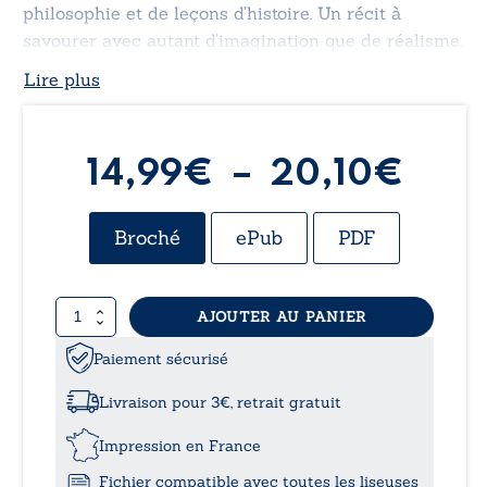
philosophie et de leçons d’histoire. Un récit à
savourer avec autant d’imagination que de réalisme.
Lire plus
Plag
14,99
€
–
20,10
€
de
Broché
ePub
PDF
prix 
quantité
AJOUTER AU PANIER
14,9
de
Les
Paiement sécurisé
à
beaux
chevaux
Livraison pour 3€, retrait gratuit
de
20,
Pâques
Impression en France
Pâques
Fichier compatible avec toutes les liseuses
2011