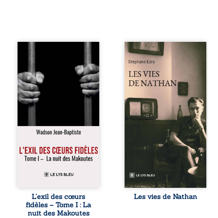
« Une nuit suffit
Les vies de
parfois pour briser
Nathan est un
une famille… mais
recueil de poésie
certaines fidélités
né en trois jours,
traversent les
au printemps
années. » Haïti,
2026. Pour la
sous la dictature
première fois,
des Duvalier. La
Stéphane Ezra,
peur s’étend
médium, a pu
jusque dans les
communiquer
villages les plus
avec son père,
reculés. À Bainet,
disparu depuis
Jean-Joël Joli
plus de vingt ans
mène une
et qu’il n’a jamais
existence paisible
connu. De ce
avec sa famille.
dialogue par-delà
Chef de section
la mort naissent
respecté, il refuse
des poèmes qui
L’exil des cœurs
Les vies de Nathan
pourtant de
retracent une vie
fidèles – Tome I : La
fermer les yeux
marquée par la
nuit des Makoutes
sur l’injustice.
Seconde Guerre