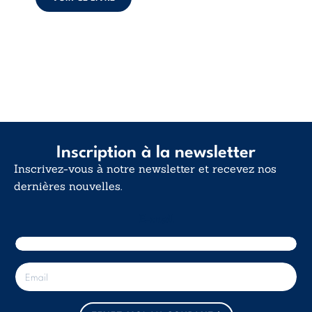
d’existence pour ...
Inscription à la newsletter
Inscrivez-vous à notre newsletter et recevez nos
dernières nouvelles.
E-mail
E
-
m
a