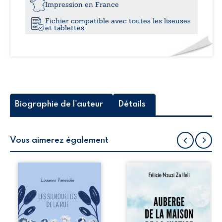
voix
Impression en France
en
Fichier compatible avec toutes les liseuses
quête
et tablettes
de
voies
Biographie de l'auteur
Détails
Vous aimerez également
Les silhouettes de
Auberge de la
la rue donne la
maison de la
parole à six
justice est un
personnages
récit-témoignage
ordinaires,
consacré au
traversés par des
parcours