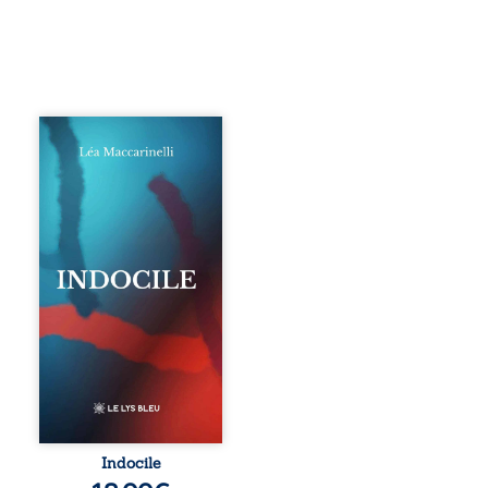
Quatre parties.
Quatre refus.
Quatre visages
d’une existence en
friction. Entre les
silences qu’on ne
déchiffre pas, les
amours qu’on
dérange, les corps
qu’on administre
et les liens qu’on
sabote, cet
ouvrage parle à
celles et ceux qui
vivent trop fort,
trop vrai, trop tôt.
Indocile est une
traversée. Une
Indocile
langue nue. Une