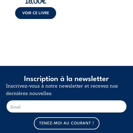
18,00
€
insurrection
calme. Une
déclaration
VOIR CE LIVRE
d’existence pour ...
Inscription à la newsletter
Inscrivez-vous à notre newsletter et recevez nos
dernières nouvelles.
E
E
-
-
m
m
a
a
TENEZ-MOI AU COURANT !
i
i
l
l