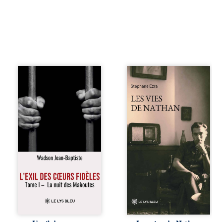
« Une nuit suffit
Les vies de
parfois pour briser
Nathan est un
une famille… mais
recueil de poésie
certaines fidélités
né en trois jours,
traversent les
au printemps
années. » Haïti,
2026. Pour la
sous la dictature
première fois,
des Duvalier. La
Stéphane Ezra,
peur s’étend
médium, a pu
jusque dans les
communiquer
villages les plus
avec son père,
reculés. À Bainet,
disparu depuis
Jean-Joël Joli
plus de vingt ans
mène une
et qu’il n’a jamais
existence paisible
connu. De ce
avec sa famille.
dialogue par-delà
Chef de section
la mort naissent
respecté, il refuse
des poèmes qui