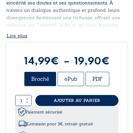
sincérité ses doutes et ses questionnements. À
travers un dialogue authentique et profond, leurs
divergences deviennent une richesse, offrant une
réflexion sur l’identité, la foi et les liens humains.
Lire plus
Plag
14,99
€
–
19,90
€
de
Broché
ePub
PDF
prix 
quantité
AJOUTER AU PANIER
14,9
de
Enquêtes
Paiement sécurisé
à
spirituelles
-
Livraison pour 3€, retrait gratuit
Des
19,9